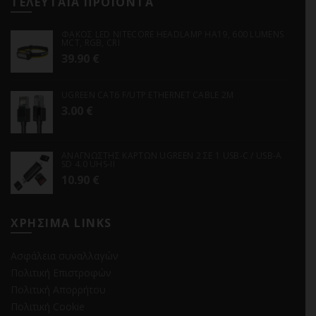
ΤΕΛΕΥΤΑΙΑ ΠΡΟΪΟΝΤΑ
ΦΑΚΟΣ LED NITECORE HEADLAMP HA19, 600 LUMENS
MCT, RGB, CRI
39.90
€
UGREEN CAT6 F/UTP ETHERNET CABLE 2M
3.00
€
ΑΝΑΓΝΩΣΤΗΣ ΚΑΡΤΩΝ UGREEN 2 ΣΕ 1 USB-C / USB-A
SD 4.0 UHS-II
10.90
€
ΧΡΗΣΙΜΑ LINKS
Ασφάλεια συναλλαγών
Πολιτική Επιστροφών
Πολιτική Απορρήτου
Πολιτική Cookie