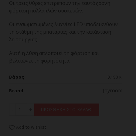
Οι τρεις θύρες επιτρέπουν την ταυτόχρονη
φόρτιση πολλαπλών συσκευών.
Οι ενσωματωμένες λυχνίες LED υποδεικνύουν
τη στάθμη της μπαταρίας και την κατάσταση
λειτουργίας.
Αυτή η λύση απλοποιεί τη φόρτιση και
βελτιώνει τη φορητότητα.
Βάρος
0.190 κ.
Joyroom
Brand
Joyroom JR-PBF12 Pro Powerbank 22.5W 10000mAh with D
ΠΡΟΣΘΗΚΗ ΣΤΟ ΚΑΛΑΘΙ
Add to wishlist