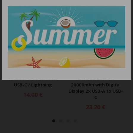
ΠΡΟΣΘΗΚΗ ΣΤΟ ΚΑΛΑΘΙ
ΠΡΟΣΘΗΚΗ ΣΤΟ ΚΑΛΑΘΙ
Dudao K14 power bank
Joyroom JR-PBF14 Pro
10000mAh με καλώδια
Powerbank 22.5W
USB-C / Lightning
20000mAh with Digital
Display 2x USB-A 1x USB-
14.00
€
C
23.20
€