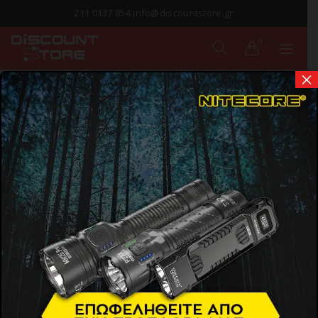
211 0137 854 info@discountstore.gr
0
×