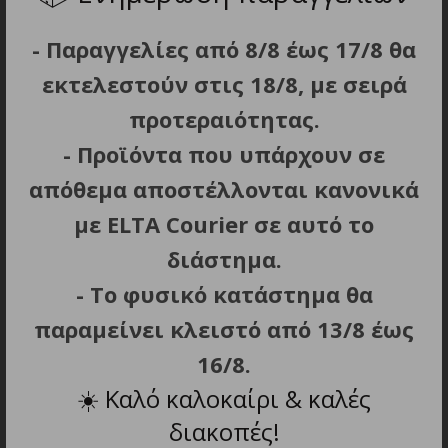
Είσοδος: USB-C 5V/3A;
9V/2A;
12V/1.5A
- Παραγγελίες από 8/8 έως 17/8 θα
εκτελεστούν στις 18/8, με σειρά
Έξοδος: USB-C 5V/3A;
9V/2.22A;
10V/2.25A;
12V/1.67A
προτεραιότητας.
USB-A1/USB-A2 5V/3A;
9V/2A;
10V/2.25A;
12V/1.5A
- Προϊόντα που υπάρχουν σε
Πολλαπλών θυρών 5V/3A
απόθεμα αποστέλλονται κανονικά
με ELTA Courier σε αυτό το
Περιεχόμενα συσκευασίας: power bank
διάστημα.
Υλικό: ABS, PC
- Το φυσικό κατάστημα θα
Χρώμα: μαύρο
παραμείνει κλειστό από 13/8 έως
16/8.
☀️
Καλό καλοκαίρι & καλές
διακοπές!
ΣΧΕΤΙΚΑ ΠΡΟΪΟΝΤΑ