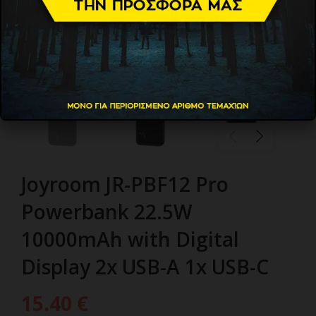
Joyroom JR-PBF12 Pro
Powerbank 22.5W
10000mAh with Digital
Display 2x USB-A 1x USB-C
15.40
€