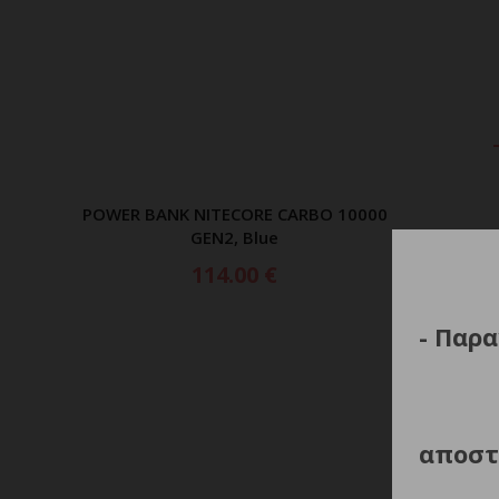
POWER BANK NITECORE CARBO 10000
ΠΡΟΣΘΗΚΗ ΣΤΟ ΚΑΛΑΘΙ
GEN2, Blue
114.00
€
- Παρα
αποστ
POWER 