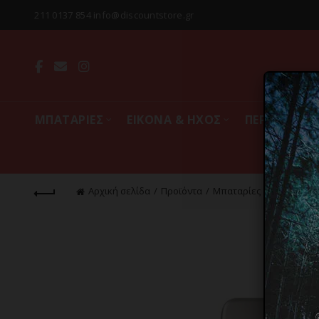
211 0137 854 info@discountstore.gr
MΠΑΤΑΡΙΕΣ
ΕΙΚΟΝΑ & ΗΧΟΣ
ΠΕΡΙΦΕΡΕΙΑ
Αρχική σελίδα
Προϊόντα
Mπαταρίες
Φορητές Μ