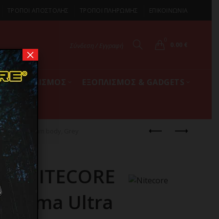
ΤΡΟΠΟΙ ΑΠΟΣΤΟΛΗΣ
ΤΡΟΠΟΙ ΠΛΗΡΩΜΗΣ
ΕΠΙΚΟΙΝΩΝΙΑ
0
0.00
€
Σύνδεση / Εγγραφή
×
ΚΟΣ ΕΞΟΠΛΙΣΜΟΣ
ΕΞΟΠΛΙΣΜΟΣ & GADGETS
hin Aluminium body, Grey
K NITECORE
5000ma Ultra