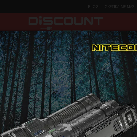
BLOG
ΣΧΕΤΙΚΑ ΜΕ ΜΑΣ
ΚΑ
SMARTPHONES & TABLETS
ΦΑΚΟΙ
ΟΙΚΙΑ
ΦΡΟΝΤΙΔΑ
παταρίες PowerBanks
POWER BANK NITECORE POCKET 5, 5000ma Ultra T
POWER BAN
ΠΑΡΑΔΟΣΗ ΣΕ 1-2 Η
ΜΕΡΕΣ
POCKET 5, 