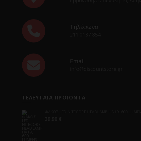
Εμμανουήλ Μπενάκη 10, Αθή
Τηλέφωνο
211 0137 854
Email
info@discountstore.gr
ΤΕΛΕΥΤΑΙΑ ΠΡΟΪΟΝΤΑ
ΦΑΚΟΣ LED NITECORE HEADLAMP HA19, 600 LUMENS
39.90
€