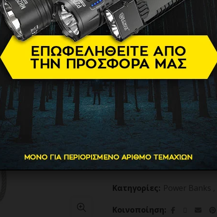
Thin Alumi
44.90
€
Βάρος
Διαθεσιμότητα
Brand
POWER BANK NITECORE POC
ΠΡΟΣΘΗΚΗ ΣΤΟ
Κατηγορίες:
Power Banks
,
Κοινοποίηση