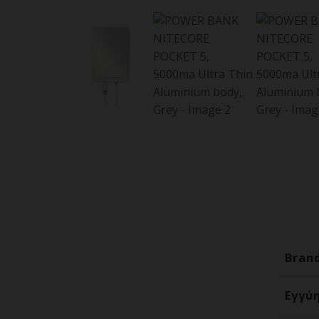
Bran
Εγγύ