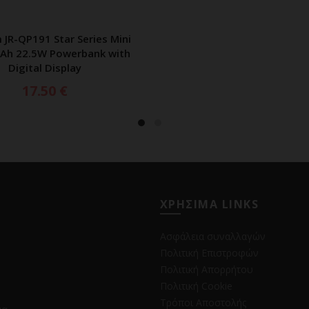
 JR-QP191 Star Series Mini
ΠΡΟΣΘΗΚΗ ΣΤΟ ΚΑΛΑΘΙ
Ah 22.5W Powerbank with
Digital Display
17.50
€
ΧΡΗΣΙΜΑ LINKS
Ασφάλεια συναλλαγών
Πολιτική Επιστροφών
Πολιτική Απορρήτου
Πολιτική Cookie
Τρόποι Αποστολής