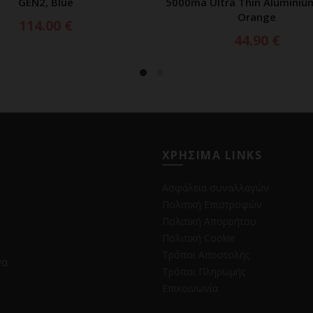
GEN2, Blue
5000ma Ultra Thin Aluminiu
Orange
114.00
€
44.90
€
ΧΡΗΣΙΜΑ LINKS
Ασφάλεια συναλλαγών
Πολιτική Επιστροφών
Πολιτική Απορρήτου
Πολιτική Cookie
Τρόποι Αποστολής
να
Τρόποι Πληρωμής
Επικοινωνία