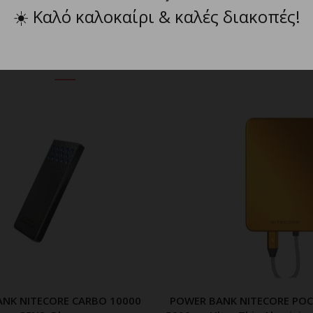
☀️
Καλό καλοκαίρι & καλές διακοπές!
ΣΧΕΤΙΚΑ ΠΡΟΪΟΝΤΑ
NK NITECORE CARBO 10000
POWER BANK NITECORE POC
ΠΡΟΣΘΗΚΗ ΣΤΟ ΚΑΛΑΘΙ
ΠΡΟΣΘΗΚΗ ΣΤΟ ΚΑΛ