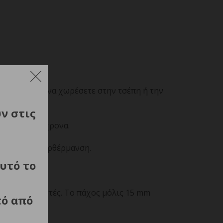
ρείτε εύκολα να χωρέσετε στην τσέπη ή την
ύν στις
κευές ταυτόχρονα.
ση χωρίς υπερθέρμανση.
υτό το
ήρη έλεγχο.
νους φορτιστές.
Το πάχος μόλις 15 mm
τό από