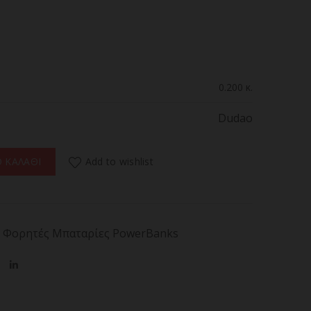
0.200 κ.
Dudao
00mAh 2.4A 2 x USB-A ποσότητα
Add to wishlist
 ΚΑΛΑΘΙ
Φορητές Μπαταρίες PowerBanks