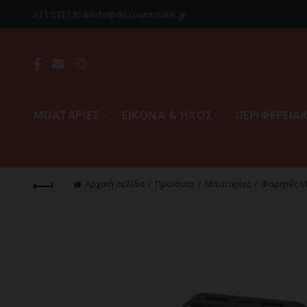
211 0137 854 info@discountstore.gr
MΠΑΤΑΡΙΕΣ
ΕΙΚΟΝΑ & ΗΧΟΣ
ΠΕΡΙΦΕΡΕΙΑ
Αρχική σελίδα
Προϊόντα
Mπαταρίες
Φορητές Μ