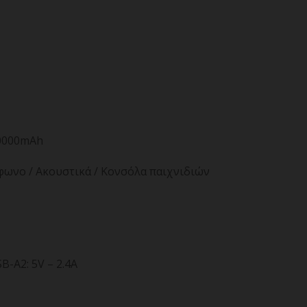
10000mAh
φωνο / Ακουστικά / Κονσόλα παιχνιδιών
B-A2: 5V – 2.4A