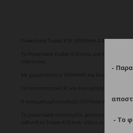
Powerbank Dudao K10 10000mAh 2.4A 2 x USB-A 
Το Powerbank Dudao K10 είναι μια λεπτή, αλλά ε
τσάντα σας.
- Παρα
Με χωρητικότητα 10000mAh και δύο θύρες USB-A 
Το πιστοποιητικό 3C και ένα υψηλής ποιότητας 
αποστ
Η ενσωματωμένη ένδειξη LED δείχνει αμέσως το ε
Το powerbank υποστηρίζει φόρτιση μέσω USB-C,
- Το 
καθιστά το Dudao K10 έναν τέλειο συνδυασμό λει