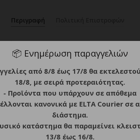
Περιγραφή
Πολιτική Επιστροφών
– Μαύρο
📦
Ενημέρωση παραγγελιών
ξαιρετικά ασφαλής και αποδοτική πηγή ενέργειας που μπο
γγελίες από 8/8 έως 17/8 θα εκτελεστο
με ισχύ 5V/2A η καθεμία, μπορείτε να φορτίσετε δύο συσ
18/8, με σειρά προτεραιότητας.
- Προϊόντα που υπάρχουν σε απόθεμα
πολυμερές στοιχείο εξασφαλίζουν σταθερή, ασφαλή φόρτι
έλλονται κανονικά με ELTA Courier σε α
πίπεδο ενέργειας, επιτρέποντάς σας να διατηρείτε τον πλ
διάστημα.
 γεγονός που αυξάνει τη συμβατότητά του με τους σύγχρο
φυσικό κατάστημα θα παραμείνει κλεισ
τουργικότητας και στυλ.
13/8 έως 16/8.