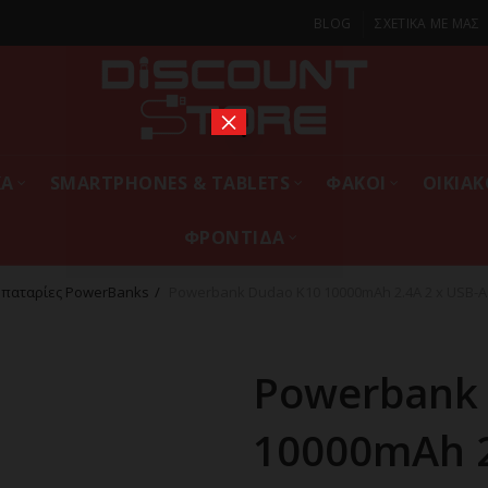
BLOG
ΣΧΕΤΙΚΑ ΜΕ ΜΑΣ
×
ΚΑ
SMARTPHONES & TABLETS
ΦΑΚΟΙ
ΟΙΚΙΑ
ΦΡΟΝΤΙΔΑ
παταρίες PowerBanks
Powerbank Dudao K10 10000mAh 2.4A 2 x USB-A
Powerbank
10000mAh 2