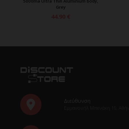
5000ma Ultra Thin Aluminium body,
Grey
44.90
€
Διεύθυνση
Εμμανουήλ Μπενάκη 10, Αθή