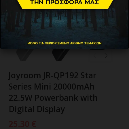
Joyroom JR-QP192 Star
Series Mini 20000mAh
22.5W Powerbank with
Digital Display
25.30
€