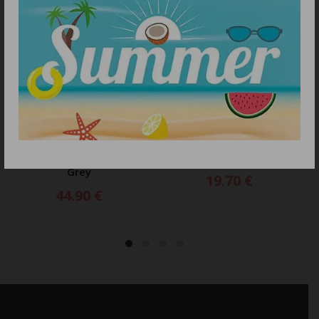
ΠΡΟΣΘΗΚΗ ΣΤΟ ΚΑΛΑΘΙ
ΠΡΟΣΘΗΚΗ ΣΤΟ ΚΑΛΑΘΙ
POWER BANK NITECORE
Powerbank Dudao K12Pro
POCKET 5, 5000ma Ultra
22.5W PD 20000mAh USB-
Thin Aluminium body,
A, USB-C
Grey
19.70
€
44.90
€