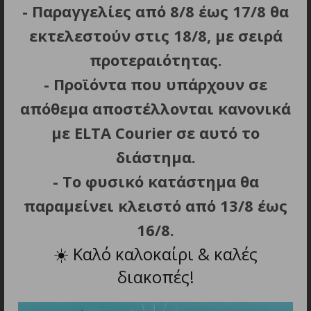
σχεδιασμό.
- Παραγγελίες από 8/8 έως 17/8 θα
εκτελεστούν στις 18/8, με σειρά
Προσφέρει γρήγορη φόρτιση έως 22,5W και δύο
θύρες USB-C με είσοδο και έξοδο, καθώς και μια
προτεραιότητας.
επιπλέον θύρα USB-A.
Σας επιτρέπει να φορτίζετε
- Προϊόντα που υπάρχουν σε
τρεις συσκευές ταυτόχρονα, ιδανικό για ταξίδια και
απόθεμα αποστέλλονται κανονικά
μια πολυάσχολη μέρα.
με ELTA Courier σε αυτό το
Η μεγάλη ψηφιακή οθόνη σάς επιτρέπει να
διάστημα.
παρακολουθείτε το επίπεδο ισχύος σας και να
προγραμματίζετε με ακρίβεια την επόμενη φόρτιση.
- Το φυσικό κατάστημα θα
παραμείνει κλειστό από 13/8 έως
16/8.
☀️
Καλό καλοκαίρι & καλές
ΣΧΕΤΙΚΑ ΠΡΟΪΟΝΤΑ
διακοπές!