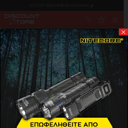
211 0137 854 info@discountstore.gr
0
×