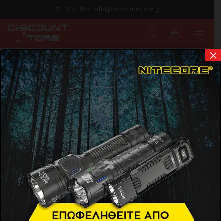
211 0137 854 info@discountstore.gr
0
×
ΠΑΡΑΔΟΣΗ ΣΕ
1-2 ΗΜΕΡΕΣ