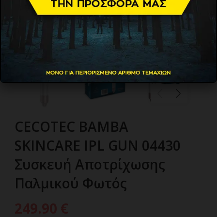
CECOTEC BAMBA
SKINCARE IPL GUN 04430
Συσκευή Αποτρίχωσης
Παλμικού Φωτός
249.90
€