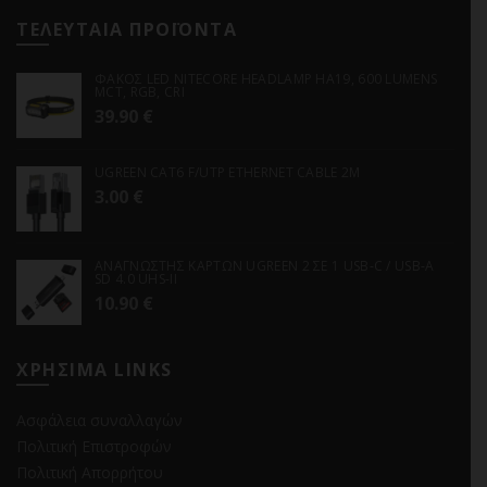
ΤΕΛΕΥΤΑΙΑ ΠΡΟΪΟΝΤΑ
ΦΑΚΟΣ LED NITECORE HEADLAMP HA19, 600 LUMENS
MCT, RGB, CRI
39.90
€
UGREEN CAT6 F/UTP ETHERNET CABLE 2M
3.00
€
ΑΝΑΓΝΩΣΤΗΣ ΚΑΡΤΩΝ UGREEN 2 ΣΕ 1 USB-C / USB-A
SD 4.0 UHS-II
10.90
€
ΧΡΗΣΙΜΑ LINKS
Ασφάλεια συναλλαγών
Πολιτική Επιστροφών
Πολιτική Απορρήτου