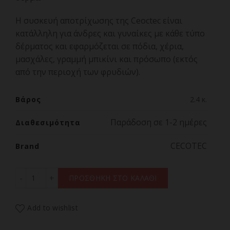
Η συσκευή αποτρίχωσης της Ceoctec είναι
κατάλληλη για άνδρες και γυναίκες με κάθε τύπο
δέρματος και εφαρμόζεται σε πόδια, χέρια,
μασχάλες, γραμμή μπικίνι και πρόσωπο (εκτός
από την περιοχή των φρυδιών).
Βάρος
2.4 κ.
Παράδοση σε 1-2 ημέρες
Διαθεσιμότητα
CECOTEC
Brand
CECOTEC BAMBA SKINCARE IPL GUN 04430 Συσκευή Απο
ΠΡΟΣΘΗΚΗ ΣΤΟ ΚΑΛΑΘΙ
Add to wishlist