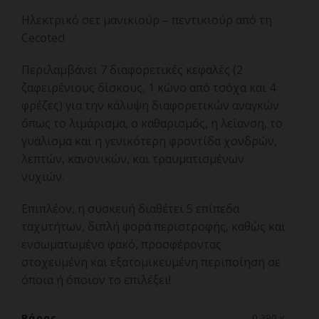
Ηλεκτρικό σετ μανικιούρ – πεντικιούρ από τη
Cecotec!
Περιλαμβάνει 7 διαφορετικές κεφαλές (2
ζαφειρένιους δίσκους, 1 κώνο από τσόχα και 4
φρέζες) για την κάλυψη διαφορετικών αναγκών
όπως το λιμάρισμα, ο καθαρισμός, η λείανση, το
γυάλισμα και η γενικότερη φροντίδα χονδρών,
λεπτών, κανονικών, και τραυματισμένων
νυχιών.
Επιπλέον, η συσκευή διαθέτει 5 επίπεδα
ταχυτήτων, διπλή φορά περιστροφής, καθώς και
ενσωματωμένο φακό, προσφέροντας
στοχευμένη και εξατομικευμένη περιποίηση σε
όποια ή όποιον το επιλέξει!
Βάρος
0.390 κ.