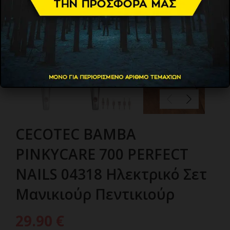
CECOTEC BAMBA
PINKYCARE 700 PERFECT
NAILS 04318 Ηλεκτρικό Σετ
Μανικιούρ Πεντικιούρ
29.90
€