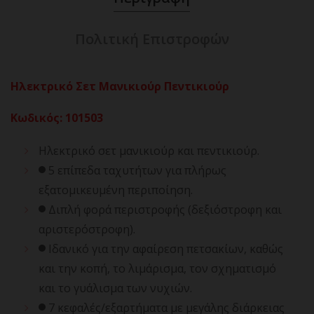
Πολιτική Επιστροφών
Ηλεκτρικό Σετ Μανικιούρ Πεντικιούρ
Κωδικός
:
101503
Ηλεκτρικό σετ μανικιούρ και πεντικιούρ.
5 επίπεδα ταχυτήτων για πλήρως
εξατομικευμένη περιποίηση.
Διπλή φορά περιστροφής (δεξιόστροφη και
αριστερόστροφη).
Ιδανικό για την αφαίρεση πετσακίων, καθώς
και την κοπή, το λιμάρισμα, τον σχηματισμό
και το γυάλισμα των νυχιών.
7 κεφαλές/εξαρτήματα με μεγάλης διάρκειας