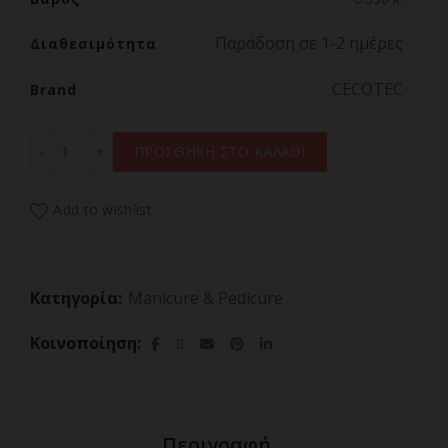
Παράδοση σε 1-2 ημέρες
Διαθεσιμότητα
CECOTEC
Brand
CECOTEC BAMBA PINKYCARE 700 PERFECT NAILS 04318 Η
ΠΡΟΣΘΗΚΗ ΣΤΟ ΚΑΛΑΘΙ
Add to wishlist
Κατηγορία:
Manicure & Pedicure
Κοινοποίηση
Περιγραφή