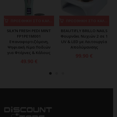
ΠΡΟΣΘΗΚΗ ΣΤΟ ΚΑΛΑΘΙ
ΠΡΟΣΘΗΚΗ ΣΤΟ ΚΑΛΑΘΙ
SILK’N FRESH PEDI MINT
BEAUTIFLY BRILLO NAILS
FP1PE1M001
Φουρνάκι Νυχιών 2 σε 1
Φ
Επαναφορτιζόμενη,
UV & LED με Λειτουργία
Ψηφιακή Λίμα Ποδιών
Απολύμανσης
για Φτέρνες & Κάλους
99.90
€
49.90
€