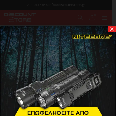
211 0137 854 info@discountstore.gr
0
×
ΠΑΡΑΔΟΣΗ ΣΕ
1-2 ΗΜΕΡΕΣ