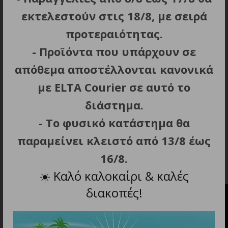
Εργονομική λαβή που προσαρμόζεται τέλεια
εκτελεστούν στις 18/8, με σειρά
στο χέρι.
προτεραιότητας.
LED ενδεικτικές λυχνίες για την
- Προϊόντα που υπάρχουν σε
παρακολούθηση, την αύξηση (+) και τη μείωση
(-) του επιπέδου ταχύτητας.
απόθεμα αποστέλλονται κανονικά
Περιλαμβάνεται θήκη ταξιδιού για άνετη
με ELTA Courier σε αυτό το
μεταφορά.
διάστημα.
Καλώδιο: 2.3 m.
- Το φυσικό κατάστημα θα
Περιλαμβάνονται: 7 κεφαλές, αντάπτορας,
θήκη μεταφοράς.
παραμείνει κλειστό από 13/8 έως
Διαστάσεις: 18 x 3.5 x 4 cm.
16/8.
Βάρος: 0.230 kg.
☀️
Καλό καλοκαίρι & καλές
διακοπές!