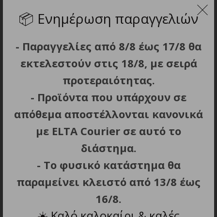
(περίπου 2.4 με 3mm), χτενάκι για μούσι 7
📦
Ενημέρωση παραγγελιών
ημερών (περίπου 4.5 με 6 mm).
Επιπλέον αξεσουάρ: Φορτιστής, λάδι
- Παραγγελίες από 8/8 έως 17/8 θα
λίπανσης των λεπίδων, βουρτσάκι
εκτελεστούν στις 18/8, με σειρά
καθαρισμού, θήκη μεταφοράς, προστατευτική
προτεραιότητας.
κεφαλή λεπίδας.
3 εναλλάξιμοι αντάπτορες ρεύματος
- Προϊόντα που υπάρχουν σε
συμβατοί με Αυστραλία, Ευρώπη, Ηνωμένο
απόθεμα αποστέλλονται κανονικά
Βασίλειο.
με ELTA Courier σε αυτό το
Φόρτιση: 90 λεπτά.
διάστημα.
Αυτονομία: 120 λεπτά.
Βάρος: 124 g.
- Το φυσικό κατάστημα θα
Διαστάσεις: 16×3.2×3.3cm.
παραμείνει κλειστό από 13/8 έως
16/8.
☀️
Καλό καλοκαίρι & καλές