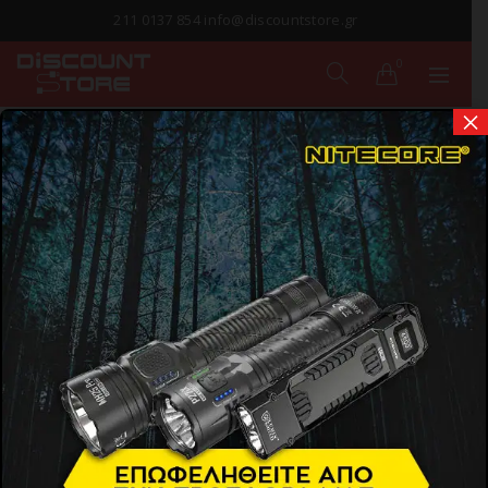
211 0137 854 info@discountstore.gr
0
×
ΠΑΡΑΔΟΣΗ ΣΕ
1-2 ΗΜΕΡΕΣ