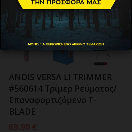
ANDIS VERSA LI TRIMMER
#560614 Τρίμερ Ρεύματος/
Επαναφορτιζόμενο T-
BLADE
69.90
€