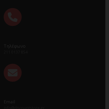
Τηλέφωνο
211 0137 854
Email
info@discountstore.gr