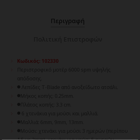
Περιγραφή
Πολιτική Επιστροφών
Κωδικός
:
102330
Περιστροφικό μοτέρ 6000 spm υψηλής
απόδοσης.
Λεπίδες T-Blade από ανοξείδωτο ατσάλι.
Μήκος κοπής: 0.25mm.
Πλάτος κοπής: 3.3 cm.
6 χτενάκια για μούσι και μαλλιά.
Μαλλιά: 6mm, 9mm, 13mm.
Μούσι: χτενάκι για μούσι 3 ημερών (περίπου
1.5 με 2mm), χτενάκι για μούσι 5 ημερών