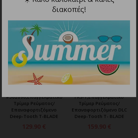
διακοπές!
ΣΧΕΤΙΚΑ ΠΡΟΪΟΝΤΑ
ΠΡΟΣΘΗΚΗ ΣΤΟ ΚΑΛΑΘΙ
ΠΡΟΣΘΗΚΗ ΣΤΟ ΚΑΛΑΘΙ
ANDIS SLIMLINE PRO II D-9
ANDIS PHENOM TRIMMER
#562090,Επαγγελματικό
FRS-T,Επαγγελματικό
Τρίμερ Ρεύματος/
Τρίμερ Ρεύματος/
Επαναφορτιζόμενο
Επαναφορτιζόμενο DLC
Deep-Tooth T-BLADE
Deep-Tooth T- BLADE
129.90
€
159.90
€