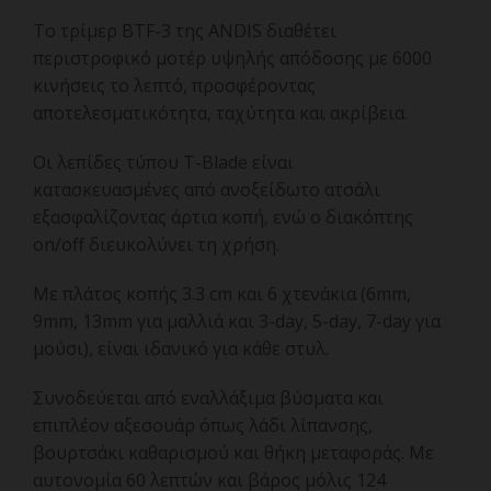
Το τρίμερ BTF-3 της ANDIS διαθέτει
περιστροφικό μοτέρ υψηλής απόδοσης με 6000
κινήσεις το λεπτό, προσφέροντας
αποτελεσματικότητα, ταχύτητα και ακρίβεια.
Οι λεπίδες τύπου T-Blade είναι
κατασκευασμένες από ανοξείδωτο ατσάλι
εξασφαλίζοντας άρτια κοπή, ενώ ο διακόπτης
on/off διευκολύνει τη χρήση.
Με πλάτος κοπής 3.3 cm και 6 χτενάκια (6mm,
9mm, 13mm για μαλλιά και 3-day, 5-day, 7-day για
μούσι), είναι ιδανικό για κάθε στυλ.
Συνοδεύεται από εναλλάξιμα βύσματα και
επιπλέον αξεσουάρ όπως λάδι λίπανσης,
βουρτσάκι καθαρισμού και θήκη μεταφοράς. Με
αυτονομία 60 λεπτών και βάρος μόλις 124