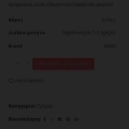
γραμμάρια, είναι εξαιρετικά ελαφρύ και φορητό
Βάρος
0.220 κ.
Παράδοση σε 1-2 ημέρες
Διαθεσιμότητα
Andis
Brand
ANDIS VERSA LI TRIMMER #560614 Τρίμερ Ρεύματος/Επ
ΠΡΟΣΘΗΚΗ ΣΤΟ ΚΑΛΑΘΙ
Add to wishlist
Κατηγορία:
Τρίμερ
Κοινοποίηση