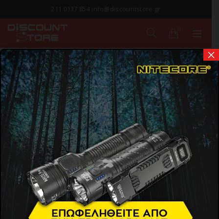
211 0137 854 info@discountstore.gr
0
×
ΠΑΡΑΔΟΣΗ ΣΕ
1-2 ΗΜΕΡΕΣ