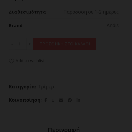
Παράδοση σε 1-2 ημέρες
Διαθεσιμότητα
Andis
Brand
ANDIS SLIMLINE PRO LI D-8 BLACK #33790 ποσότητα
ΠΡΟΣΘΗΚΗ ΣΤΟ ΚΑΛΑΘΙ
Add to wishlist
Κατηγορία:
Τρίμερ
Κοινοποίηση
Περιγραφή