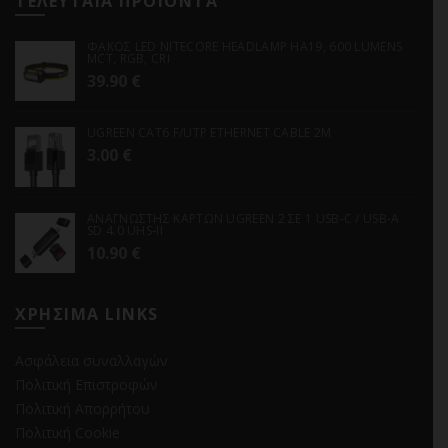
ΤΕΛΕΥΤΑΙΑ ΠΡΟΪΟΝΤΑ
ΦΑΚΟΣ LED NITECORE HEADLAMP HA19, 600 LUMENS
MCT, RGB, CRI
39.90
€
UGREEN CAT6 F/UTP ETHERNET CABLE 2M
3.00
€
ΑΝΑΓΝΩΣΤΗΣ ΚΑΡΤΩΝ UGREEN 2 ΣΕ 1 USB-C / USB-A
SD 4.0 UHS-II
10.90
€
ΧΡΗΣΙΜΑ LINKS
Ασφάλεια συναλλαγών
Πολιτική Επιστροφών
Πολιτική Απορρήτου
Πολιτική Cookie