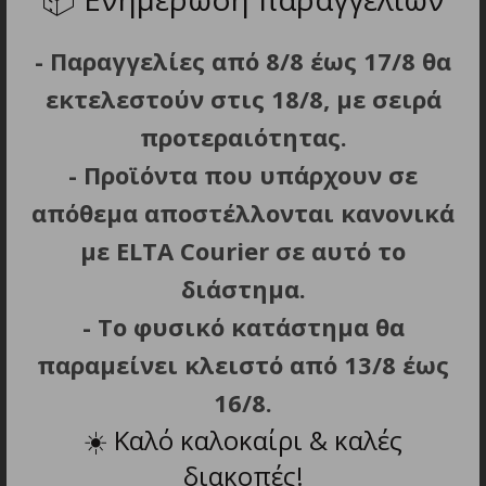
Επιπλέον αξεσουάρ: Φορτιστής, βάση
φόρτισης, βουρτσάκι καθαρισμού, λάδι
- Παραγγελίες από 8/8 έως 17/8 θα
λίπανσης των λεπίδων, προστατευτική κεφαλή
εκτελεστούν στις 18/8, με σειρά
λεπίδας.
6 εναλλάξιμοι αντάπτορες ρεύματος
προτεραιότητας.
συμβατοί με Αυστραλία, Ευρώπη, Ηνωμένο
- Προϊόντα που υπάρχουν σε
Βασίλειο, Ηνωμένες Πολιτείες/Μεξικό,
απόθεμα αποστέλλονται κανονικά
Βραζιλία, Αργεντινή.
με ELTA Courier σε αυτό το
Εξαιρετικά ελαφρύ για άνετη χρήση.
Βάρος: 113 g.
διάστημα.
Διαστάσεις: 15.5×3.3cm.
- Το φυσικό κατάστημα θα
παραμείνει κλειστό από 13/8 έως
16/8.
☀️
Καλό καλοκαίρι & καλές
ΣΧΕΤΙΚΑ ΠΡΟΪΟΝΤΑ
διακοπές!