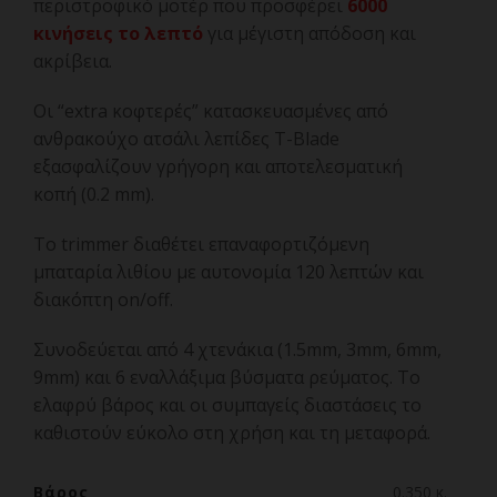
περιστροφικό μοτέρ που προσφέρει
6000
κινήσεις το λεπτό
για μέγιστη απόδοση και
ακρίβεια.
Οι “extra κοφτερές” κατασκευασμένες από
ανθρακούχο ατσάλι λεπίδες T-Blade
εξασφαλίζουν γρήγορη και αποτελεσματική
κοπή (0.2 mm).
Το trimmer διαθέτει επαναφορτιζόμενη
μπαταρία λιθίου με αυτονομία 120 λεπτών και
διακόπτη on/off.
Συνοδεύεται από 4 χτενάκια (1.5mm, 3mm, 6mm,
9mm) και 6 εναλλάξιμα βύσματα ρεύματος. Το
ελαφρύ βάρος και οι συμπαγείς διαστάσεις το
καθιστούν εύκολο στη χρήση και τη μεταφορά.
Βάρος
0.350 κ.