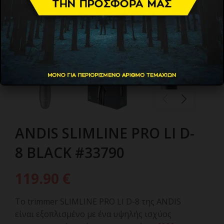
ANDIS SLIMLINE PRO LI D-
8 BLACK #33790
119.90
€
Το trimmer SLIMLINE PRO LI D-8 της ANDIS
είναι εξοπλισμένο με ένα υψηλής ισχύος