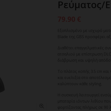
Ρεύματος/
79.90
€
Εξοπλισμένο με ισχυρό μοτέ
Blade της GBS προσφέρει α
Διαθέτει επαγγελματικές συ
ατσαλιού με επίστρωση DLC
διάβρωση και υψηλή απόδο
Το πλάτος κοπής 3.5 cm και
και ευελιξία στο αποτέλεσμα,
καλύπτουν κάθε styling.
Η συσκευή λειτουργεί ενσύ
μπαταρία ιόντων λιθίου που
φορτίζοντας πλήρως σε 90 