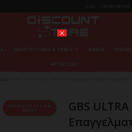
BLOG
ΣΧΕΤΙΚΑ ΜΕ ΜΑΣ
×
ΚΑ
SMARTPHONES & TABLETS
ΦΑΚΟΙ
ΟΙΚΙΑ
ΦΡΟΝΤΙΔΑ
ρίμερ
GBS ULTRA T-BLADE PMB4724 Επαγγελματικό Τρίμερ Ρεύματος/Ε
GBS ULTRA
ΠΑΡΑΔΟΣΗ ΣΕ 1-2 Η
ΜΕΡΕΣ
Επαγγελματ