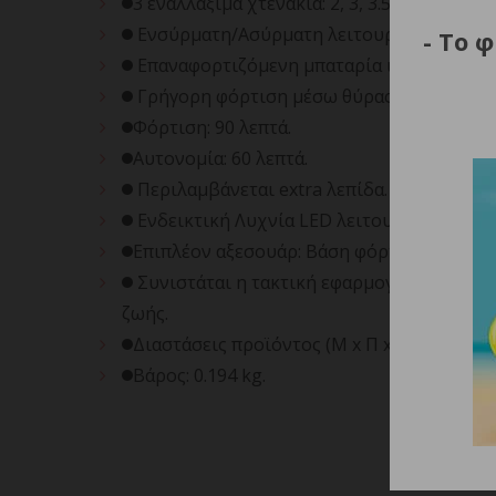
3 εναλλάξιμα χτενάκια: 2, 3, 3.5 mm.
Ενσύρματη/Ασύρματη λειτουργία.
- Το 
Επαναφορτιζόμενη μπαταρία ιόντων λιθίου
Γρήγορη φόρτιση μέσω θύρας USB.
Φόρτιση: 90 λεπτά.
Αυτονομία: 60 λεπτά.
Περιλαμβάνεται extra λεπίδα.
Ενδεικτική Λυχνία LED λειτουργίας/φόρτι
Επιπλέον αξεσουάρ: Βάση φόρτισης, λάδι 
Συνιστάται η τακτική εφαρμογή λαδιού λίπ
ζωής.
Διαστάσεις προϊόντος (Μ x Π x Υ): 3.5 x 3 x 
Βάρος: 0.194 kg.