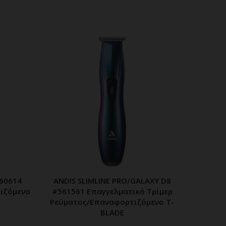
560614
ANDIS SLIMLINE PRO/GALAXY D8
WAHL P
ΑΘΙ
ΠΡΟΣΘΗΚΗ ΣΤΟ ΚΑΛΑΘΙ
ιζόμενο
#561561 Επαγγελματικό Τρίμερ
Ρεύματος/Επαναφορτιζόμενο T-
BLADE