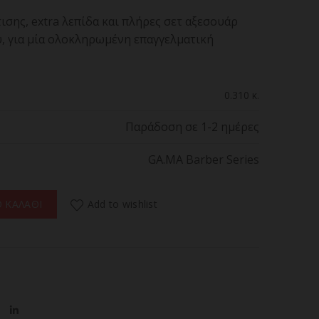
σης, extra λεπίδα και πλήρες σετ αξεσουάρ
, για μία ολοκληρωμένη επαγγελματική
0.310 κ.
Παράδοση σε 1-2 ημέρες
GA.MA Barber Series
724 Επαγγελματικό Τρίμερ Ρεύματος/Επαναφορτιζόμενο ποσότητα
Add to wishlist
 ΚΑΛΑΘΙ