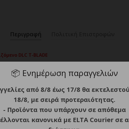
Περιγραφή
Πολιτική Επιστροφών
ζόμενο DLC Τ-BLADE
📦
Ενημέρωση παραγγελιών
γγελίες από 8/8 έως 17/8 θα εκτελεστο
-BLADE ανοξείδωτου ατσαλιού με επίστρωση DLC, για αυξ
18/8, με σειρά προτεραιότητας.
ων μαλλιών και του προσώπου.
- Προϊόντα που υπάρχουν σε απόθεμα
έλλονται κανονικά με ELTA Courier σε α