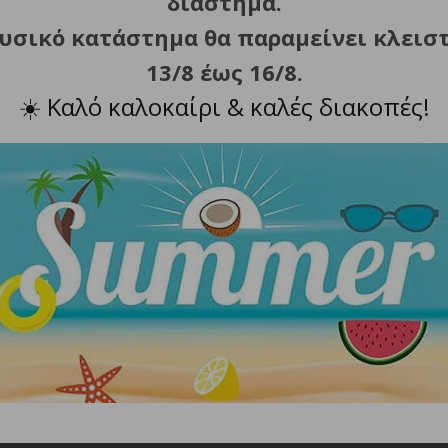
διάστημα.
φυσικό κατάστημα θα παραμείνει κλεισ
 μεγάλης διάρκειας.
13/8 έως 16/8.
☀️
Καλό καλοκαίρι & καλές διακοπές!
σης.
λίπανσης των λεπίδων, προστατευτική κεφαλή λεπίδας, βο
ανσης στις λεπίδες, σύμφωνα με τις οδηγίες χρήσης, για 
15 cm.