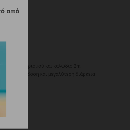
τό από
υρτσάκι καθαρισμού και καλώδιο 2m.
βέλτιστη απόδοση και μεγαλύτερη διάρκεια