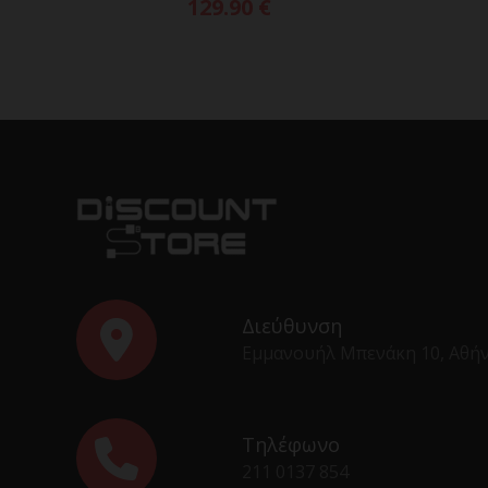
129.90
€
Διεύθυνση
Εμμανουήλ Μπενάκη 10, Αθή
Τηλέφωνο
211 0137 854