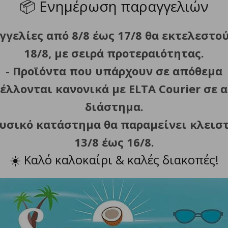
📦
Ενημέρωση παραγγελιών
γγελίες από 8/8 έως 17/8 θα εκτελεστο
18/8, με σειρά προτεραιότητας.
- Προϊόντα που υπάρχουν σε απόθεμα
έλλονται κανονικά με ELTA Courier σε α
κά μέρη και τεχνολογία ιονισμού, για ολοκληρωμένη προστ
διάστημα.
φυσικό κατάστημα θα παραμείνει κλεισ
εταφορά.
13/8 έως 16/8.
☀️
Καλό καλοκαίρι & καλές διακοπές!
ασμα.