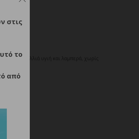
ύν στις
υτό το
ασία και μαλλιά υγιή και λαμπερά, χωρίς
τό από