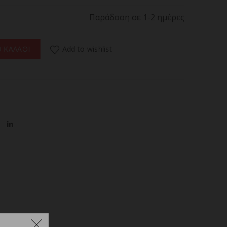
Παράδοση σε 1-2 ημέρες
Πιστολάκι Μαλλιών Ταξιδιού 1600 W ποσότητα
Add to wishlist
 ΚΑΛΑΘΙ