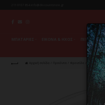
211 0137 854 info@discountstore.gr
MΠΑΤΑΡΙΕΣ
ΕΙΚΟΝΑ & ΗΧΟΣ
ΠΕΡΙΦΕΡΕΙΑ
Αρχική σελίδα
Προϊόντα
Φροντίδα
Μαλλιά
Π