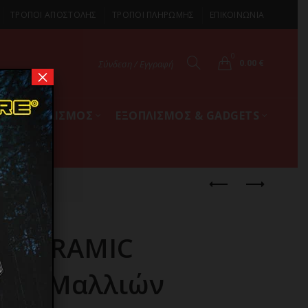
ΤΡΟΠΟΙ ΑΠΟΣΤΟΛΗΣ
ΤΡΟΠΟΙ ΠΛΗΡΩΜΗΣ
ΕΠΙΚΟΙΝΩΝΙΑ
0
0.00
€
Σύνδεση / Εγγραφή
×
ΚΟΣ ΕΞΟΠΛΙΣΜΟΣ
ΕΞΟΠΛΙΣΜΟΣ & GADGETS
W
C CERAMIC
λάκι Μαλλιών