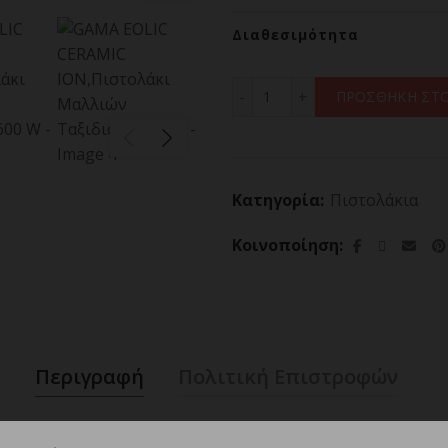
Διαθεσιμότητα
GAMA EOLIC CERAMIC ION,
ΠΡΟΣΘΗΚΗ ΣΤΟ
Κατηγορία:
Πιστολάκια
Κοινοποίηση
Περιγραφή
Πολιτική Επιστροφών