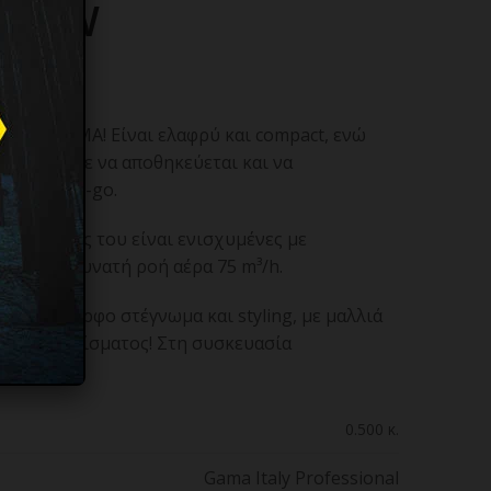
600 W
 την GA.MA! Είναι ελαφρύ και compact, ενώ
 λαβή ώστε να αποθηκεύεται και να
ήση on-the-go.
επιφάνειές του είναι ενισχυμένες με
διαθέτει δυνατή ροή αέρα 75 m³/h.
ι ομοιόμορφο στέγνωμα και styling, με μαλλιά
νος φριζαρίσματος! Στη συσκευασία
1.8 cm.
0.500 κ.
Gama Italy Professional