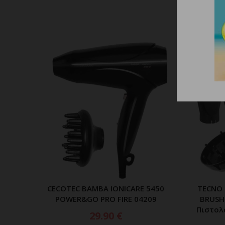
CECOTEC BAMBA IONICARE 5450
TECNO 
ΠΡΟΣΘΗΚΗ ΣΤΟ ΚΑΛΑΘΙ
POWER&GO PRO FIRE 04209
BRUSH
Πιστολ
29.90
€