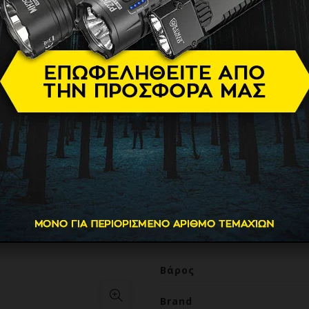
Ταξιδιού 1
24.90
€
Σεσουάρ ταξιδίου 1600W από
διαθέτει και αναδιπλούμενη
μεταφέρεται εύκολα, για χρ
Επιπλέον, οι θερμαινόμενες 
τεχνολογία Ceramic Ion και 
Έτσι, υπόσχεται γρήγορο κα
λαμπερά και υγιή, χωρίς ίχ
περιλαμβάνεται στόμιο 7.5 x 
Βάρος
Brand