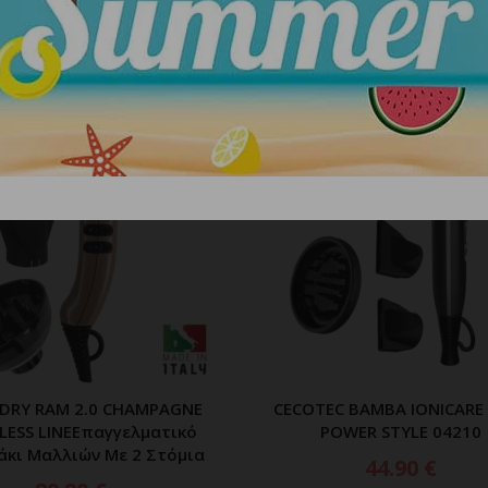
ΣΧΕΤΙΚΑ ΠΡΟΪΟΝΤΑ
DRY RAM 2.0 CHAMPAGNE
CECOTEC BAMBA IONICARE
ΠΡΟΣΘΗΚΗ ΣΤΟ ΚΑΛΑΘΙ
ΠΡΟΣΘΗΚΗ ΣΤΟ ΚΑΛ
LESS LINEΕπαγγελματικό
POWER STYLE 04210
άκι Μαλλιών Με 2 Στόμια
44.90
€