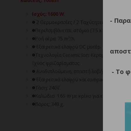
Κωδικός
:
100851
Ισχύς: 1600 W
.
- Παρα
2 Θερμοκρασίες / 2 Ταχύτητες.
Περιλαμβάνεται: στόμιο (7.5 x 1.8 cm).
Ροή αέρα: 75 m³/h.
Εξαιρετικά ελαφρύ DC μοτέρ.
αποστ
Τεχνολογία Ceramic Ion: Κεραμικά εσωτερι
ίχνος φριζαρίσματος.
- Το 
Αναδιπλούμενη, σπαστή λαβή για άνετη μ
Εξαιρετικά ελαφρύ και compact.
Τάση: 240V.
Καλώδιο: 1.65 m με κρίκο για εύκολο κρέμ
Βάρος: 349 g.