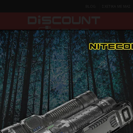
BLOG
ΣΧΕΤΙΚΑ ΜΕ ΜΑΣ
ΚΑ
SMARTPHONES & TABLETS
ΦΑΚΟΙ
ΟΙΚΙΑ
ΦΡΟΝΤΙΔΑ
ιστολάκια
GAMA EOLIC CERAMIC ION,Πιστολάκι Μαλλιών Ταξιδιού 1600 
GAMA EOLI
ΠΑΡΑΔΟΣΗ ΣΕ 1-2 Η
ΜΕΡΕΣ
ION,Πιστο