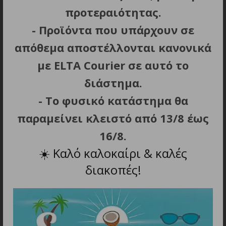
εμποδίζει και την επανεμφάνισή τους.
προτεραιότητας.
Αποσπώμενο φίλτρο.
- Προϊόντα που υπάρχουν σε
Καλώδιο: 1,7m με κρίκο για κρέμασμα.
απόθεμα αποστέλλονται κανονικά
Βάρος: πολύ ελαφρύ 358g.
με ELTA Courier σε αυτό το
διάστημα.
- Το φυσικό κατάστημα θα
ΣΧΕΤΙΚΑ ΠΡΟΪΟΝΤΑ
παραμείνει κλειστό από 13/8 έως
16/8.
☀️
Καλό καλοκαίρι & καλές
διακοπές!
ΠΡΟΣΘΗΚΗ ΣΤΟ ΚΑΛΑΘΙ
ΠΡΟΣΘΗΚΗ ΣΤΟ ΚΑΛΑΘΙ