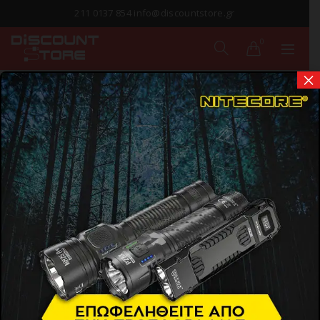
211 0137 854 info@discountstore.gr
0
×
ΠΑΡΑΔΟΣΗ ΣΕ
1-2 ΗΜΕΡΕΣ