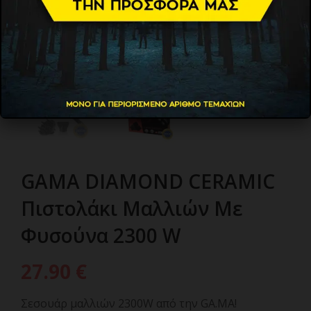
GAMA DIAMOND CERAMIC
Πιστολάκι Μαλλιών Με
Φυσούνα 2300 W
27.90
€
Σεσουάρ μαλλιών 2300W από την GA.MA!