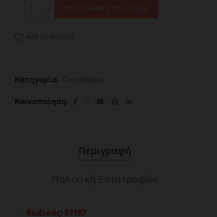
GAMA DIAMOND CERAMIC Πιστολάκι Μαλλιών Με Φυσο
ΠΡΟΣΘΗΚΗ ΣΤΟ ΚΑΛΑΘΙ
Add to wishlist
Κατηγορία:
Πιστολάκια
Κοινοποίηση
Περιγραφή
Πολιτική Επιστροφών
Κωδικός
:
37187