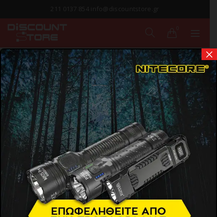
211 0137 854 info@discountstore.gr
0
×
ΠΑΡΑΔΟΣΗ ΣΕ
1-2 ΗΜΕΡΕΣ