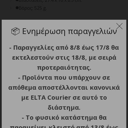
Βάρος: 525 g.
📦
Ενημέρωση παραγγελιών
ΜΠΟΡΕΙ ΕΠΙΣΗΣ ΝΑ ΣΑΣ
- Παραγγελίες από 8/8 έως 17/8 θα
ΑΡΕΣΕΙ…
εκτελεστούν στις 18/8, με σειρά
προτεραιότητας.
- Προϊόντα που υπάρχουν σε
απόθεμα αποστέλλονται κανονικά
με ELTA Courier σε αυτό το
διάστημα.
ΠΡΟΣΘΗΚΗ ΣΤΟ ΚΑΛΑΘΙ
ΠΡΟΣΘΗΚΗ ΣΤΟ ΚΑΛΑΘΙ
- Το φυσικό κατάστημα θα
παραμείνει κλειστό από 13/8 έως
TECNO DRY ROMA TURBO
J.L.DAVID PRO HAIR DRYER