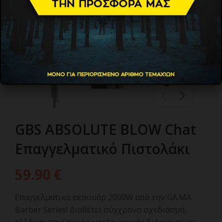
GBS ABSOLUTE BLOW Chat
Επαγγελματικό Πιστολάκι
59.90
€
Επαγγελματικό σεσουάρ 2000W από την GA.MA
Barber Series! Διαθέτει σύγχρονο σχεδιασμό,