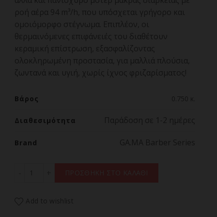
αλλά και πανίσχυρο μοτέρ μακράς διάρκειας με
ροή αέρα 94 m³/h, που υπόσχεται γρήγορο και
ομοιόμορφο στέγνωμα. Επιπλέον, οι
θερμαινόμενες επιφάνειές του διαθέτουν
κεραμική επίστρωση, εξασφαλίζοντας
ολοκληρωμένη προστασία, για μαλλιά πλούσια,
ζωντανά και υγιή, χωρίς ίχνος φριζαρίσματος!
Βάρος
0.750 κ.
Παράδοση σε 1-2 ημέρες
Διαθεσιμότητα
GA.MA Barber Series
Brand
GBS ABSOLUTE BLOW Chat Επαγγελματικό Πιστολάκι πο
ΠΡΟΣΘΗΚΗ ΣΤΟ ΚΑΛΑΘΙ
Add to wishlist