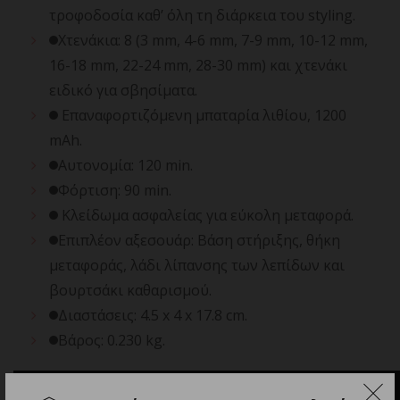
τροφοδοσία καθ’ όλη τη διάρκεια του styling.
Χτενάκια: 8 (3 mm, 4-6 mm, 7-9 mm, 10-12 mm,
16-18 mm, 22-24 mm, 28-30 mm) και χτενάκι
ειδικό για σβησίματα.
Επαναφορτιζόμενη μπαταρία λιθίου, 1200
mAh.
Αυτονομία: 120 min.
Φόρτιση: 90 min.
Κλείδωμα ασφαλείας για εύκολη μεταφορά.
Επιπλέον αξεσουάρ: Βάση στήριξης, θήκη
μεταφοράς, λάδι λίπανσης των λεπίδων και
βουρτσάκι καθαρισμού.
Διαστάσεις: 4.5 x 4 x 17.8 cm.
Βάρος: 0.230 kg.