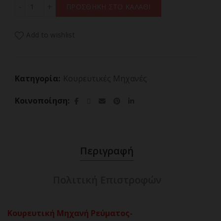
CECOTEC BAMBA PRECISIONCARE WET&DRY 04333 ποσ
ΠΡΟΣΘΗΚΗ ΣΤΟ ΚΑΛΑΘΙ
Add to wishlist
Κατηγορία:
Κουρευτικές Μηχανές
Κοινοποίηση
Περιγραφή
Πολιτική Επιστροφών
Κουρευτική Μηχανή Ρεύματος-