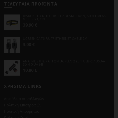
ΤΕΛΕΥΤΑΙΑ ΠΡΟΪΟΝΤΑ
ΦΑΚΟΣ LED NITECORE HEADLAMP HA19, 600 LUMENS
MCT, RGB, CRI
39.90
€
UGREEN CAT6 F/UTP ETHERNET CABLE 2M
3.00
€
ΑΝΑΓΝΩΣΤΗΣ ΚΑΡΤΩΝ UGREEN 2 ΣΕ 1 USB-C / USB-A
SD 4.0 UHS-II
10.90
€
ΧΡΗΣΙΜΑ LINKS
Ασφάλεια συναλλαγών
Πολιτική Επιστροφών
Πολιτική Απορρήτου
Πολιτική Cookie