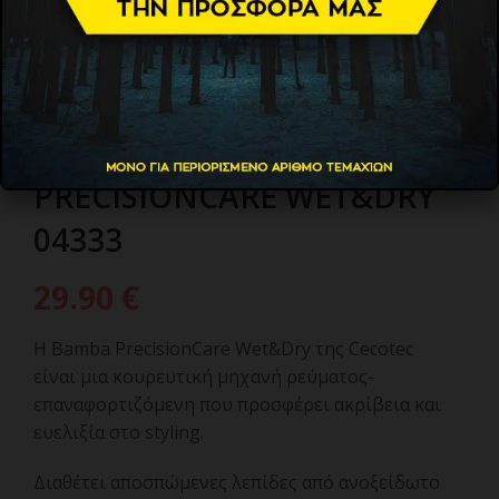
CECOTEC BAMBA
PRECISIONCARE WET&DRY
04333
29.90
€
Η Bamba PrecisionCare Wet&Dry της Cecotec
είναι μια κουρευτική μηχανή ρεύματος-
επαναφορτιζόμενη που προσφέρει ακρίβεια και
ευελιξία στο styling.
Διαθέτει αποσπώμενες λεπίδες από ανοξείδωτο