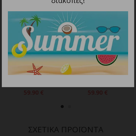
διακοπές!
ΠΡΟΣΘΗΚΗ ΣΤΟ ΚΑΛΑΘΙ
ΠΡΟΣΘΗΚΗ ΣΤΟ ΚΑΛΑΘΙ
GBS ABSOLUTE FADE
GBS ABSOLUTE ZERO
CORDED Επαγγελματική
Επαγγελματική
Κουρευτική Μηχανή
Κουρευτική Μηχανή
Ρεύματος
Ρεύματος
59.90
€
59.90
€
ΣΧΕΤΙΚΑ ΠΡΟΪΟΝΤΑ