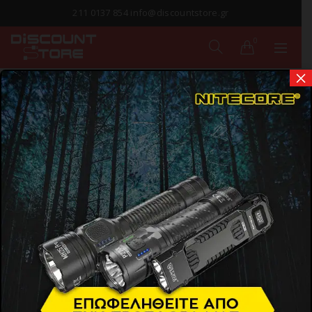
211 0137 854 info@discountstore.gr
0
×
ΠΑΡΑΔΟΣΗ ΣΕ
1-2 ΗΜΕΡΕΣ