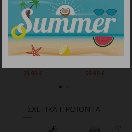
ΠΡΟΣΘΗΚΗ ΣΤΟ ΚΑΛΑΘΙ
ΠΡΟΣΘΗΚΗ ΣΤΟ ΚΑΛΑΘΙ
GAMA GI3034 Πρέσα
CECOTEC BAMBA
Μαλλιών με μία Πλάκα
CERAMICCARE 5IN1PRO
Τιτανίου & μία Κεραμική
03446
29.90
€
59.90
€
ΣΧΕΤΙΚΑ ΠΡΟΪΟΝΤΑ