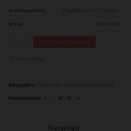
Παράδοση σε 1-2 ημέρες
Διαθεσιμότητα
Demeliss
Brand
DEMELISS VOLUME & STYLE BARBIE ποσότητα
ΠΡΟΣΘΗΚΗ ΣΤΟ ΚΑΛΑΘΙ
Add to wishlist
Κατηγορία:
Ηλεκτρικές Βούρτσες/MultiStylers
Κοινοποίηση
Περιγραφή