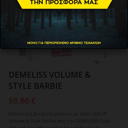
DEMELISS VOLUME &
STYLE BARBIE
59.90
€
Ηλεκτρική βούρτσα μαλλιών με αέρα 1200 W
Volume & Style Barbie από την DEMELISS! Είναι