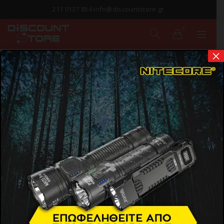
211 0137 854 info@discountstore.gr
0
×
ΠΑΡΑΔΟΣΗ ΣΕ
1-2 ΗΜΕΡΕΣ