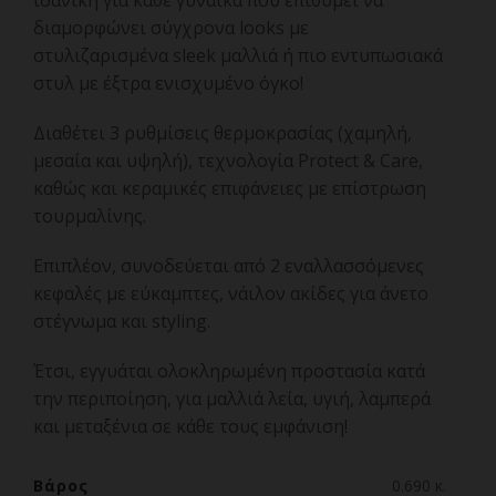
ιδανική για κάθε γυναίκα που επιθυμεί να
διαμορφώνει σύγχρονα looks με
στυλιζαρισμένα sleek μαλλιά ή πιο εντυπωσιακά
στυλ με έξτρα ενισχυμένο όγκο!
Διαθέτει 3 ρυθμίσεις θερμοκρασίας (χαμηλή,
μεσαία και υψηλή), τεχνολογία Protect & Care,
καθώς και κεραμικές επιφάνειες με επίστρωση
τουρμαλίνης.
Επιπλέον, συνοδεύεται από 2 εναλλασσόμενες
κεφαλές με εύκαμπτες, νάιλον ακίδες για άνετο
στέγνωμα και styling.
Έτσι, εγγυάται ολοκληρωμένη προστασία κατά
την περιποίηση, για μαλλιά λεία, υγιή, λαμπερά
και μεταξένια σε κάθε τους εμφάνιση!
Βάρος
0.690 κ.