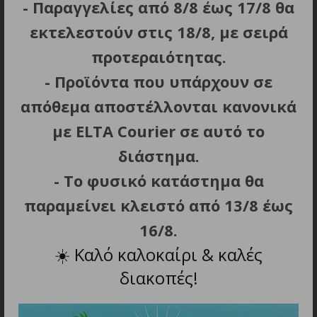
- Παραγγελίες από 8/8 έως 17/8 θα
βούρτσας.
Εργονομική λαβή.
εκτελεστούν στις 18/8, με σειρά
Περιστρεφόμενο 360° καλώδιο 1.8 m για
προτεραιότητας.
μέγιστη ευελιξία και ελευθερία κινήσεων και
- Προϊόντα που υπάρχουν σε
κρίκο για εύκολο κρέμασμα.
απόθεμα αποστέλλονται κανονικά
Διαστάσεις προϊόντος (Μ x Π x Υ): 21 x 6 x 6
cm.
με ELTA Courier σε αυτό το
Βάρος: 0.420 kg.
διάστημα.
- Το φυσικό κατάστημα θα
παραμείνει κλειστό από 13/8 έως
16/8.
ΜΠΟΡΕΙ ΕΠΙΣΗΣ ΝΑ ΣΑΣ
☀️
Καλό καλοκαίρι & καλές
ΑΡΕΣΕΙ…
διακοπές!