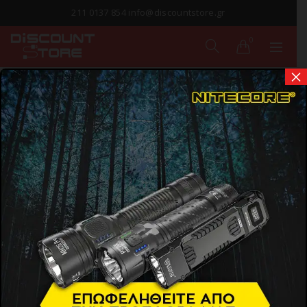
211 0137 854 info@discountstore.gr
0
×
ΠΑΡΑΔΟΣΗ ΣΕ
1-2 ΗΜΕΡΕΣ