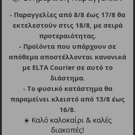
Κρίκος για κρέμασμα.
Επιπλέον αξεσουάρ: Βάση φόρτισης, λάδι
- Παραγγελίες από 8/8 έως 17/8 θα
λίπανσης των λεπίδων, προστατευτική κεφαλή
εκτελεστούν στις 18/8, με σειρά
λεπίδας, βουρτσάκι καθαρισμού και καλώδιο
προτεραιότητας.
2m.
Διαστάσεις προϊόντος (Μ x Π x Υ): 5 x 4 x 18.5
- Προϊόντα που υπάρχουν σε
cm.
απόθεμα αποστέλλονται κανονικά
Βάρος: 0.346 kg.
με ELTA Courier σε αυτό το
διάστημα.
- Το φυσικό κατάστημα θα
ΜΠΟΡΕΙ ΕΠΙΣΗΣ ΝΑ ΣΑΣ
παραμείνει κλειστό από 13/8 έως
ΑΡΕΣΕΙ…
16/8.
☀️
Καλό καλοκαίρι & καλές
διακοπές!