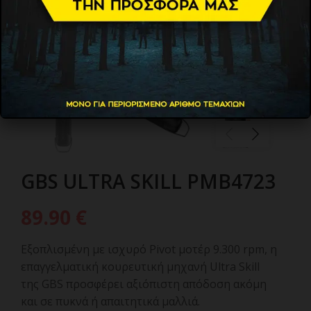
GBS ULTRA SKILL PMB4723
89.90
€
Εξοπλισμένη με ισχυρό Pivot μοτέρ 9.300 rpm, η
επαγγελματική κουρευτική μηχανή Ultra Skill
της GBS προσφέρει αξιόπιστη απόδοση ακόμη
και σε πυκνά ή απαιτητικά μαλλιά.