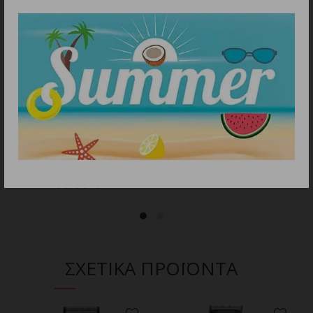
ΠΡΟΣΘΗΚΗ ΣΤΟ ΚΑΛΑΘΙ
ΠΡΟΣΘΗΚΗ ΣΤΟ ΚΑΛΑΘΙ
ANDIS INCRED
WAHL HOME PRO 300 USA
Κουρευτική Μηχανή
Κουρευτική Μηχανή
Ρεύματος –
Ρεύματος
Επαναφορτιζόμενη/560585
59.90
€
69.90
€
ΣΧΕΤΙΚΑ ΠΡΟΪΟΝΤΑ