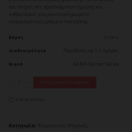
και πλήρες σετ αξεσουάρ συντήρησης και
καθαρισμού, για μία ολοκληρωμένη
επαγγελματική εμπειρία hairstyling.
Βάρος
0.520 κ.
Παράδοση σε 1-2 ημέρες
Διαθεσιμότητα
GA.MA Barber Series
Brand
GBS ULTRA SKILL PMB4723 ποσότητα
ΠΡΟΣΘΗΚΗ ΣΤΟ ΚΑΛΑΘΙ
Add to wishlist
Κατηγορία:
Κουρευτικές Μηχανές