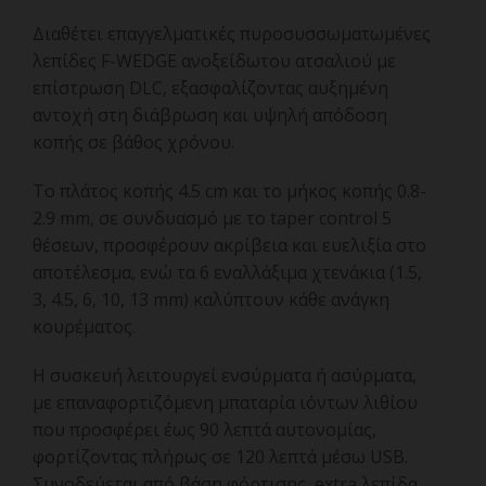
Διαθέτει επαγγελματικές πυροσυσσωματωμένες
λεπίδες F-WEDGE ανοξείδωτου ατσαλιού με
επίστρωση DLC, εξασφαλίζοντας αυξημένη
αντοχή στη διάβρωση και υψηλή απόδοση
κοπής σε βάθος χρόνου.
Το πλάτος κοπής 4.5 cm και το μήκος κοπής 0.8-
2.9 mm, σε συνδυασμό με το taper control 5
θέσεων, προσφέρουν ακρίβεια και ευελιξία στο
αποτέλεσμα, ενώ τα 6 εναλλάξιμα χτενάκια (1.5,
3, 4.5, 6, 10, 13 mm) καλύπτουν κάθε ανάγκη
κουρέματος.
Η συσκευή λειτουργεί ενσύρματα ή ασύρματα,
με επαναφορτιζόμενη μπαταρία ιόντων λιθίου
που προσφέρει έως 90 λεπτά αυτονομίας,
φορτίζοντας πλήρως σε 120 λεπτά μέσω USB.
Συνοδεύεται από βάση φόρτισης, extra λεπίδα