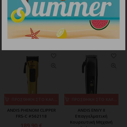
ΜΠΟΡΕΙ ΕΠΙΣΗΣ ΝΑ ΣΑΣ
ΑΡΕΣΕΙ…
ΠΡΟΣΘΗΚΗ ΣΤΟ ΚΑΛΑΘΙ
ΠΡΟΣΘΗΚΗ ΣΤΟ ΚΑΛΑΘΙ
ANDIS PHENOM CLIPPER
ANDIS ENVY II
FRS-C #562118
Επαγγελματική
Κουρευτική Μηχανή
189.90
€