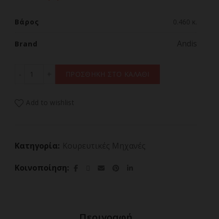
Βάρος
0.460 κ.
Andis
Brand
ANDIS RECON CLIPPER LMC Επαγγελματική Κουρευτική 
ΠΡΟΣΘΗΚΗ ΣΤΟ ΚΑΛΑΘΙ
Add to wishlist
Κατηγορία:
Κουρευτικές Μηχανές
Κοινοποίηση
Περιγραφή