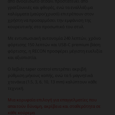
από ανοξείδωτο ατσάλι προστατεύει από
γρατζουνιές και φθορές, ενώ τα εναλλάξιμα
καλύμματα (μαύρο/χρυσό) επιτρέπουν στον
χρήστη να προσαρμόσει την εμφάνιση της
κουρευτικής στο προσωπικό του στυλ.
Με εντυπωσιακή αυτονομία 240 λεπτών, χρόνο
φόρτισης 150 λεπτών και USB-C premium βάση
φόρτισης, η RECON προσφέρει μέγιστη ευελιξία
και αξιοπιστία.
Ο λεβιές taper control επιτρέπει ακριβή
ρύθμιση μήκους κοπής, ενώ τα 5 μαγνητικά
χτενάκια (1.5, 3, 6, 10, 13 mm) καλύπτουν κάθε
τεχνική.
Μια κορυφαία επιλογή για επαγγελματίες που
απαιτούν δύναμη, ακρίβεια και σταθερότητα σε
κάθε κούρεμα.