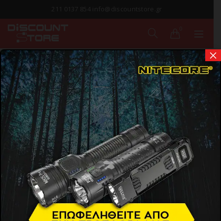
211 0137 854 info@discountstore.gr
0
×