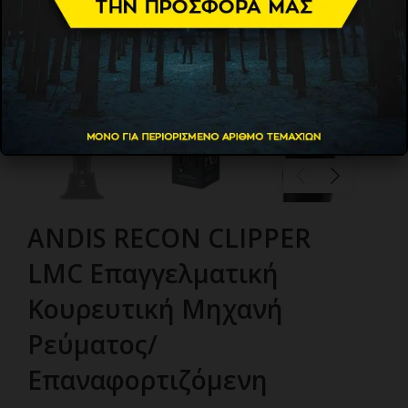
ANDIS RECON CLIPPER
LMC Επαγγελματική
Κουρευτική Μηχανή
Ρεύματος/
Επαναφορτιζόμενη