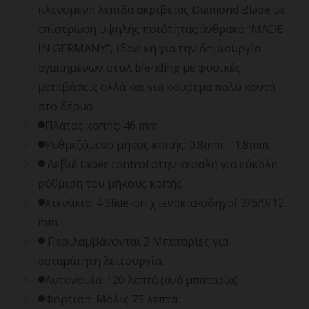
πλενόμενη λεπίδα ακριβείας Diamond Blade με
επίστρωση υψηλής ποιότητας άνθρακα “MADE
IN GERMANY”, ιδανική για την δημιουργία
αγαπημένων στυλ blending με φυσικές
μεταβάσεις αλλά και για κούρεμα πολύ κοντά
στο δέρμα.
Πλάτος κοπής: 46 mm.
Ρυθμιζόμενο μήκος κοπής: 0.8mm – 1.8mm.
Λεβιέ taper control στην κεφαλή για εύκολη
ρύθμιση του μήκους κοπής.
Χτενάκια: 4 Slide-on χτενάκια-οδηγοί 3/6/9/12
mm.
Περιλαμβάνονται 2 Μπαταρίες για
ασταμάτητη λειτουργία.
Αυτονομία: 120 λεπτά (ανά μπαταρία).
Φόρτιση: Μόλις 75 λεπτά.