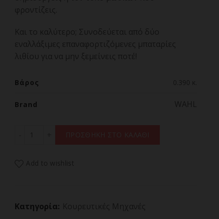
φροντίζεις.
Και το καλύτερο; Συνοδεύεται από δύο
εναλλάξιμες επαναφορτιζόμενες μπαταρίες
λιθίου για να μην ξεμείνεις ποτέ!
Βάρος
0.390 κ.
WAHL
Brand
WAHL PREMIUM GENIO LITHIUM Επαγγελματική Κουρευτ
ΠΡΟΣΘΗΚΗ ΣΤΟ ΚΑΛΑΘΙ
Add to wishlist
Κατηγορία:
Κουρευτικές Μηχανές