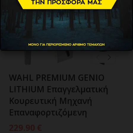
WAHL PREMIUM GENIO
LITHIUM Επαγγελματική
Κουρευτική Μηχανή
Επαναφορτιζόμενη
229.90
€