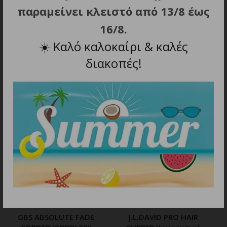
4.8 cm.
παραμείνει κλειστό από 13/8 έως
16/8.
☀️
Καλό καλοκαίρι & καλές
διακοπές!
ΜΠΟΡΕΙ ΕΠΙΣΗΣ ΝΑ ΣΑΣ
ΑΡΕΣΕΙ…
ΠΡΟΣΘΗΚΗ ΣΤΟ ΚΑΛΑΘΙ
ΠΡΟΣΘΗΚΗ ΣΤΟ ΚΑΛΑΘΙ
GBS ABSOLUTE FADE
J.L.DAVID PRO HAIR