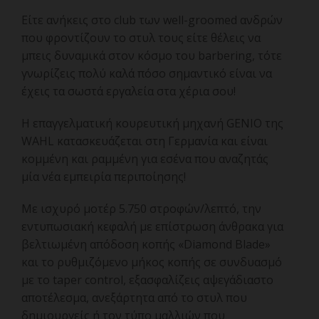
Είτε ανήκεις στο club των well-groomed ανδρών
που φροντίζουν το στυλ τους είτε θέλεις να
μπεις δυναμικά στον κόσμο του barbering, τότε
γνωρίζεις πολύ καλά πόσο σημαντικό είναι να
έχεις τα σωστά εργαλεία στα χέρια σου!
Η επαγγελματική κουρευτική μηχανή GENIO της
WAHL κατασκευάζεται στη Γερμανία και είναι
κομμένη και ραμμένη για εσένα που αναζητάς
μία νέα εμπειρία περιποίησης!
Με ισχυρό μοτέρ 5.750 στροφών/λεπτό, την
εντυπωσιακή κεφαλή με επίστρωση άνθρακα για
βελτιωμένη απόδοση κοπής «Diamond Blade»
και το ρυθμιζόμενο μήκος κοπής σε συνδυασμό
με το taper control, εξασφαλίζεις αψεγάδιαστο
αποτέλεσμα, ανεξάρτητα από το στυλ που
δημιουργείς ή τον τύπο μαλλιών που