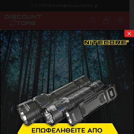
211 0137 854 info@discountstore.gr
0
×