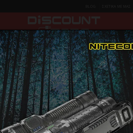
BLOG
ΣΧΕΤΙΚΑ ΜΕ ΜΑΣ
ΚΑ
SMARTPHONES & TABLETS
ΦΑΚΟΙ
ΟΙΚΙΑ
ΦΡΟΝΤΙΔΑ
ουρευτικές Μηχανές
ANDIS ENVY II Επαγγελματική Κουρευτική Μηχανή
ANDIS ENVY
Κουρευτικ