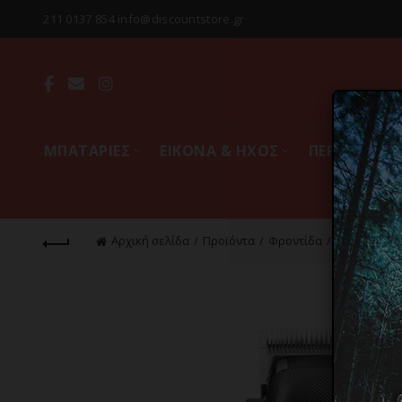
211 0137 854 info@discountstore.gr
MΠΑΤΑΡΙΕΣ
ΕΙΚΟΝΑ & ΗΧΟΣ
ΠΕΡΙΦΕΡΕΙΑ
Αρχική σελίδα
Προϊόντα
Φροντίδα
Μαλλιά
Κ