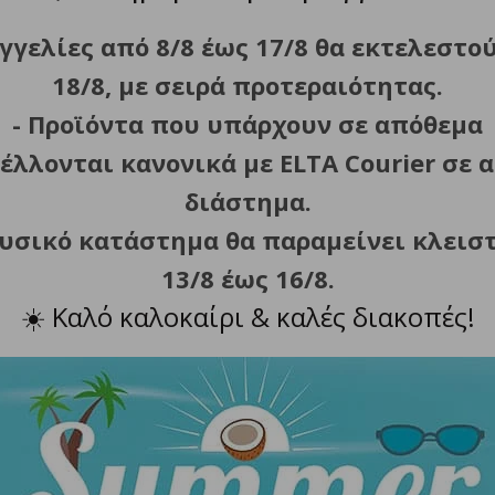
γγελίες από 8/8 έως 17/8 θα εκτελεστο
, 22, 25 mm).
18/8, με σειρά προτεραιότητας.
γή του μήκους κοπής.
για πολύωρη χρήση.
- Προϊόντα που υπάρχουν σε απόθεμα
 από αριστερόχειρες.
έλλονται κανονικά με ELTA Courier σε α
διάστημα.
φυσικό κατάστημα θα παραμείνει κλεισ
σης.
13/8 έως 16/8.
☀️
Καλό καλοκαίρι & καλές διακοπές!
ύ, λάδι λίπανσης των λεπίδων, κάλυμμα λεπίδας, επιπλέον
τοί με Αυστραλία, Ευρώπη, Ηνωμένο Βασίλειο, Ηνωμένες Π
ανσης στις λεπίδες, σύμφωνα με τις οδηγίες χρήσης, για 