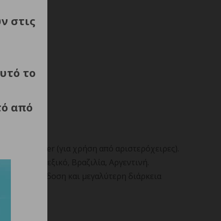
ύν στις
υτό το
τό από
 λεβιές taper (για χρήση από αριστερόχειρες).
ολιτείες/Μεξικό, Βραζιλία, Αργεντινή.
βέλτιστη απόδοση και μεγαλύτερη διάρκεια