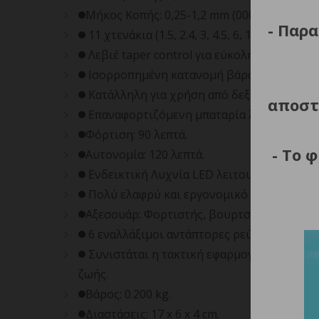
Μήκος Κοπής: 0,25-1,2 mm (0000-0A).
- Παρα
11 χτενάκια (1.5, 2.4, 3, 4.5, 6, 10, 13, 16, 19
Λεβιέ taper control για εύκολη προσαρμο
Ισορροπημένη κατανομή βάρους ιδανική 
Κατάλληλη για χρήση από δεξιόχειρες και
αποστ
Επαναφορτιζόμενη μπαταρία λιθίου.
Φόρτιση: 90 λεπτά.
- Το 
Αυτονομία: 120 λεπτά.
Ενδεικτική Λυχνία LED λειτουργίας/φόρτι
Πολύ ελαφρύ και εργονομικό σχέδιο.
Αξεσουάρ: Φορτιστής, βουρτσάκι καθαρισμο
6 εναλλάξιμοι αντάπτορες ρεύματος συμβα
Συνιστάται η τακτική εφαρμογή λαδιού λίπ
ζωής.
Βάρος: 0.200 kg.
Διαστάσεις: 17 x 6 x 4 cm.