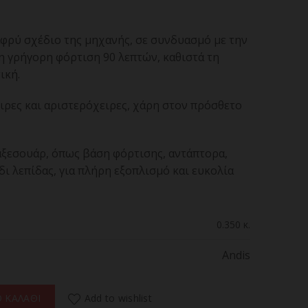
αφρύ σχέδιο της μηχανής, σε συνδυασμό με την
η γρήγορη φόρτιση 90 λεπτών, καθιστά τη
ική.
ειρες και αριστερόχειρες, χάρη στον πρόσθετο
ξεσουάρ, όπως βάση φόρτισης, αντάπτορα,
ι λεπίδας, για πλήρη εξοπλισμό και ευκολία
0.350 κ.
Andis
τική Κουρευτική Μηχανή Ρεύματος/Επαναφορτιζόμενη PHAZE BLAD
Add to wishlist
 ΚΑΛΑΘΙ