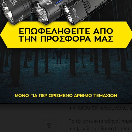
Ρεύματος/
PHAZE BLA
149.90
€
Η επαγγελματική κουρευτικ
απόδοση και πρακτικότητα κ
Διαθέτει ρυθμιζόμενη λεπίδ
κοπτικό και 22 δόντια, προ
tapers και fades.
Με πλάτος κοπής 4,5 cm και
mm (0000-0A), εξασφαλίζει 
Τα έξι χτενάκια οδηγοί παρ
mm), ενώ η ρύθμιση taper 