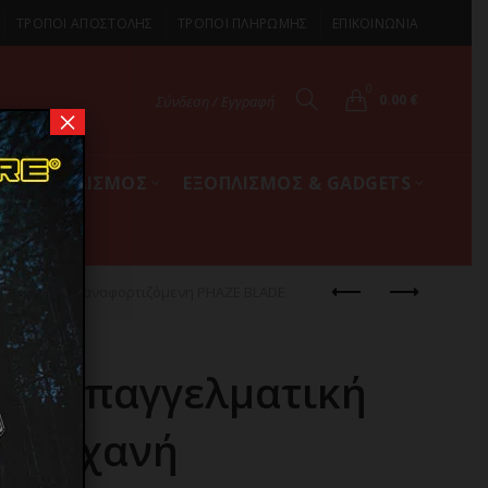
ΤΡΟΠΟΙ ΑΠΟΣΤΟΛΗΣ
ΤΡΟΠΟΙ ΠΛΗΡΩΜΗΣ
ΕΠΙΚΟΙΝΩΝΙΑ
0
0.00
€
Σύνδεση / Εγγραφή
×
ΚΟΣ ΕΞΟΠΛΙΣΜΟΣ
ΕΞΟΠΛΙΣΜΟΣ & GADGETS
 Ρεύματος/Επαναφορτιζόμενη PHAZE BLADE
 II Επαγγελματική
ή Μηχανή