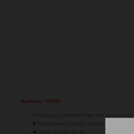
Κωδικός
:
102473
Ρυθμιζόμενη λεπίδα Phaze από ανοξείδωτο ατ
Περιστροφικό μοτέρ υψηλής ισχύος 6500
Πλάτος Κοπής: 4,5 cm.