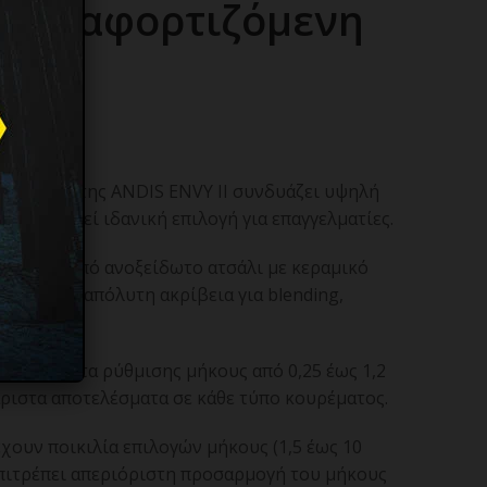
Επαναφορτιζόμενη
DE
ή μηχανή της ANDIS ENVY II συνδυάζει υψηλή
αι αποτελεί ιδανική επιλογή για επαγγελματίες.
α Phaze από ανοξείδωτο ατσάλι με κεραμικό
σφέροντας απόλυτη ακρίβεια για blending,
 δυνατότητα ρύθμισης μήκους από 0,25 έως 1,2
άριστα αποτελέσματα σε κάθε τύπο κουρέματος.
έχουν ποικιλία επιλογών μήκους (1,5 έως 10
επιτρέπει απεριόριστη προσαρμογή του μήκους