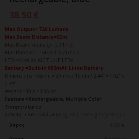
38.50
€
Max Output=
720 Lumens
Max Beam Distance=
92m
Max Beam Intensity=
2,117 cd
Max Runtime=
160 h 0 m / 6.66 d
LED
=
NiteLab MCT UHE LEDs
Battery
=
Built-in 650mAh Li-ion Battery
Dimensions
=
62mm x 26mm x 15mm / 2.44″ x 1.02″ x
0.59″
Weight
=
30 g / 1.06 oz
Feature
=
Rechargeable, Multiple Color
Temperatures
Activity
=
Outdoor/Camping, EDC, Emergency Escape
Βάρος
0.090 κ.
Nitecore
Brand