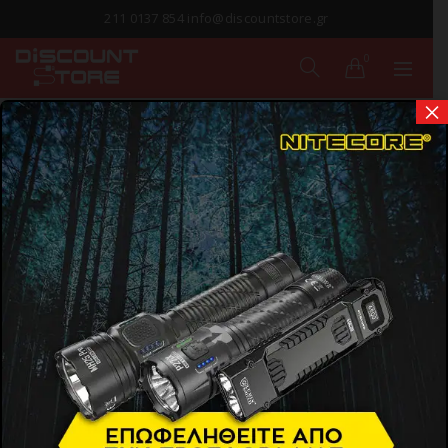
211 0137 854 info@discountstore.gr
0
×