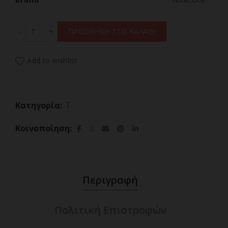
ΦΑΚΟΣ LED NITECORE TIP3, Μπρελοκ, Rechargeable, Bl
ΠΡΟΣΘΗΚΗ ΣΤΟ ΚΑΛΑΘΙ
Add to wishlist
Κατηγορία:
T
Κοινοποίηση
Περιγραφή
Πολιτική Επιστροφών