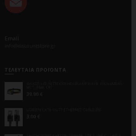
Email
info@discountstore.gr
ΤΕΛΕΥΤΑΙΑ ΠΡΟΪΟΝΤΑ
ΦΑΚΟΣ LED NITECORE HEADLAMP HA19, 600 LUMENS
MCT, RGB, CRI
39.90
€
UGREEN CAT6 F/UTP ETHERNET CABLE 2M
3.00
€
ΑΝΑΓΝΩΣΤΗΣ ΚΑΡΤΩΝ UGREEN 2 ΣΕ 1 USB-C / USB-A