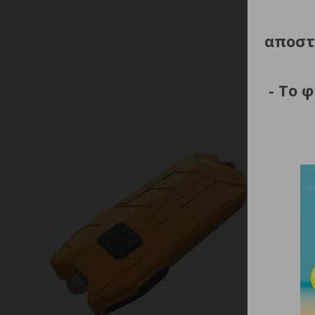
Εγγύ
αποστ
- Το 
ΦΑΚΟΣ L