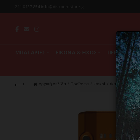
211 0137 854 info@discountstore.gr
MΠΑΤΑΡΙΕΣ
ΕΙΚΟΝΑ & ΗΧΟΣ
ΠΕΡΙΦΕΡΕΙΑ
Αρχική σελίδα
Προϊόντα
Φακοί
Φακοί LED Χειρ