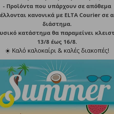
ηση, μήνες
- Προϊόντα που υπάρχουν σε απόθεμα
έλλονται κανονικά με ELTA Courier σε α
διάστημα.
φυσικό κατάστημα θα παραμείνει κλεισ
ΣΧΕΤΙΚΑ ΠΡΟΪΟΝΤΑ
13/8 έως 16/8.
☀️
Καλό καλοκαίρι & καλές διακοπές!
ED NITECORE TUBE, Green,
ΠΡΟΣΘΗΚΗ ΣΤΟ ΚΑΛΑΘΙ
V2.0, 55lumens
12.50
€