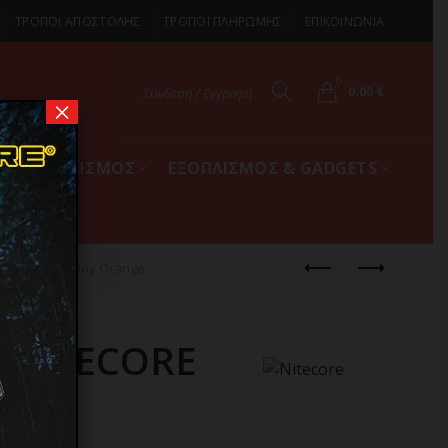
ΤΡΟΠΟΙ ΑΠΟΣΤΟΛΗΣ
ΤΡΟΠΟΙ ΠΛΗΡΩΜΗΣ
ΕΠΙΚΟΙΝΩΝΙΑ
0
0.00
€
Σύνδεση / Εγγραφή
×
ΚΟΣ ΕΞΟΠΛΙΣΜΟΣ
ΕΞΟΠΛΙΣΜΟΣ & GADGETS
argeable, Alloy Orange
 NITECORE
λοκ,