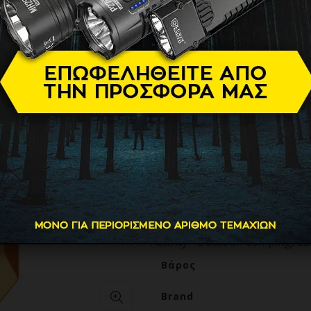
Rechargeabl
38.50
€
Max Output=
720 Lumens
Max Beam Distance=
92m
Max Beam Intensity=
2,117 cd
Max Runtime=
160 h 0 m / 6.66
LED
=
NiteLab MCT UHE LEDs
Battery
=
Built-in 650mAh Li-
Dimensions
=
62mm x 26mm x 15
Weight
=
30 g / 1.06 oz
Feature
=
Rechargeable, Mul
Activity
=
Outdoor/Camping, ED
Βάρος
Brand