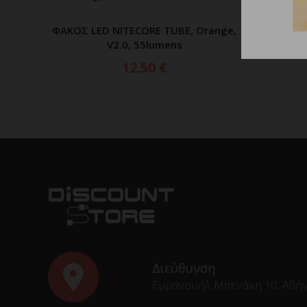
ΦΑΚΟΣ LED NITECORE TUBE, Orange,
ΠΡΟΣΘΗΚΗ ΣΤΟ ΚΑΛΑΘΙ
V2.0, 55lumens
12.50
€
Διεύθυνση
Εμμανουήλ Μπενάκη 10, Αθή