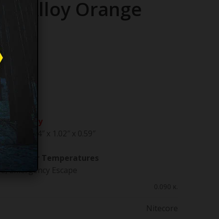
e, Alloy Orange
 d
ion Battery
mm / 2.44″ x 1.02″ x 0.59″
tiple Color Temperatures
C, Emergency Escape
0.090 κ.
Nitecore