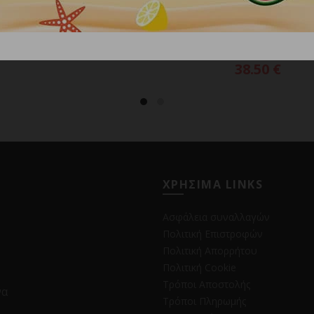
ΦΑΚΟΣ LED NITECORE TIP3, Μ
ΠΡΟΣΘΗΚΗ ΣΤΟ ΚΑΛ
Rechargeable, Blue
38.50
€
ΧΡΗΣΙΜΑ LINKS
Ασφάλεια συναλλαγών
Πολιτική Επιστροφών
Πολιτική Απορρήτου
Πολιτική Cookie
Τρόποι Αποστολής
να
Τρόποι Πληρωμής