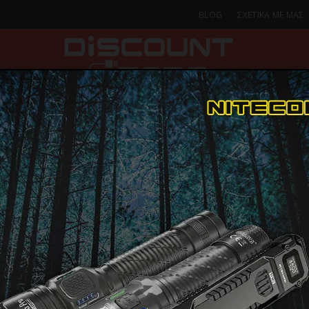
BLOG
ΣΧΕΤΙΚΑ ΜΕ ΜΑΣ
ΚΑ
SMARTPHONES & TABLETS
ΦΑΚΟΙ
ΟΙΚΙΑ
ΦΡΟΝΤΙΔΑ
ός
Σειρές Φακών Χειρός
T
ΦΑΚΟΣ LED NITECORE TIP3, Μπρελοκ, Rech
ΦΑΚΟΣ LED
TIP3, Μπρε