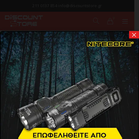
211 0137 854 info@discountstore.gr
0
×