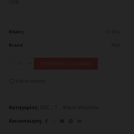
USB.
Βάρος
0.120 κ.
Xtar
Brand
Φακός Xtar EDC LIGHT MINI T1 ποσότητα
ΠΡΟΣΘΗΚΗ ΣΤΟ ΚΑΛΑΘΙ
Add to wishlist
Κατηγορίες:
EDC
,
T
,
Φακοί Μπρελόκ
Κοινοποίηση