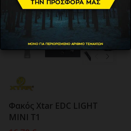
Φακός Xtar EDC LIGHT
MINI T1