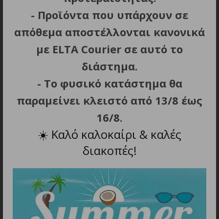
9V/3A, 12V/2.5A, 15V/2A, 20V/1.5A USB-C + USB-A: 5V
- Προϊόντα που υπάρχουν σε
/ 3A (15W)
απόθεμα αποστέλλονται κανονικά
με ELTA Courier σε αυτό το
διάστημα.
ΣΧΕΤΙΚΑ ΠΡΟΪΟΝΤΑ
- Το φυσικό κατάστημα θα
παραμείνει κλειστό από 13/8 έως
16/8.
☀️
Καλό καλοκαίρι & καλές
διακοπές!
ΠΡΟΣΘΗΚΗ ΣΤΟ ΚΑΛΑΘΙ
ΠΡΟΣΘΗΚΗ ΣΤΟ ΚΑΛΑΘΙ
Φορτιστής τοίχου
Dudao A27S 25W GaN
Dudao A27STEU 25W GaN
USB-A Charger