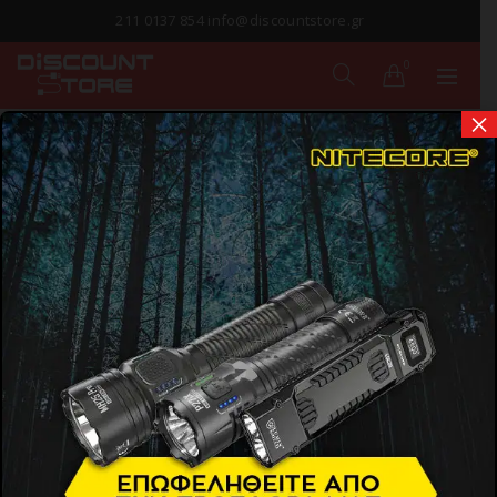
211 0137 854 info@discountstore.gr
0
×
ΕΞΑΝΤΛΗΘΗΚΕ