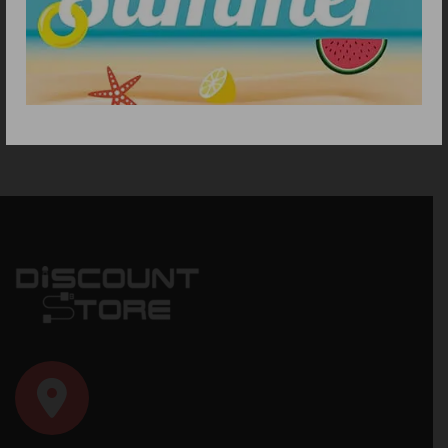
USB-A με καλώδιο USB-A
4.90
€
– USB-C
6.80
€