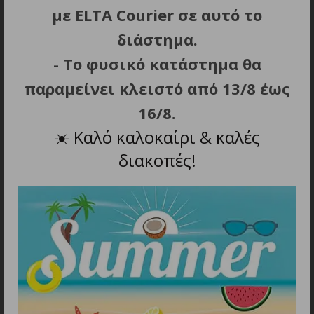
με ELTA Courier σε αυτό το
ΣΧΕΤΙΚΑ ΠΡΟΪΟΝΤΑ
διάστημα.
- Το φυσικό κατάστημα θα
παραμείνει κλειστό από 13/8 έως
NEW
16/8.
☀️
Καλό καλοκαίρι & καλές
διακοπές!
ΠΡΟΣΘΗΚΗ ΣΤΟ ΚΑΛΑΘΙ
ΠΡΟΣΘΗΚΗ ΣΤΟ ΚΑΛΑΘΙ
ΦΑΚΟΣ LED NITECORE
ΦΑΚΟΣ LED NITECORE
PRECISE P23i, Tactical,
PRECISE P30 NEW + 2150R
Strobe Ready, 3000lm
USB-C
125.90
€
99.90
€