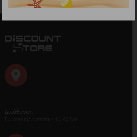
Διεύθυνση
Εμμανουήλ Μπενάκη 10, Αθήνα