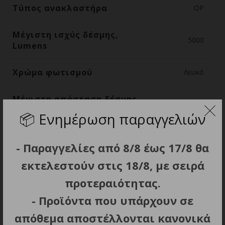
Τύπος ανακλαστήρα
OP
Μέγιστη ισχύς δέσμης,
5000
Lumens
Χρώμα φωτισμού
Λευκό
Μέγιστη απόσταση δέσμης,
430
m
📦
Ενημέρωση παραγγελιών
Μέγιστη ένταση δέσμης,
46320
- Παραγγελίες από 8/8 έως 17/8 θα
Κεριά
εκτελεστούν στις 18/8, με σειρά
Μέγιστη διάρκεια
100 / 4.17
προτεραιότητας.
λειτουργίας (Ώρες / Ημέρες)
- Προϊόντα που υπάρχουν σε
απόθεμα αποστέλλονται κανονικά