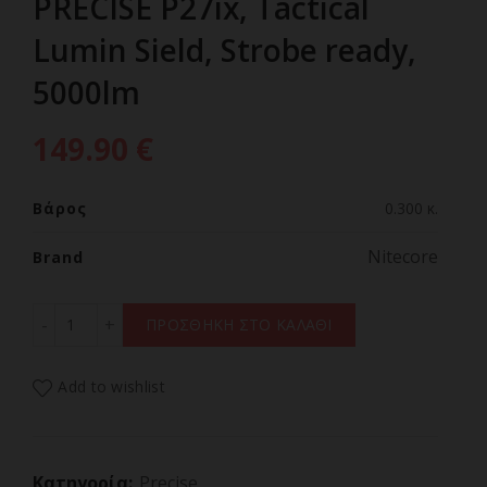
PRECISE P27ix, Tactical
Lumin Sield, Strobe ready,
5000lm
149.90
€
Βάρος
0.300 κ.
Nitecore
Brand
ΦΑΚΟΣ LED NITECORE PRECISE P27ix, Tactical Lumin Siel
ΠΡΟΣΘΗΚΗ ΣΤΟ ΚΑΛΑΘΙ
Add to wishlist
Κατηγορία:
Precise