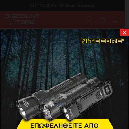
211 0137 854 info@discountstore.gr
0
×