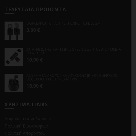
ΤΕΛΕΥΤΑΙΑ ΠΡΟΪΟΝΤΑ
UGREEN CAT6 F/UTP ETHERNET CABLE 2M
3.00
€
ΑΝΑΓΝΩΣΤΗΣ ΚΑΡΤΩΝ UGREEN 2 ΣΕ 1 USB-C / USB-A
SD 4.0 UHS-II
10.90
€
ΑΣΥΡΜΑΤΑ ΑΚΟΥΣΤΙΚΑ JOYROOM JR-FB1 FUNPODS
BLUETOOTH 6.0 IN-EAR TWS
18.90
€
ΧΡΗΣΙΜΑ LINKS
Ασφάλεια συναλλαγών
Πολιτική Επιστροφών
Πολιτική Απορρήτου