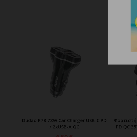
Dudao R78 78W Car Charger USB-C PD
Φορτιστή
ΠΡΟΣΘΗΚΗ ΣΤΟ ΚΑΛΑΘΙ
/ 2xUSB-A QC
PD QC 35
6.50
€