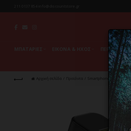
211 0137 854 info@discountstore.gr
MΠΑΤΑΡΙΕΣ
ΕΙΚΟΝΑ & ΗΧΟΣ
ΠΕΡΙΦΕΡΕΙΑ
Αρχική σελίδα
Προϊόντα
Smartphones & Tablets