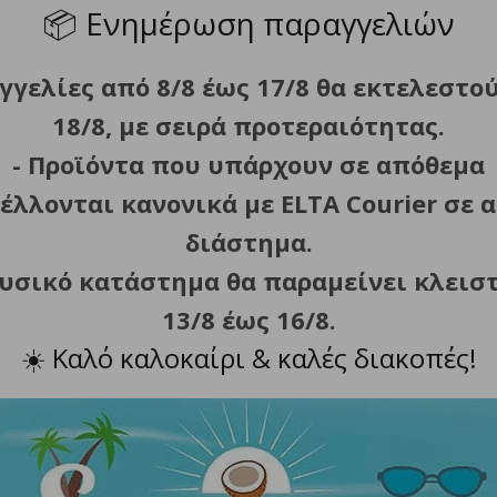
📦
Ενημέρωση παραγγελιών
γγελίες από 8/8 έως 17/8 θα εκτελεστο
Περιγραφή
Πολιτική Επιστροφών
18/8, με σειρά προτεραιότητας.
- Προϊόντα που υπάρχουν σε απόθεμα
μπαγής και μοντέρνα λύση για την καθημερινή φόρτιση κ
έλλονται κανονικά με ELTA Courier σε α
διάστημα.
ταθερή φόρτιση διατηρώντας παράλληλα ένα συμπαγές απο
φυσικό κατάστημα θα παραμείνει κλεισ
 την άνεση, ενώ το παρεχόμενο καλώδιο USB-A σε USB-C 1 
13/8 έως 16/8.
☀️
Καλό καλοκαίρι & καλές διακοπές!
ασφαλή φόρτιση.
αφείο και τα ταξίδια.