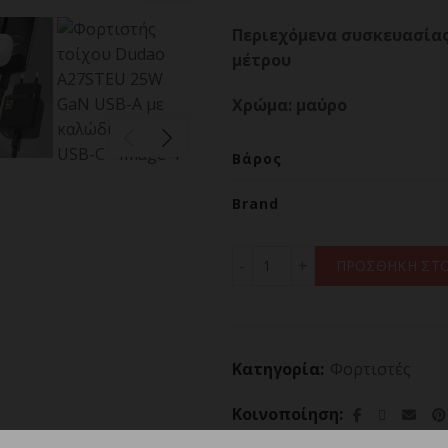
Περιεχόμενα συσκευασίας:
μέτρου
Χρώμα: μαύρο
Βάρος
Brand
Φορτιστής τοίχου Dudao 
ΠΡΟΣΘΗΚΗ ΣΤΟ
Κατηγορία:
Φορτιστές
Κοινοποίηση