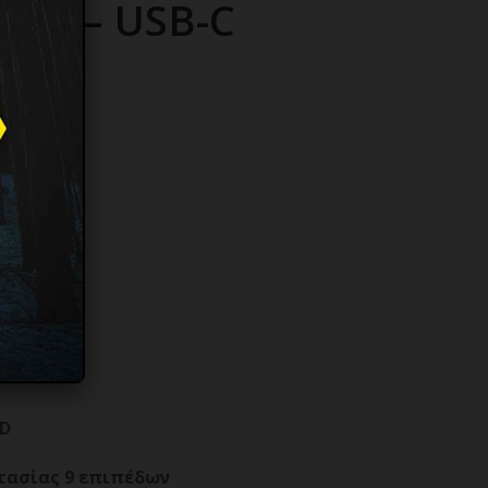
B-A – USB-C
υ GaN
PD
τασίας 9 επιπέδων