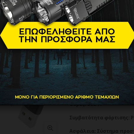
καλώδιο US
6.80
€
Προδιαγραφές:
Μάρκα: Dudao
Μοντέλο: Dudao A27STEU
Τύπος: Φορτιστής δικτύο
Μέγιστη ισχύς: 25 W
Θύρες: USB-A
Συμβατότητα φόρτισης: 
Ασφάλεια: Σύστημα προσ