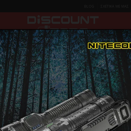
BLOG
ΣΧΕΤΙΚΑ ΜΕ ΜΑΣ
ΚΑ
SMARTPHONES & TABLETS
ΦΑΚΟΙ
ΟΙΚΙΑ
ΦΡΟΝΤΙΔΑ
Φορτιστές
Φορτιστής τοίχου Dudao A27STEU 25W GaN USB-A με καλώ
Φορτιστής 
A27STEU 25