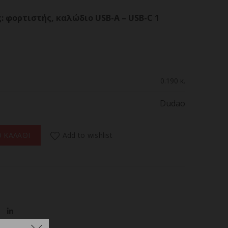
 φορτιστής, καλώδιο USB-A – USB-C 1
0.190 κ.
Dudao
A27STEU 25W GaN USB-A με καλώδιο USB-A - USB-C ποσότητα
Add to wishlist
 ΚΑΛΑΘΙ