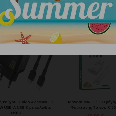
ΣΧΕΤΙΚΑ ΠΡΟΪΟΝΤΑ
ς τοίχου Dudao A27MaxCEU
Moxom MX-HC139 Γρήγο
ΠΡΟΣΘΗΚΗ ΣΤΟ ΚΑΛΑΘΙ
ΠΡΟΣΘΗΚΗ ΣΤΟ ΚΑΛ
W USB-A USB-C με καλώδιο
Φορτιστής Τύπου-C 2
USB-C
10.90
€