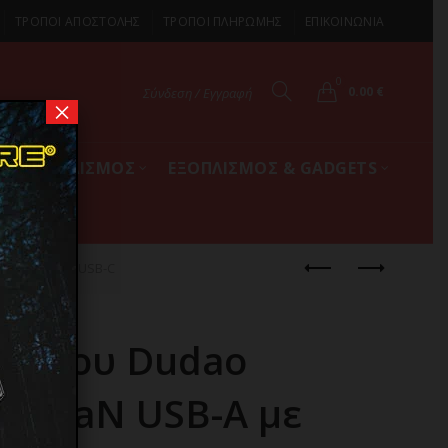
ΤΡΟΠΟΙ ΑΠΟΣΤΟΛΗΣ
ΤΡΟΠΟΙ ΠΛΗΡΩΜΗΣ
ΕΠΙΚΟΙΝΩΝΙΑ
0
0.00
€
Σύνδεση / Εγγραφή
×
ΚΟΣ ΕΞΟΠΛΙΣΜΟΣ
ΕΞΟΠΛΙΣΜΟΣ & GADGETS
διο USB-A – USB-C
τοίχου Dudao
W GaN USB-A με