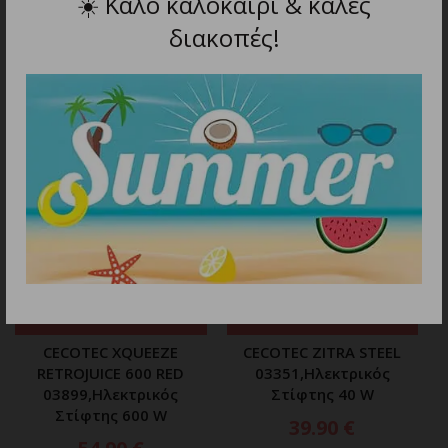
☀️
Καλό καλοκαίρι & καλές
διακοπές!
ΣΧΕΤΙΚΑ ΠΡΟΪΟΝΤΑ
ΠΡΟΣΘΗΚΗ ΣΤΟ ΚΑΛΑΘΙ
ΠΡΟΣΘΗΚΗ ΣΤΟ ΚΑΛΑΘΙ
CECOTEC XQUEEZE
CECOTEC ZITRA STEEL
RETROJUICE 600 RED
03351,Ηλεκτρικός
03899,Ηλεκτρικός
Στίφτης 40 W
Στίφτης 600 W
39.90
€