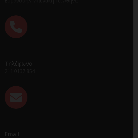
Εμμανουήλ Μπενάκη 10, Αθήνα
Τηλέφωνο
211 0137 854
Email