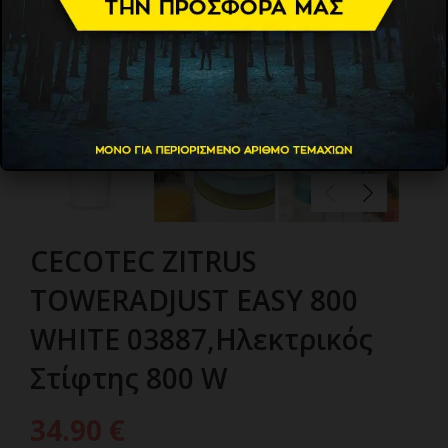
CECOTEC ZITRUS
TOWERADJUST EASY 800
WHITE 03887,Ηλεκτρικός
Στίφτης 800 W
34.90
€