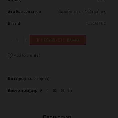
Παράδοση σε 1-2 ημέρες
Διαθεσιμότητα
CECOTEC
Brand
CECOTEC ZITRUS TOWERADJUST EASY 800 WHITE 03887,Η
ΠΡΟΣΘΗΚΗ ΣΤΟ ΚΑΛΑΘΙ
Add to wishlist
Κατηγορία:
Στίφτες
Κοινοποίηση
Περιγραφή