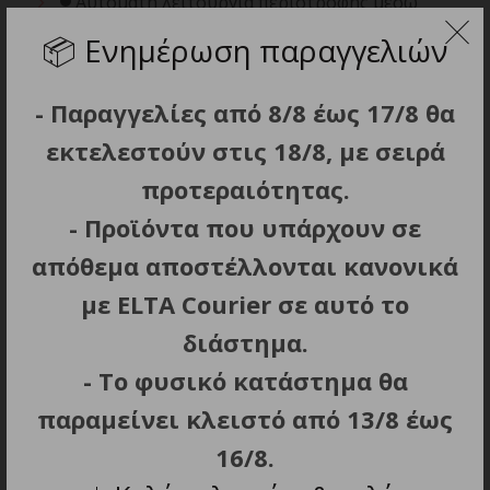
Αυτόματη λειτουργία περιστροφής μέσω
πίεσης του φρούτου επάνω στον κώνο.
📦
Ενημέρωση παραγγελιών
Στόμιο με σύστημα κατά της στάλαξης (anti-
drip).
- Παραγγελίες από 8/8 έως 17/8 θα
Σύστημα συνεχούς εξαγωγής: Εξασφαλίζει
εκτελεστούν στις 18/8, με σειρά
σταθερή ροή χυμού χωρίς διακοπές για
προτεραιότητας.
μεγαλύτερη άνεση.
Κάλυμμα ανθεκτικό στη σκόνη.
- Προϊόντα που υπάρχουν σε
Εξαρτήματα πλενόμενα στο πλυντήριο
απόθεμα αποστέλλονται κανονικά
πιάτων.
με ELTA Courier σε αυτό το
Χωρίς BPA ή άλλα τοξικά.
διάστημα.
Περιλαμβάνονται: 2 αποσπώμενοι κώνοι,
πλαστικό φίλτρο πολτού και κάλυμμα σκόνης.
- Το φυσικό κατάστημα θα
Διαστάσεις προϊόντος (Μ x Π x Υ): 17.5 x 17.5 x
παραμείνει κλειστό από 13/8 έως
38 cm.
16/8.
Βάρος: 1.36 kg.