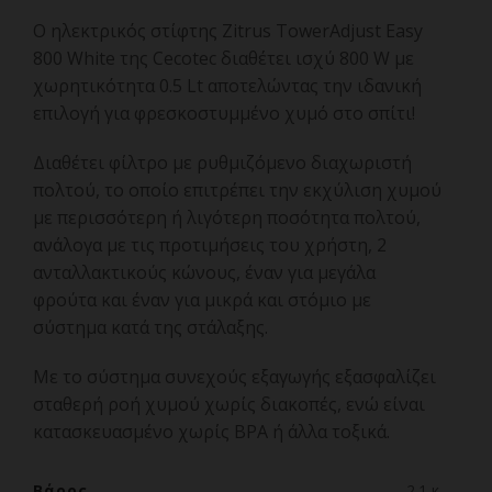
Ο ηλεκτρικός στίφτης Zitrus TowerAdjust Easy
800 White της Cecotec διαθέτει ισχύ 800 W με
χωρητικότητα 0.5 Lt αποτελώντας την ιδανική
επιλογή για φρεσκοστυμμένο χυμό στο σπίτι!
Διαθέτει φίλτρο με ρυθμιζόμενο διαχωριστή
πολτού, το οποίο επιτρέπει την εκχύλιση χυμού
με περισσότερη ή λιγότερη ποσότητα πολτού,
ανάλογα με τις προτιμήσεις του χρήστη, 2
ανταλλακτικούς κώνους, έναν για μεγάλα
φρούτα και έναν για μικρά και στόμιο με
σύστημα κατά της στάλαξης.
Με το σύστημα συνεχούς εξαγωγής εξασφαλίζει
σταθερή ροή χυμού χωρίς διακοπές, ενώ είναι
κατασκευασμένο χωρίς BPA ή άλλα τοξικά.
Βάρος
2.1 κ.