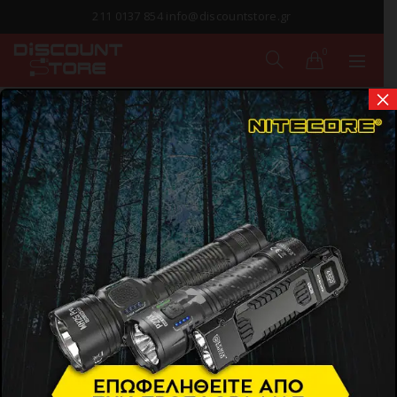
211 0137 854 info@discountstore.gr
0
×
ΠΑΡΑΔΟΣΗ ΣΕ
1-2 ΗΜΕΡΕΣ