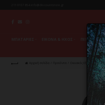
211 0137 854 info@discountstore.gr
MΠΑΤΑΡΙΕΣ
ΕΙΚΟΝΑ & ΗΧΟΣ
ΠΕΡΙΦΕΡΕΙΑ
Αρχική σελίδα
Προϊόντα
Οικιακός Εξοπλισμός