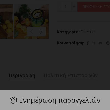
CECOTEC ZITRA STEEL 033
ΠΡΟΣΘΗΚΗ ΣΤΟ
Κατηγορία:
Στίφτες
Κοινοποίηση
Περιγραφή
Πολιτική Επιστροφών
📦
Ενημέρωση παραγγελιών