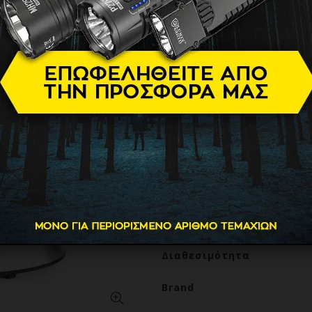
W
39.90
€
Ηλεκτρικός στίφτης 40 W απ
Είναι ιδανικός για την πα
συνταγών που απαιτούν την
χωρητικότητα 1 Lt, 2 ανταλ
κάλυμμα ανθεκτικό στη σκό
περιστροφής του κώνου για
Βάρος
Διαθεσιμότητα
Brand