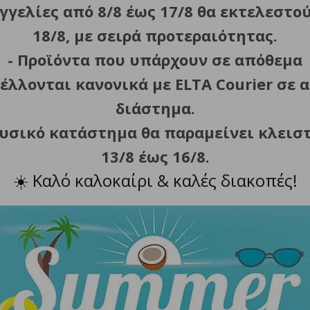
γγελίες από 8/8 έως 17/8 θα εκτελεστο
ιαχωρισμό πολτού – χυμού.
18/8, με σειρά προτεραιότητας.
ύτα (πορτοκάλια, γκρέιπφρουτ) και ένας για μικρότερα (λε
- Προϊόντα που υπάρχουν σε απόθεμα
μέγιστη εξαγωγή χυμού.
έλλονται κανονικά με ELTA Courier σε α
σκησης πίεσης του φρούτου επάνω στον κώνο.
των.
διάστημα.
φυσικό κατάστημα θα παραμείνει κλεισ
13/8 έως 16/8.
ι πλαστικό φίλτρο με σουρωτήρι.
☀️
Καλό καλοκαίρι & καλές διακοπές!
ΣΧΕΤΙΚΑ ΠΡΟΪΟΝΤΑ