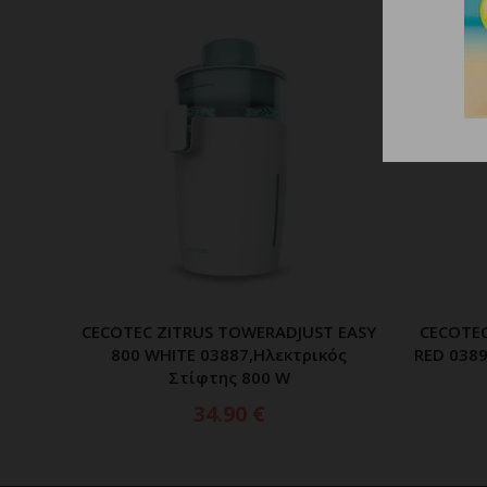
CECOTEC ZITRUS TOWERADJUST EASY
CECOTEC
ΠΡΟΣΘΗΚΗ ΣΤΟ ΚΑΛΑΘΙ
800 WHITE 03887,Ηλεκτρικός
RED 0389
Στίφτης 800 W
34.90
€