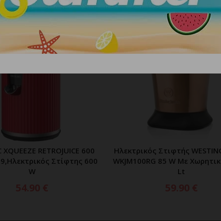
 XQUEEZE RETROJUICE 600
Ηλεκτρικός Στιφτής WESTI
ΠΡΟΣΘΗΚΗ ΣΤΟ ΚΑΛΑΘΙ
ΠΡΟΣΘΗΚΗ ΣΤΟ ΚΑΛ
9,Ηλεκτρικός Στίφτης 600
WKJM100RG 85 W Με Χωρητικ
W
Lt
54.90
€
59.90
€