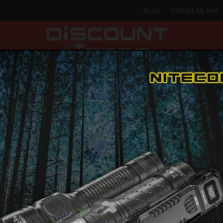
BLOG
ΣΧΕΤΙΚΑ ΜΕ ΜΑΣ
ΚΑ
SMARTPHONES & TABLETS
ΦΑΚΟΙ
ΟΙΚΙΑ
ΦΡΟΝΤΙΔΑ
Ηλεκτρικές Μικροσυσκευές
Στίφτες
CECOTEC ZITRA STEEL 03351,Ηλεκτ
CECOTEC ZI
ΠΑΡΑΔΟΣΗ ΣΕ 1-2 Η
ΜΕΡΕΣ
03351,Ηλεκ