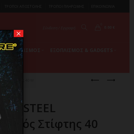
ΤΡΟΠΟΙ ΑΠΟΣΤΟΛΗΣ
ΤΡΟΠΟΙ ΠΛΗΡΩΜΗΣ
ΕΠΙΚΟΙΝΩΝΙΑ
0
0.00
€
Σύνδεση / Εγγραφή
×
ΚΟΣ ΕΞΟΠΛΙΣΜΟΣ
ΕΞΟΠΛΙΣΜΟΣ & GADGETS
ρικός Στίφτης 40 W
TRA STEEL
τρικός Στίφτης 40