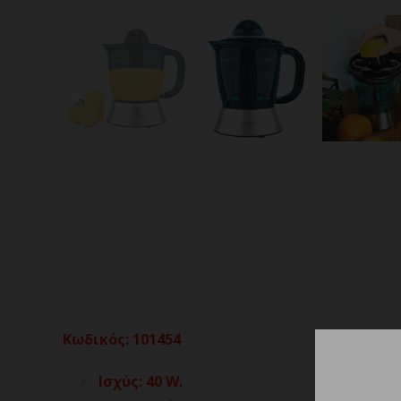
Κωδικός
:
101454
Ισχύς: 40 W.