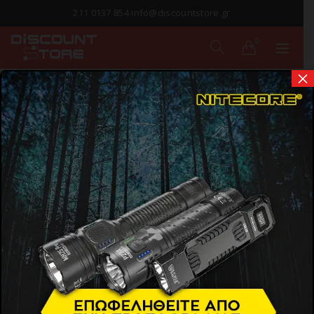
211 0137 854 info@discountstore.gr
0
×