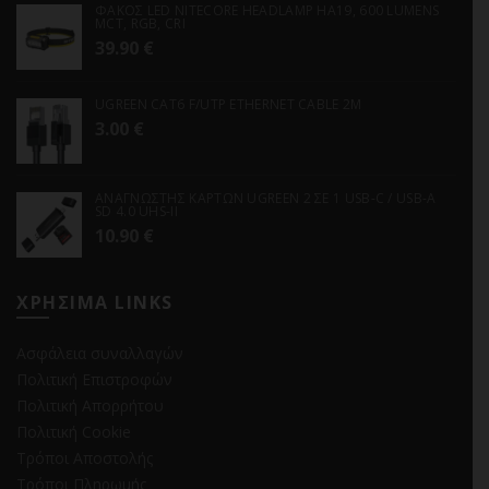
ΦΑΚΟΣ LED NITECORE HEADLAMP HA19, 600 LUMENS
MCT, RGB, CRI
39.90
€
UGREEN CAT6 F/UTP ETHERNET CABLE 2M
3.00
€
ΑΝΑΓΝΩΣΤΗΣ ΚΑΡΤΩΝ UGREEN 2 ΣΕ 1 USB-C / USB-A
SD 4.0 UHS-II
10.90
€
ΧΡΗΣΙΜΑ LINKS
Ασφάλεια συναλλαγών
Πολιτική Επιστροφών
Πολιτική Απορρήτου
Πολιτική Cookie
Τρόποι Αποστολής
Τρόποι Πληρωμής