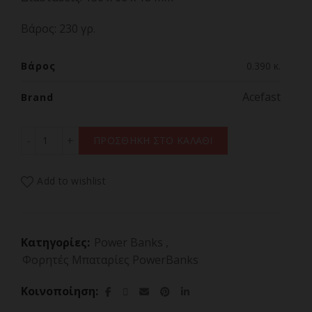
Βάρος:
230 γρ.
Βάρος
0.390 κ.
Acefast
Brand
Acefast powerbank 10000mAh Sparkling Series fast char
ΠΡΟΣΘΗΚΗ ΣΤΟ ΚΑΛΑΘΙ
Add to wishlist
Κατηγορίες:
Power Banks
,
Φορητές Μπαταρίες PowerBanks
Κοινοποίηση