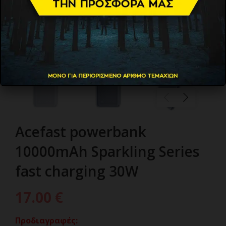
Acefast powerbank
10000mAh Sparkling Series
fast charging 30W
17.00
€
Προδιαγραφές: