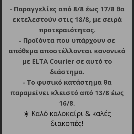
Nintendo Switch κ.λπ.
- Παραγγελίες από 8/8 έως 17/8 θα
Το power bank Acefast διαθέτει ενσωματωμένη
εκτελεστούν στις 18/8, με σειρά
έξυπνη τεχνολογία ελέγχου θερμοκρασίας για
προτεραιότητας.
αυξημένη ασφάλεια.
- Προϊόντα που υπάρχουν σε
Προστατεύει από βραχυκύκλωμα, υπερφόρτιση και
απόθεμα αποστέλλονται κανονικά
υπέρταση.
με ELTA Courier σε αυτό το
Το power bank M1 Sparkling Series συμμορφώνεται
διάστημα.
με τα διεθνή πρότυπα αερομεταφορών, επομένως
- Το φυσικό κατάστημα θα
μπορεί να μεταφερθεί σε αεροσκάφος.
παραμείνει κλειστό από 13/8 έως
16/8.
☀️
Καλό καλοκαίρι & καλές
ΣΧΕΤΙΚΑ ΠΡΟΪΟΝΤΑ
διακοπές!