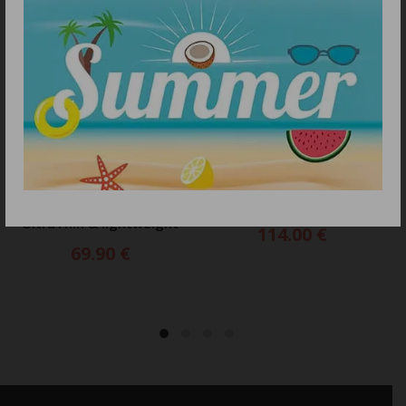
ΠΡΟΣΘΗΚΗ ΣΤΟ ΚΑΛΑΘΙ
ΠΡΟΣΘΗΚΗ ΣΤΟ ΚΑΛΑΘΙ
POWER BANK NITECORE
POWER BANK NITECORE
POCKET 10000 USB-C ,
CARBO 10000 GEN2, Blue
UltraThin & lightweight
114.00
€
69.90
€