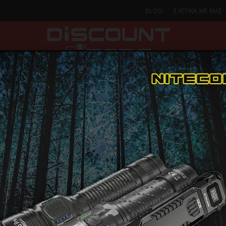
BLOG
ΣΧΕΤΙΚΑ ΜΕ ΜΑΣ
ΚΑ
SMARTPHONES & TABLETS
ΦΑΚΟΙ
ΟΙΚΙΑ
ΦΡΟΝΤΙΔΑ
Tactical & Camping
VHF-PMR
ΠΟΜΠΟΔΕΚΤΗΣ RETEVIS RA89,VHF/UHF, 10
ΠΟΜΠΟΔΕΚΤ
RA89,VHF/U