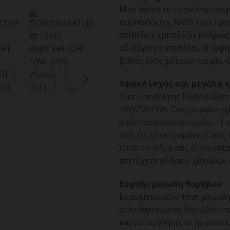
Μην αφήνετε το σκληρό περ
πομποδέκτης RA89 έχει προ
επίπεδο): εμποδίζει πλήρως
αδιάβροχο επιπέδου 8 (υψηλ
βάθος ενός μέτρου για μία 
Υψηλή ισχύς και μεγάλη 
Ο πομποδέκτης RA89 διαθέτε
10W/5W/1W. Όσο μεγαλύτερη 
απόσταση επικοινωνίας. Η 
από τις ηλεκτρομαγνητικές 
Όταν το σήμα σας είναι αστα
επιτύχετε κλήσεις μεγάλων
Ευφυής μείωση θορύβου
Ενσωματωμένο τσιπ μείωσης
φιλτραρίσματος θορύβου πο
και να βοηθήσει στην αποτε