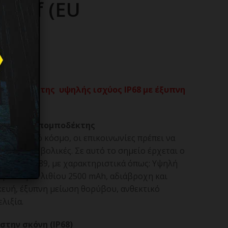
proof (EU
 πομποδέκτης υψηλής ισχύος IP68 με έξυπνη
θεκτικός πομποδέκτης
ιρηματικό κόσμο, οι επικοινωνίες πρέπει να
πιστες και βολικές. Σε αυτό το σημείο έρχεται ο
etevis RA89, με χαρακτηριστικά όπως: Υψηλή
, μπαταρία λιθίου 2500 mAh, αδιάβροχη και
κευή, έξυπνη μείωση θορύβου, ανθεκτικό
λιξία.
στην σκόνη (IP68)