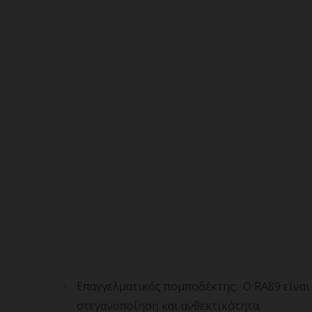
Επαγγελματικός πομποδέκτης: Ο RA89 είναι 
στεγανοποίηση και ανθεκτικότητα.