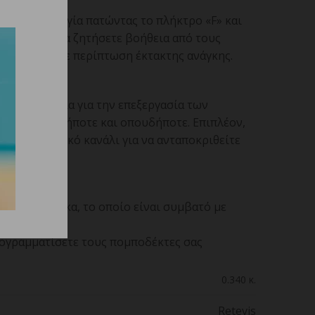
γκης
 τη λειτουργία πατώντας το πλήκτρο «F» και
 σειρά) για να ζητήσετε βοήθεια από τους
κοντά σας σε περίπτωση έκτακτης ανάγκης.
εγάλη ευκολία για την επεξεργασία των
DCS οποτεδήποτε και οπουδήποτε. Επιπλέον,
τε ως κανονικό κανάλι για να ανταποκριθείτε
σμού Chirp
νοιχτού κώδικα, το οποίο είναι συμβατό με
ρογραμματίσετε τους πομποδέκτες σας
0.340 κ.
Retevis