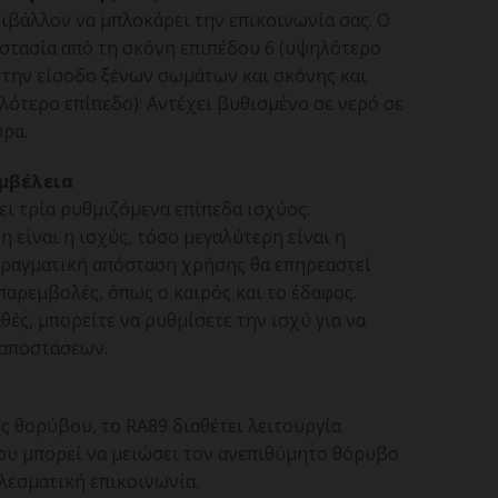
ιβάλλον να μπλοκάρει την επικοινωνία σας. Ο
στασία από τη σκόνη επιπέδου 6 (υψηλότερο
 την είσοδο ξένων σωμάτων και σκόνης και
ότερο επίπεδο): Αντέχει βυθισμένο σε νερό σε
ώρα.
εμβέλεια
ι τρία ρυθμιζόμενα επίπεδα ισχύος:
είναι η ισχύς, τόσο μεγαλύτερη είναι η
πραγματική απόσταση χρήσης θα επηρεαστεί
παρεμβολές, όπως ο καιρός και το έδαφος.
θές, μπορείτε να ρυθμίσετε την ισχύ για να
 αποστάσεων.
 θορύβου, το RA89 διαθέτει λειτουργία
υ μπορεί να μειώσει τον ανεπιθύμητο θόρυβο
λεσματική επικοινωνία.