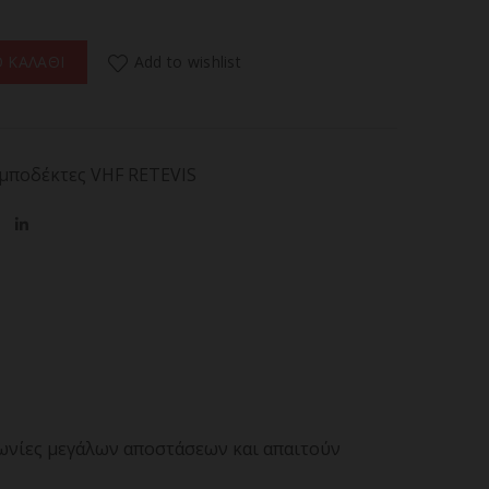
9,VHF/UHF, 10W, IP68 Waterproof (EU Ver.) ποσότητα
Add to wishlist
 ΚΑΛΑΘΙ
μποδέκτες VHF RETEVIS
νωνίες μεγάλων αποστάσεων και απαιτούν