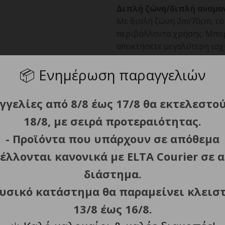
Διπλή ζώνη/διπλή αναμο
Με διπλή ζώνη 2m/70cm, το 
περιβάλλοντα χρήσης. Μπορ
αποκτήσετε μεγαλύτερη ισχ
Μπορείτε να χρησιμοποιήσε
📦
Ενημέρωση παραγγελιών
αποτέλεσμα χρήσης όταν βρ
Ραδιόφωνο FM 65-108MHz
γγελίες από 8/8 έως 17/8 θα εκτελεστο
Με το ραδιόφωνο FM, το RA8
18/8, με σειρά προτεραιότητας.
ελεύθερο χρόνο σας. Επιπλέ
τη λήψη κλήσης ενώ χρησιμ
- Προϊόντα που υπάρχουν σε απόθεμα
έλλονται κανονικά με ELTA Courier σε α
Scramble Encryption
Η λειτουργία scrambler εί
διάστημα.
μέσω της αλλαγής ή της αν
φυσικό κατάστημα θα παραμείνει κλεισ
τη μετάδοση. Εξασφαλίζει τ
να επικοινωνήσετε με τους
13/8 έως 16/8.