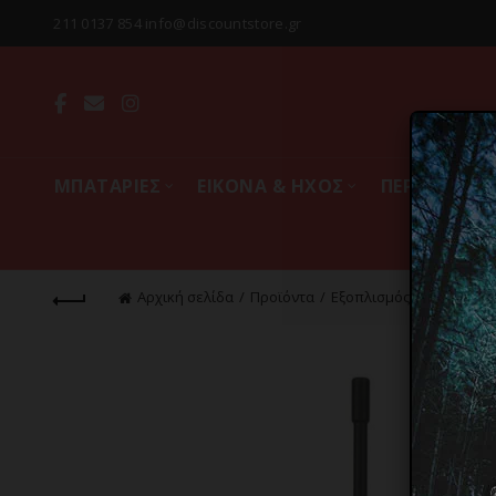
211 0137 854 info@discountstore.gr
MΠΑΤΑΡΙΕΣ
ΕΙΚΟΝΑ & ΗΧΟΣ
ΠΕΡΙΦΕΡΕΙΑ
Αρχική σελίδα
Προϊόντα
Εξοπλισμός & Gadgets