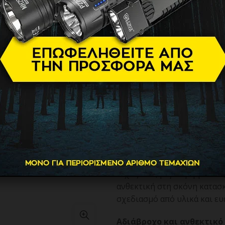
IP68 Water
Ver.)
85.90
€
Retevis RA89 Αδιάβροχος
μείωση θορύβου
Πολυλειτουργικός και αν
Στο σημερινό γρήγορο επιχε
είναι αποτελεσματικές, αξιό
πομποδέκτης επικοινωνίας R
ισχύς 10w, μεγάλη εμβέλεια
ανθεκτική στη σκόνη κατασ
σχεδιασμό από υλικά και ευε
Αδιάβροχο και ανθεκτικό 