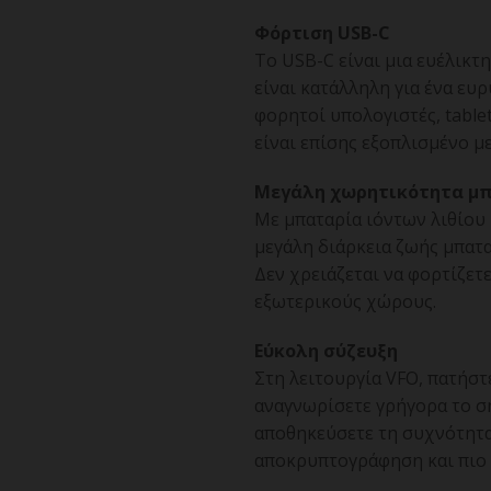
Φόρτιση USB-C
Το USB-C είναι μια ευέλικτ
είναι κατάλληλη για ένα ε
φορητοί υπολογιστές, table
είναι επίσης εξοπλισμένο μ
Μεγάλη χωρητικότητα μ
Με μπαταρία ιόντων λιθίου
μεγάλη διάρκεια ζωής μπατ
Δεν χρειάζεται να φορτίζετ
εξωτερικούς χώρους.
Εύκολη σύζευξη
Στη λειτουργία VFO, πατήστ
αναγνωρίσετε γρήγορα το σή
αποθηκεύσετε τη συχνότητα 
αποκρυπτογράφηση και πιο