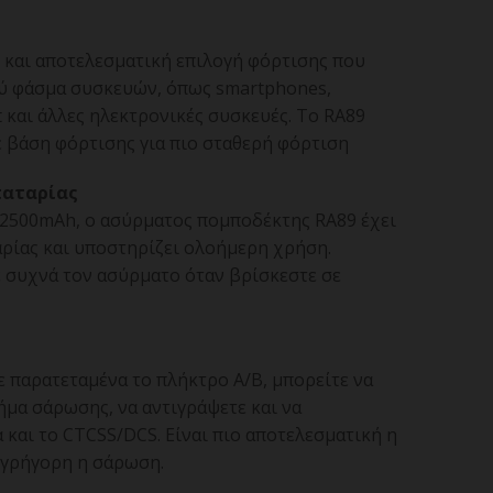
η και αποτελεσματική επιλογή φόρτισης που
υρύ φάσμα συσκευών, όπως smartphones,
t και άλλες ηλεκτρονικές συσκευές. Το RA89
ε βάση φόρτισης για πιο σταθερή φόρτιση
παταρίας
 2500mAh, ο ασύρματος πομποδέκτης RA89 έχει
αρίας και υποστηρίζει ολοήμερη χρήση.
ε συχνά τον ασύρματο όταν βρίσκεστε σε
ε παρατεταμένα το πλήκτρο A/B, μπορείτε να
μα σάρωσης, να αντιγράψετε και να
και το CTCSS/DCS. Είναι πιο αποτελεσματική η
 γρήγορη η σάρωση.