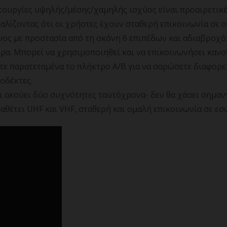
ιτουργίες υψηλής/μέσης/χαμηλής ισχύος είναι προαιρετικέ
αλίζοντας ότι οι χρήστες έχουν σταθερή επικοινωνία σε 
ος με προστασία από τη σκόνη 6 επιπέδων και αδιαβροχότ
ώρα. Μπορεί να χρησιμοποιηθεί και να επικοινωνήσει κανο
στε παρατεταμένα το πλήκτρο A/B για να σαρώσετε διαφορε
οδέκτες.
 ακούει δύο συχνότητες ταυτόχρονα- δεν θα χάσει σημαν
ιαθέτει UHF και VHF, σταθερή και ομαλή επικοινωνία σε ε