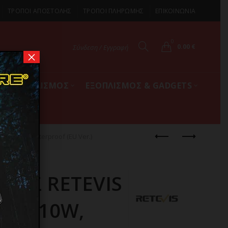
ΤΡΟΠΟΙ ΑΠΟΣΤΟΛΗΣ
ΤΡΟΠΟΙ ΠΛΗΡΩΜΗΣ
ΕΠΙΚΟΙΝΩΝΙΑ
0
0.00
€
Σύνδεση / Εγγραφή
×
ΚΟΣ ΕΞΟΠΛΙΣΜΟΣ
ΕΞΟΠΛΙΣΜΟΣ & GADGETS
W, IP68 Waterproof (EU Ver.)
ΗΣ RETEVIS
HF, 10W,