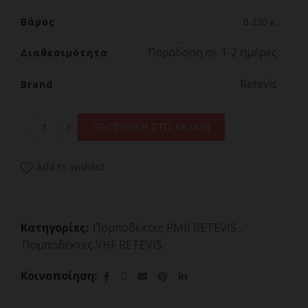
Βάρος
0.220 κ.
Παράδοση σε 1-2 ημέρες
Διαθεσιμότητα
Retevis
Brand
ΠΟΜΠΟΔΕΚΤΗΣ RETEVIS EZTalk 3A Bluetooth Motorcycle
ΠΡΟΣΘΗΚΗ ΣΤΟ ΚΑΛΑΘΙ
Add to wishlist
Κατηγορίες:
Πομποδέκτες PMR RETEVIS
,
Πομποδέκτες VHF RETEVIS
Κοινοποίηση