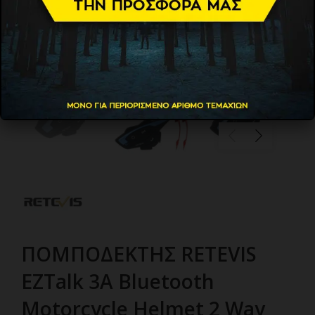
ΠΟΜΠΟΔΕΚΤΗΣ RETEVIS
EZTalk 3A Bluetooth
Motorcycle Helmet 2 Way