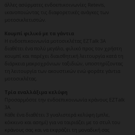
άλλες ασύρματες ενδοεπικοινωνίες Retevis,
ικανοποιώντας τις διαφορετικές ανάγκες των
μοτοσικλετιστών.
Κουμπί φιλικό με τα γάντια
Η ενδοεπικοινωνία μοτοσικλέτας EZTalk 3A
διαθέτει ένα πολύ μεγάλο, φιλικό προς τον χρήστη
κουμπί και παρέχει διαισθητική λειτουργία κατά τη
διάρκεια μακροχρόνιων ταξιδιών, υποστηρίζοντας
τη λειτουργία των ακουστικών ενώ φοράτε γάντια
μοτοσικλέτας.
Τρία εναλλάξιμα κελύφη
Προσαρμόστε την ενδοεπικοινωνία κράνους EZTalk
3A.
Κάθε ένα διαθέτει 3 γυαλιστερά κελύφη (μπλε,
κόκκινο και ασημί) για να ταιριάζει με το στυλ του
κράνους σας και να εκφράζει τη μοναδική σας