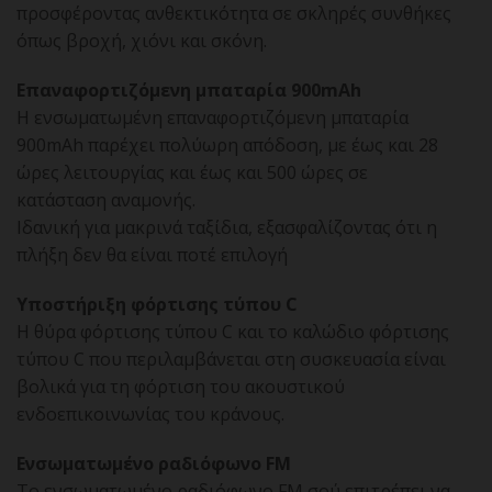
προσφέροντας ανθεκτικότητα σε σκληρές συνθήκες
όπως βροχή, χιόνι και σκόνη.
Επαναφορτιζόμενη μπαταρία 900mAh
Η ενσωματωμένη επαναφορτιζόμενη μπαταρία
900mAh παρέχει πολύωρη απόδοση, με έως και 28
ώρες λειτουργίας και έως και 500 ώρες σε
κατάσταση αναμονής.
Ιδανική για μακρινά ταξίδια, εξασφαλίζοντας ότι η
πλήξη δεν θα είναι ποτέ επιλογή
Υποστήριξη φόρτισης τύπου C
Η θύρα φόρτισης τύπου C και το καλώδιο φόρτισης
τύπου C που περιλαμβάνεται στη συσκευασία είναι
βολικά για τη φόρτιση του ακουστικού
ενδοεπικοινωνίας του κράνους.
Ενσωματωμένο ραδιόφωνο FM
Το ενσωματωμένο ραδιόφωνο FM σού επιτρέπει να