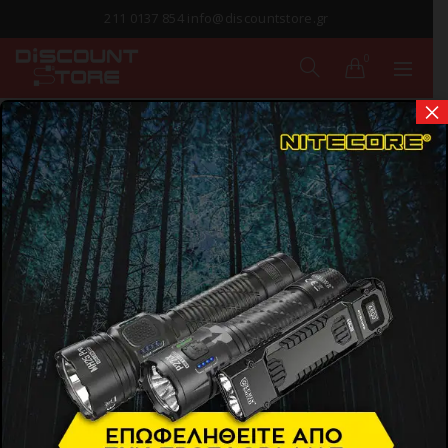
211 0137 854 info@discountstore.gr
0
×
ΠΑΡΑΔΟΣΗ ΣΕ
1-2 ΗΜΕΡΕΣ