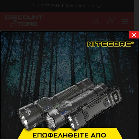
211 0137 854 info@discountstore.gr
0
×
ΠΑΡΑΔΟΣΗ ΣΕ
1-2 ΗΜΕΡΕΣ