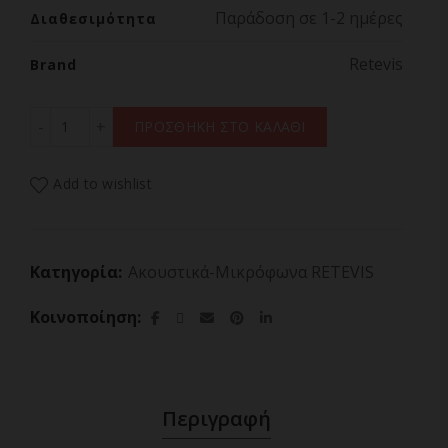
Παράδοση σε 1-2 ημέρες
Διαθεσιμότητα
Retevis
Brand
ΜΙΚΡΟΦΩΝΟ ΑΚΟΥΣΤΙΚΟ, RETEVIS, Waterproof for RA8
ΠΡΟΣΘΗΚΗ ΣΤΟ ΚΑΛΑΘΙ
Add to wishlist
Κατηγορία:
Ακουστικά-Μικρόφωνα RETEVIS
Κοινοποίηση
Περιγραφή