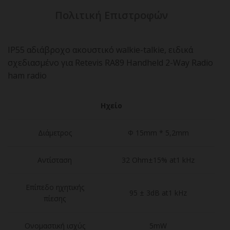
Πολιτική Επιστροφών
IP55 αδιάβροχο ακουστικό walkie-talkie, ειδικά
σχεδιασμένο για Retevis RA89 Handheld 2-Way Radio
ham radio
Ηχείο
Διάμετρος
Φ 15mm * 5,2mm
Αντίσταση
32 Ohm±15% at1 kHz
Επίπεδο ηχητικής
95 ± 3dB at1 kHz
πίεσης
Ονομαστική ισχύς
5mW