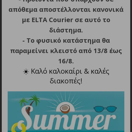
απόθεμα αποστέλλονται κανονικά
με ELTA Courier σε αυτό το
ΣΧΕΤΙΚΑ ΠΡΟΪΟΝΤΑ
διάστημα.
- Το φυσικό κατάστημα θα
παραμείνει κλειστό από 13/8 έως
16/8.
☀️
Καλό καλοκαίρι & καλές
διακοπές!
ΠΡΟΣΘΗΚΗ ΣΤΟ ΚΑΛΑΘΙ
ΠΡΟΣΘΗΚΗ ΣΤΟ ΚΑΛΑΘΙ
ΜΙΚΡΟΦΩΝΟ ΑΚΟΥΣΤΙΚΟ,
ΜΙΚΡΟΦΩΝΟ ΑΚΟΥΣΤΙΚΟ,
RETEVIS, G-Shape Ear
RETEVIS, για κράνος
hook Earpiece for C1,
μηχανής EHK008
HA1UV
39.90
€