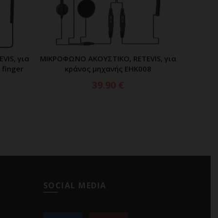
VIS, για
ΜΙΚΡΟΦΩΝΟ ΑΚΟΥΣΤΙΚΟ, RETEVIS, για
ΜΙΚΡΟ
ΑΘΙ
ΠΡΟΣΘΗΚΗ ΣΤΟ ΚΑΛΑΘΙ
 finger
κράνος μηχανής EHK008
39.90
€
SOCIAL MEDIA