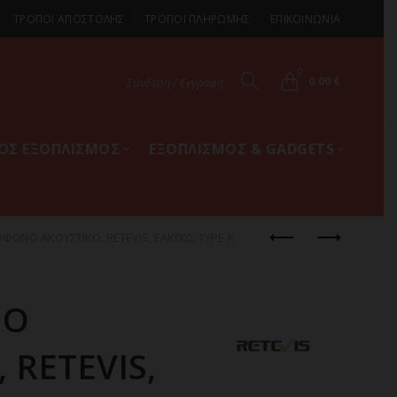
ΤΡΟΠΟΙ ΑΠΟΣΤΟΛΗΣ
ΤΡΟΠΟΙ ΠΛΗΡΩΜΗΣ
ΕΠΙΚΟΙΝΩΝΙΑ
0
0.00
€
Σύνδεση / Εγγραφή
ΚΟΣ ΕΞΟΠΛΙΣΜΟΣ
ΕΞΟΠΛΙΣΜΟΣ & GADGETS
ΦΩΝΟ ΑΚΟΥΣΤΙΚΟ, RETEVIS, EAK002, TYPE-K
ΝΟ
 RETEVIS,