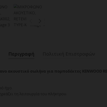
Περιγραφή
Πολιτική Επιστροφών
ιάφανο ακουστικό σωλήνα για πομποδέκτες KENWOOD R
ρό ήχο.
ηρεάζει τη λειτουργία του πλήκτρου.