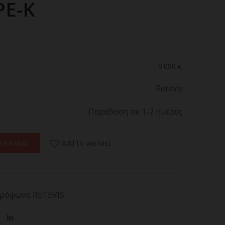
PE-K
0.090 κ.
Retevis
Παράδοση σε 1-2 ημέρες
ETEVIS, EAK002, TYPE-K ποσότητα
Add to wishlist
 ΚΑΛΑΘΙ
ρόφωνα RETEVIS