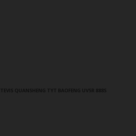
ETEVIS QUANSHENG TYT BAOFENG UV5R 888S