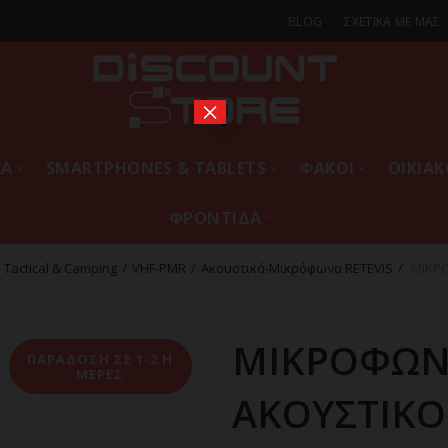
BLOG
ΣΧΕΤΙΚΑ ΜΕ ΜΑΣ
×
ΚΑ
SMARTPHONES & TABLETS
ΦΑΚΟΙ
ΟΙΚΙΑ
ΦΡΟΝΤΙΔΑ
Tactical & Camping
VHF-PMR
Ακουστικά-Μικρόφωνα RETEVIS
ΜΙΚΡΟ
ΜΙΚΡΟΦΩ
ΠΑΡΑΔΟΣΗ ΣΕ 1-2 Η
ΜΕΡΕΣ
ΑΚΟΥΣΤΙΚΟ,