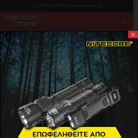
211 0137 854 info@discountstore.gr
0
×
ΠΑΡΑΔΟΣΗ ΣΕ
1-2 ΗΜΕΡΕΣ