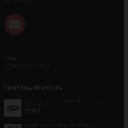
211 0137 854
Email
info@discountstore.gr
ΤΕΛΕΥΤΑΙΑ ΠΡΟΪΟΝΤΑ
ΦΑΚΟΣ LED NITECORE HEADLAMP HA19, 600 LUMENS
MCT, RGB, CRI
39.90
€
UGREEN CAT6 F/UTP ETHERNET CABLE 2M