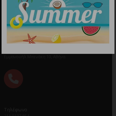
Διεύθυνση
Εμμανουήλ Μπενάκη 10, Αθήνα
Τηλέφωνο