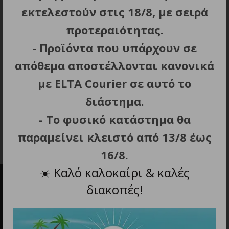
εκτελεστούν στις 18/8, με σειρά
προτεραιότητας.
- Προϊόντα που υπάρχουν σε
ΠΡΟΣΘΗΚΗ ΣΤΟ ΚΑΛΑΘΙ
ΠΡΟΣΘΗΚΗ ΣΤΟ ΚΑΛΑΘΙ
απόθεμα αποστέλλονται κανονικά
ΑΝΕΜΙΣΤΗΡΑΣ ΑΤΟΜΙΚΟΣ
ΑΝΕΜΙΣΤΗΡΑΣ ΑΤΟΜΙΚΟΣ
με ELTA Courier σε αυτό το
NITECORE NEF Nano Grass
NITECORE NEF01 Lite
Green
Frost White
διάστημα.
25.90
€
23.90
€
- Το φυσικό κατάστημα θα
παραμείνει κλειστό από 13/8 έως
16/8.
☀️
Καλό καλοκαίρι & καλές
διακοπές!