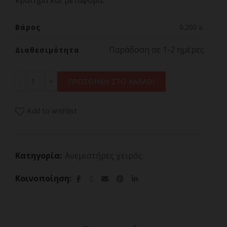
κράτημα και μεταφορά.
Βάρος
0.200 κ.
Παράδοση σε 1-2 ημέρες
Διαθεσιμότητα
ΑΝΕΜΙΣΤΗΡΑΣ ΑΤΟΜΙΚΟΣ NITECORE NEF03 PRO ποσότ
ΠΡΟΣΘΗΚΗ ΣΤΟ ΚΑΛΑΘΙ
Add to wishlist
Κατηγορία:
Ανεμιστήρες χειρός
Κοινοποίηση