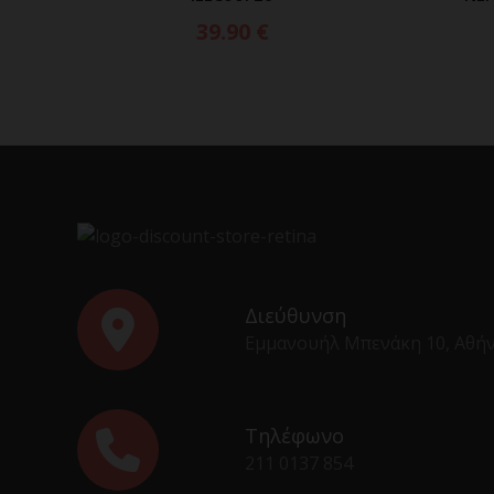
39.90
€
Διεύθυνση
Εμμανουήλ Μπενάκη 10, Αθή
Τηλέφωνο
211 0137 854