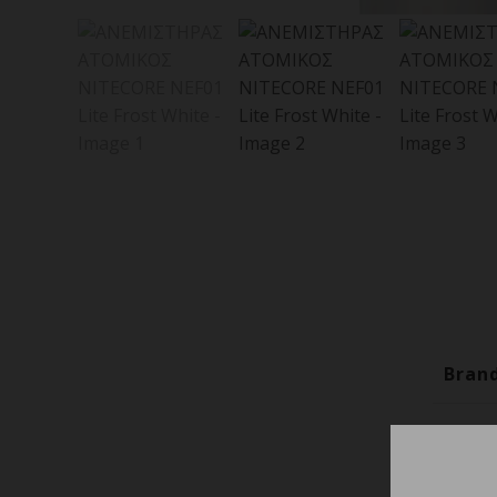
Bran
Εγγύ