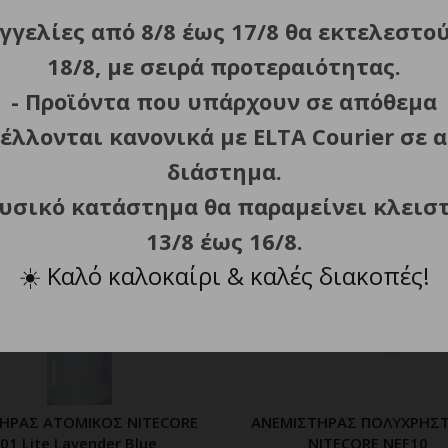
γγελίες από 8/8 έως 17/8 θα εκτελεστο
18/8, με σειρά προτεραιότητας.
ΣΧΕΤΙΚΑ ΠΡΟΪΟΝΤΑ
- Προϊόντα που υπάρχουν σε απόθεμα
έλλονται κανονικά με ELTA Courier σε α
ΕΞΑΝΤΛΗΘΗΚΕ
διάστημα.
φυσικό κατάστημα θα παραμείνει κλεισ
13/8 έως 16/8.
☀️
Καλό καλοκαίρι & καλές διακοπές!
ΗΡΑΣ ΑΤΟΜΙΚΟΣ NITECORE
ΑΝΕΜΙΣΤΗΡΑΣ ΠΟΛΥΧΡΗΣΤ
ΠΡΟΣΘΗΚΗ ΣΤΟ ΚΑΛΑΘΙ
ΔΙΑΒΑΣΤΕ ΠΕΡΙΣΣΟΤ
01 Lite Lavender Blue
NITECORE NEF10