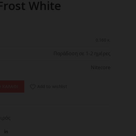
Frost White
0.160 κ.
Παράδοση σε 1-2 ημέρες
Nitecore
ITECORE NEF01 Lite Frost White ποσότητα
Add to wishlist
 ΚΑΛΑΘΙ
ειρός