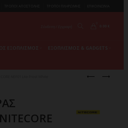
ΤΡΟΠΟΙ ΑΠΟΣΤΟΛΗΣ
ΤΡΟΠΟΙ ΠΛΗΡΩΜΗΣ
ΕΠΙΚΟΙΝΩΝΙΑ
0
0.00
€
Σύνδεση / Εγγραφή
ΚΟΣ ΕΞΟΠΛΙΣΜΟΣ
ΕΞΟΠΛΙΣΜΟΣ & GADGETS
ORE NEF01 Lite Frost White
ΡΑΣ
NITECORE