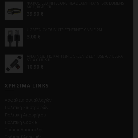
ΦΑΚΟΣ LED NITECORE HEADLAMP HA19, 600 LUMENS
MCT, RGB, CRI
39.90
€
UGREEN CAT6 F/UTP ETHERNET CABLE 2M
3.00
€
ΑΝΑΓΝΩΣΤΗΣ ΚΑΡΤΩΝ UGREEN 2 ΣΕ 1 USB-C / USB-A
SD 4.0 UHS-II
10.90
€
ΧΡΗΣΙΜΑ LINKS
Ασφάλεια συναλλαγών
Πολιτική Επιστροφών
Πολιτική Απορρήτου
Πολιτική Cookie
Τρόποι Αποστολής
Τρόποι Πληρωμής