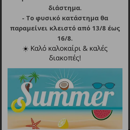
διάστημα.
Ολικό Μήκος, mm
182,58
- Το φυσικό κατάστημα θα
παραμείνει κλειστό από 13/8 έως
Μέγεθος λεπίδας, mm
75,36
16/8.
Μήκος λαβής, mm
108,10
☀️
Καλό καλοκαίρι & καλές
διακοπές!
Πάχος λεπίδας, mm
3,81
Τύπος ατσαλιού
D2
Τύπος λαβής / Χρώμα
Steel / G10
Τύπος ασφάλισης
Ασφάλεια πλαισίου
Χρώμα
Coyote