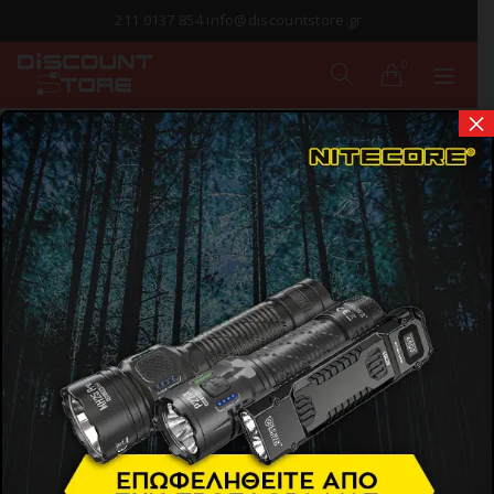
211 0137 854 info@discountstore.gr
0
×
ΠΑΡΑΔΟΣΗ ΣΕ
1-2 ΗΜΕΡΕΣ