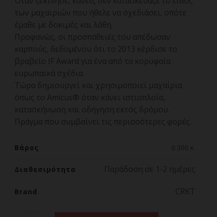
Όταν ξεκίνησε, κανείς δεν κατασκεύαζε το είδος
των μαχαιριών που ήθελε να σχεδιάσει, οπότε
έμαθε με δοκιμές και λάθη.
Προφανώς, οι προσπάθειές του απέδωσαν
καρπούς, δεδομένου ότι το 2013 κέρδισε το
βραβείο IF Award για ένα από τα κορυφαία
ευρωπαϊκά σχέδια.
Τώρα δημιουργεί και χρησιμοποιεί μαχαίρια
όπως το Amicus® όταν κάνει ιστιοπλοΐα,
κατασκήνωση και οδήγηση εκτός δρόμου.
Πράγμα που συμβαίνει τις περισσότερες φορές.
Βάρος
0.300 κ.
Παράδοση σε 1-2 ημέρες
Διαθεσιμότητα
CRKT
Brand
Σουγιάς CRKT Pilar® III , Frame Lock, Brown ποσότητα