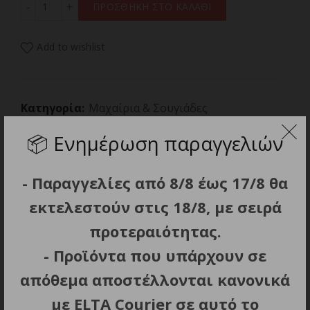
ΠΡΟΣΘΗΚΗ ΣΤΟ ΚΑΛΑΘΙ
Add to wishlist
Κατηγορία:
Μαχαίρια & Σουγιάδες
📦
Ενημέρωση παραγγελιών
Κοινοποίηση
- Παραγγελίες από 8/8 έως 17/8 θα
εκτελεστούν στις 18/8, με σειρά
Περιγραφή
προτεραιότητας.
Πολιτική Επιστροφών
- Προϊόντα που υπάρχουν σε
απόθεμα αποστέλλονται κανονικά
με ELTA Courier σε αυτό το
Brand
CRKT