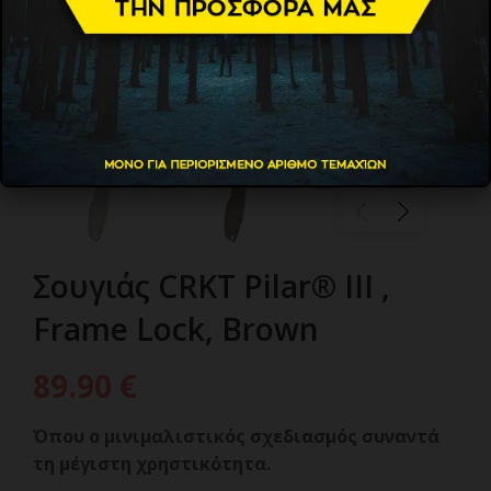
Σουγιάς CRKT Pilar® III ,
Frame Lock, Brown
89.90
€
Όπου ο μινιμαλιστικός σχεδιασμός συναντά
τη μέγιστη χρηστικότητα.