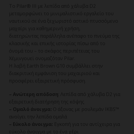
Το Pilar® III με λεπίδα από χάλυβα D2
μεταμορφώνει το μινιμαλιστικό εργαλείο του
ναυτικού σε ένα ξεχωριστό αστικό πτυσσόμενο
μαχαίρι για καθημερινή χρήση,
διατηρώντας παράλληλα ανέπαφο το πνεύμα της
κλασικής και επικής ιστορίας πίσω από το
όνομά του – το σκάφος περιπέτειας του
Χέμινγουεϊ ονομαζόταν Pilar.
Η λαβή Earth Brown G10 συμβάλλει στην
διακριτική εμφάνιση του μαχαιριού και
προσφέρει εξαιρετική πρόσφυση.
– Ανώτερη απόδοση
: Λεπίδα από χάλυβα D2 για
εξαιρετική διατήρηση της κόψης
– Ομαλό άνοιγμα:
Ο άξονας με ρουλεμάν IKBS™
ανοίγει την λεπίδα ομαλά
– Εύκολο άνοιγμα:
Εγκοπή για τον αντίχειρα για
εύκολο άνοιγμα με το ένα χέρι