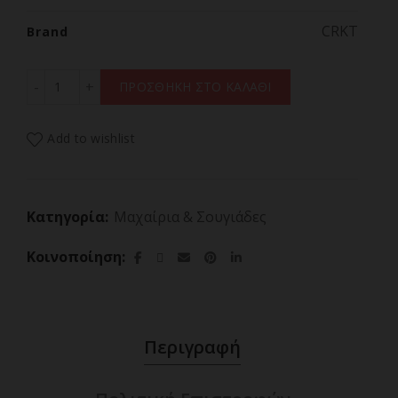
CRKT
Brand
Σουγιάς CRKT HangPry™Pry Bar, Gray ποσότητα
ΠΡΟΣΘΗΚΗ ΣΤΟ ΚΑΛΑΘΙ
Add to wishlist
Κατηγορία:
Μαχαίρια & Σουγιάδες
Κοινοποίηση
Περιγραφή