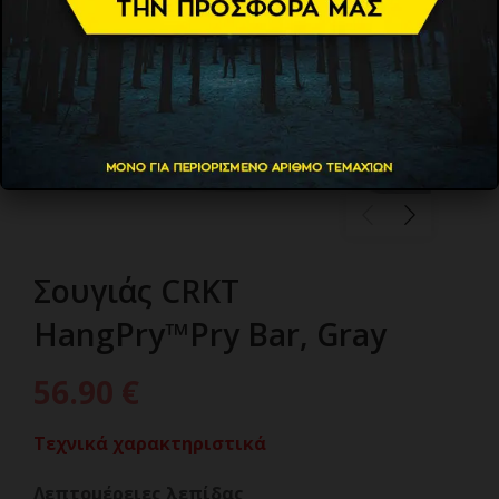
Σουγιάς CRKT
HangPry™Pry Bar, Gray
56.90
€
Τεχνικά χαρακτηριστικά
Λεπτομέρειες λεπίδας