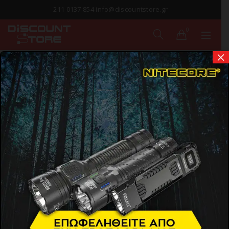
211 0137 854 info@discountstore.gr
0
×
ΠΑΡΑΔΟΣΗ ΣΕ
1-2 ΗΜΕΡΕΣ