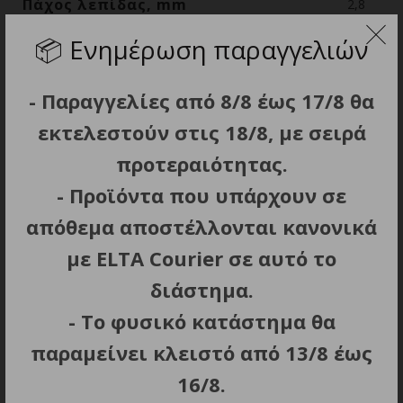
Πάχος λεπίδας, mm
2,8
📦
Ενημέρωση παραγγελιών
- Παραγγελίες από 8/8 έως 17/8 θα
ΣΧΕΤΙΚΑ ΠΡΟΪΟΝΤΑ
εκτελεστούν στις 18/8, με σειρά
προτεραιότητας.
- Προϊόντα που υπάρχουν σε
απόθεμα αποστέλλονται κανονικά
με ELTA Courier σε αυτό το
διάστημα.
- Το φυσικό κατάστημα θα
ΠΡΟΣΘΗΚΗ ΣΤΟ ΚΑΛΑΘΙ
ΠΡΟΣΘΗΚΗ ΣΤΟ ΚΑΛΑΘΙ
παραμείνει κλειστό από 13/8 έως
ΣΟΥΓΙΑΣ K25 FOS RED
ΣΟΥΓΙΑΣ ALBAINOX, G10
Μ
9cm
handle pocket knife.
16/8.
Blade 7.50 cm, 18141-A