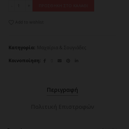
ΣΟΥΓΙΑΣ ALBAINOX,Tactical pocket knife. Seel/Green AB
ΠΡΟΣΘΗΚΗ ΣΤΟ ΚΑΛΑΘΙ
Add to wishlist
Κατηγορία:
Μαχαίρια & Σουγιάδες
Κοινοποίηση
Περιγραφή
Πολιτική Επιστροφών