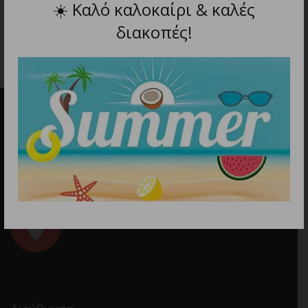
22.00
€
☀️
Καλό καλοκαίρι & καλές
23.90
€
διακοπές!