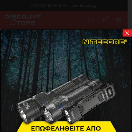
211 0137 854 info@discountstore.gr
0
×