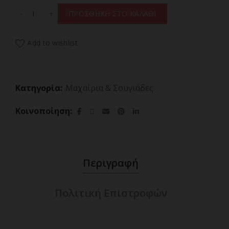
ΣΟΥΓΙΑΣ ALBAINOX, Rainblue skull tactical pocket knife,
ΠΡΟΣΘΗΚΗ ΣΤΟ ΚΑΛΑΘΙ
Add to wishlist
Κατηγορία:
Μαχαίρια & Σουγιάδες
Κοινοποίηση
Περιγραφή
Πολιτική Επιστροφών