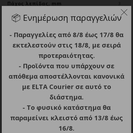
Πάχος λεπίδας, mm
3
📦
Ενημέρωση παραγγελιών
- Παραγγελίες από 8/8 έως 17/8 θα
ΣΧΕΤΙΚΑ ΠΡΟΪΟΝΤΑ
εκτελεστούν στις 18/8, με σειρά
προτεραιότητας.
- Προϊόντα που υπάρχουν σε
απόθεμα αποστέλλονται κανονικά
με ELTA Courier σε αυτό το
διάστημα.
- Το φυσικό κατάστημα θα
ΠΡΟΣΘΗΚΗ ΣΤΟ ΚΑΛΑΘΙ
ΠΡΟΣΘΗΚΗ ΣΤΟ ΚΑΛΑΘΙ
παραμείνει κλειστό από 13/8 έως
Σουγιάς CRKT Endorser™
ΣΟΥΓΙΑΣ K25, Pocket
Black
knife K10 PT-109 balck 9
16/8.
cm