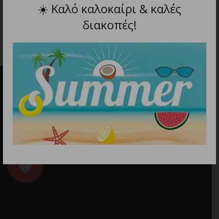
79.90
€
☀️
Καλό καλοκαίρι & καλές
36.90
€
διακοπές!