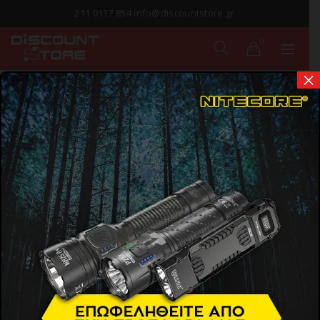
211 0137 854 info@discountstore.gr
0
×
ΠΑΡΑΔΟΣΗ ΣΕ
1-2 ΗΜΕΡΕΣ