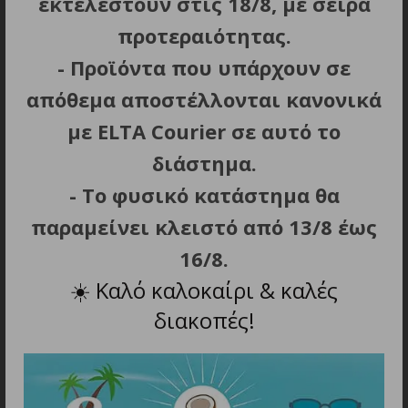
εκτελεστούν στις 18/8, με σειρά
Αυτόματη απενεργοποίηση μετά από 60 min.
προτεραιότητας.
Περιλαμβάνεται αντιθερμική θήκη και λάδι
περιποίησης και θρέψης των μαλλιών Brazilian
- Προϊόντα που υπάρχουν σε
Almond 30ml.
απόθεμα αποστέλλονται κανονικά
Καλώδιο: 2m.
με ELTA Courier σε αυτό το
Βάρος: 355g.
διάστημα.
- Το φυσικό κατάστημα θα
παραμείνει κλειστό από 13/8 έως
ΣΧΕΤΙΚΑ ΠΡΟΪΟΝΤΑ
16/8.
☀️
Καλό καλοκαίρι & καλές
διακοπές!