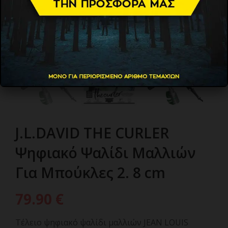
J.L.DAVID THE CURLER
Ψηφιακό Ψαλίδι Μαλλιών
Για Μπούκλες 2. 8 cm
79.90
€
Τέλειο ψηφιακό ψαλίδι μαλλιών JEAN LOUIS