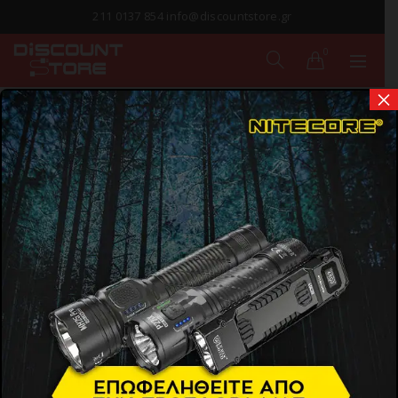
211 0137 854 info@discountstore.gr
0
×
ΠΑΡΑΔΟΣΗ ΣΕ
1-2 ΗΜΕΡΕΣ