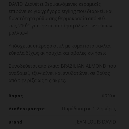
DAVID! Διαθέτει θερμαινόμενες κεραμικές
επιφάνειες για γρήγορο styling που διαρκεί, και
δυνατότητα ρύθμισης θερμοκρασία από 80˚C
έως 210˚C για την περιποίηση όλων των τύπων
μαλλιών!
Υπόσχεται υπέροχα στυλ με κυματιστά μαλλιά,
εύκολα δίχως ανησυχία και άβολες κινήσεις.
Συνοδεύεται από έλαιο BRAZILIAN ALMOND που
αναδομεί, εξυγιαίνει και ενυδατώνει σε βάθος
από την ρίζα ως τις άκρες.
Βάρος
0.700 κ.
Παράδοση σε 1-2 ημέρες
Διαθεσιμότητα
JEAN LOUIS DAVID
Brand