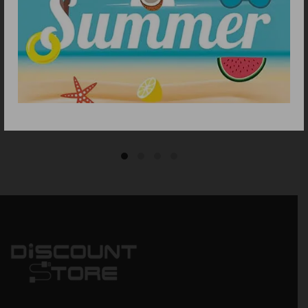
ΠΡΟΣΘΗΚΗ ΣΤΟ ΚΑΛΑΘΙ
ΠΡΟΣΘΗΚΗ ΣΤΟ ΚΑΛΑΘΙ
GAMA SALON CURL
GAMA SALON CURL 19 MM
TRIFERRO Επαγγελματικό
Επαγγελματικό Ψαλίδι
Τριπλό Ψαλίδι Μαλλιών
Μαλλιών 19 mm για
25 mm για μπούκλες
μπούκλες
74.90
€
49.90
€