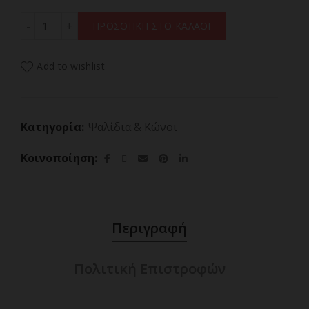
J.L.DAVID THE CURLER Ψηφιακό Ψαλίδι Μαλλιών Για Μπο
ΠΡΟΣΘΗΚΗ ΣΤΟ ΚΑΛΑΘΙ
Add to wishlist
Κατηγορία:
Ψαλίδια & Κώνοι
Κοινοποίηση
Περιγραφή
Πολιτική Επιστροφών