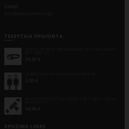
Email
info@discountstore.gr
ΤΕΛΕΥΤΑΙΑ ΠΡΟΪΟΝΤΑ
ΦΑΚΟΣ LED NITECORE HEADLAMP HA19, 600 LUMENS
MCT, RGB, CRI
39.90
€
UGREEN CAT6 F/UTP ETHERNET CABLE 2M
3.00
€
ΑΝΑΓΝΩΣΤΗΣ ΚΑΡΤΩΝ UGREEN 2 ΣΕ 1 USB-C / USB-A
SD 4.0 UHS-II
10.90
€
ΧΡΗΣΙΜΑ LINKS