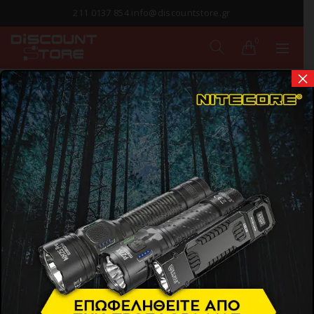
211 0137 854 info@discountstore.gr
0
×
ΠΑΡΑΔΟΣΗ ΣΕ
1-2 ΗΜΕΡΕΣ