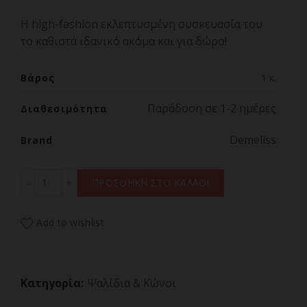
Η high-fashion εκλεπτυσμένη συσκευασία του
το καθιστά ιδανικό ακόμα και για δώρο!
Βάρος
1 κ.
Παράδοση σε 1-2 ημέρες
Διαθεσιμότητα
Demeliss
Brand
DEMELISS WAVES Επαγγελματικό Ψηφιακό Τριπλό Ψαλίδ
ΠΡΟΣΘΗΚΗ ΣΤΟ ΚΑΛΑΘΙ
Add to wishlist
Κατηγορία:
Ψαλίδια & Κώνοι