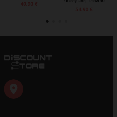
Επίστρωση Τιτανίου
49.90
€
54.90
€