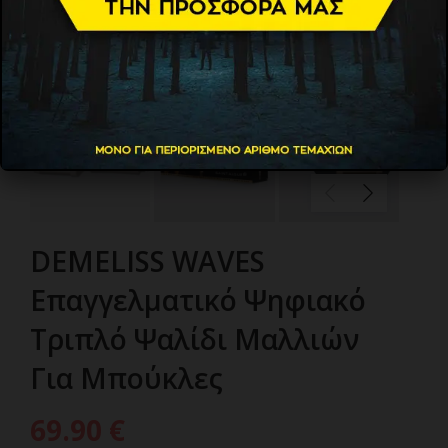
DEMELISS WAVES
Επαγγελματικό Ψηφιακό
Τριπλό Ψαλίδι Μαλλιών
Για Μπούκλες
69.90
€