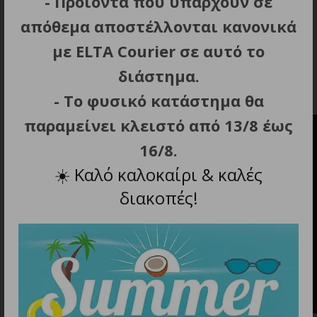
- Προϊόντα που υπάρχουν σε
Περιστρεφόμενο 360° καλώδιο 2m για
απόθεμα αποστέλλονται κανονικά
μέγιστη ευελιξία και ελευθερία κινήσεων.
με ELTA Courier σε αυτό το
Περιλαμβάνεται αντιθερμική βάση σιλικόνης
καθώς και βελούδινη θήκη μεταφοράς.
διάστημα.
Βάρος: 465 g.
- Το φυσικό κατάστημα θα
παραμείνει κλειστό από 13/8 έως
16/8.
☀️
Καλό καλοκαίρι & καλές
διακοπές!