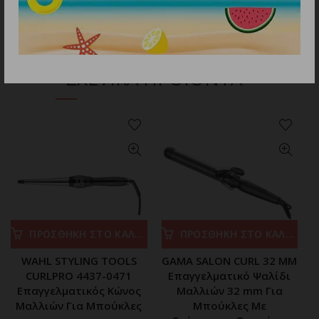
ΣΧΕΤΙΚΑ ΠΡΟΪΟΝΤΑ
ΠΡΟΣΘΗΚΗ ΣΤΟ ΚΑΛΑΘΙ
ΠΡΟΣΘΗΚΗ ΣΤΟ ΚΑΛΑΘΙ
WAHL STYLING TOOLS
GAMA SALON CURL 32 MM
CURLPRO 4437-0471
Επαγγελματικό Ψαλίδι
Επαγγελματικός Κώνος
Μαλλιών 32 mm Για
Μαλλιών Για Μπούκλες
Μπούκλες Με