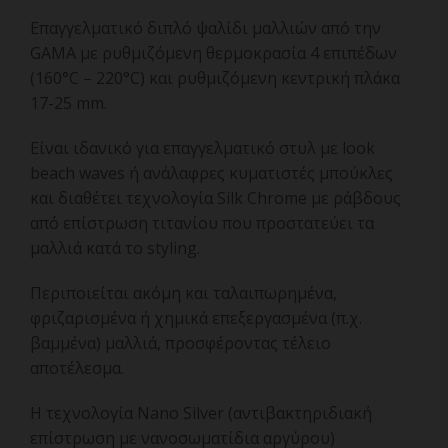
Επαγγελματικό διπλό ψαλίδι μαλλιών από την
GAMA με ρυθμιζόμενη θερμοκρασία 4 επιπέδων
(160°C – 220°C) και ρυθμιζόμενη κεντρική πλάκα
17-25 mm.
Είναι ιδανικό για επαγγελματικό στυλ με look
beach waves ή ανάλαφρες κυματιστές μπούκλες
και διαθέτει τεχνολογία Silk Chrome με ράβδους
από επίστρωση τιτανίου που προστατεύει τα
μαλλιά κατά το styling.
Περιποιείται ακόμη και ταλαιπωρημένα,
φριζαρισμένα ή χημικά επεξεργασμένα (π.χ.
βαμμένα) μαλλιά, προσφέροντας τέλειο
αποτέλεσμα.
Η τεχνολογία Nano Silver (αντιβακτηριδιακή
επίστρωση με νανοσωματίδια αργύρου)