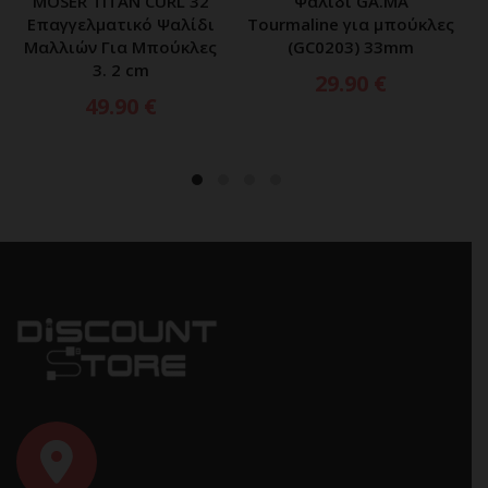
MOSER TITAN CURL 32
Ψαλίδι GA.MA
Επαγγελματικό Ψαλίδι
Tourmaline για μπούκλες
Μαλλιών Για Μπούκλες
(GC0203) 33mm
3. 2 cm
29.90
€
49.90
€