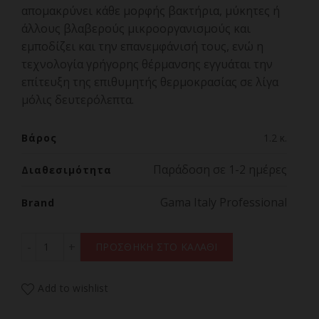
απομακρύνει κάθε μορφής βακτήρια, μύκητες ή
άλλους βλαβερούς μικροοργανισμούς και
εμποδίζει και την επανεμφάνισή τους, ενώ η
τεχνολογία γρήγορης θέρμανσης εγγυάται την
επίτευξη της επιθυμητής θερμοκρασίας σε λίγα
μόλις δευτερόλεπτα.
Βάρος
1.2 κ.
Παράδοση σε 1-2 ημέρες
Διαθεσιμότητα
Gama Italy Professional
Brand
GAMA SALON WAVES SILK Επαγγελματικό Διπλό Ψαλίδι 
ΠΡΟΣΘΗΚΗ ΣΤΟ ΚΑΛΑΘΙ
Add to wishlist