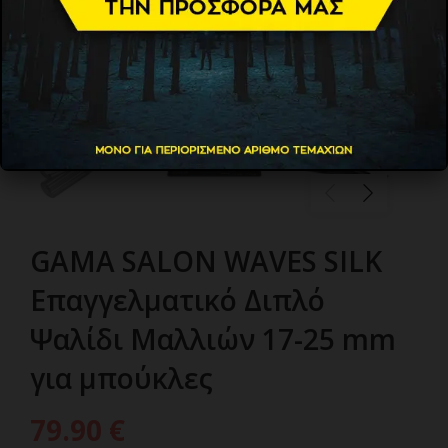
GAMA SALON WAVES SILK
Επαγγελματικό Διπλό
Ψαλίδι Μαλλιών 17-25 mm
για μπούκλες
79.90
€