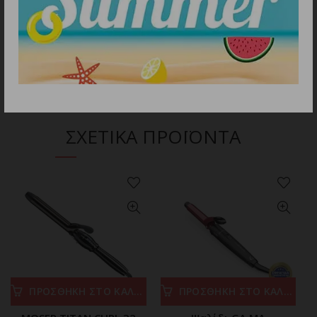
Διαστάσεις προϊόντος (Μ x Π x Υ): 6 x 34 x 3.5
cm.
Βάρος: 0.408 kg.
ΣΧΕΤΙΚΑ ΠΡΟΪΟΝΤΑ
ΠΡΟΣΘΗΚΗ ΣΤΟ ΚΑΛΑΘΙ
ΠΡΟΣΘΗΚΗ ΣΤΟ ΚΑΛΑΘΙ