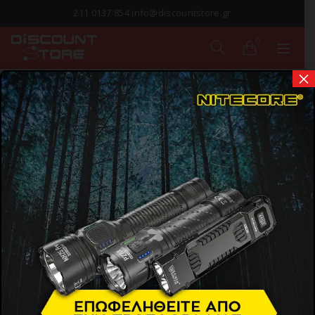
211 0137 854 info@discountstore.gr
0
×
ΠΑΡΑΔΟΣΗ ΣΕ
1-2 ΗΜΕΡΕΣ