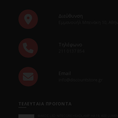
Διεύθυνση
Εμμανουήλ Μπενάκη 10, Αθή
Τηλέφωνο
211 0137 854
Email
info@discountstore.gr
ΤΕΛΕΥΤΑΙΑ ΠΡΟΪΟΝΤΑ
ΦΑΚΟΣ LED NITECORE HEADLAMP HA19, 600 LUMENS