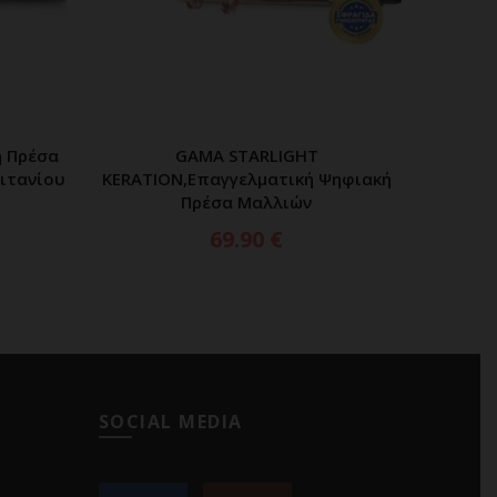
ή Πρέσα
GAMA STARLIGHT
G
ΑΘΙ
ΠΡΟΣΘΗΚΗ ΣΤΟ ΚΑΛΑΘΙ
Τιτανίου
KERATION,Επαγγελματική Ψηφιακή
DIGITA
Πρέσα Μαλλιών
69.90
€
SOCIAL MEDIA