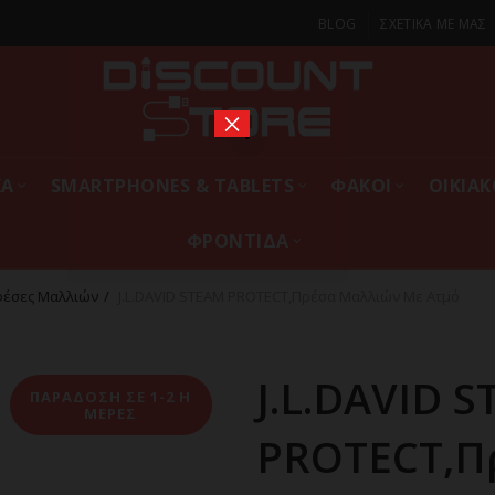
BLOG
ΣΧΕΤΙΚΑ ΜΕ ΜΑΣ
×
ΚΑ
SMARTPHONES & TABLETS
ΦΑΚΟΙ
ΟΙΚΙΑ
ΦΡΟΝΤΙΔΑ
ρέσες Μαλλιών
J.L.DAVID STEAM PROTECT,Πρέσα Μαλλιών Με Ατμό
J.L.DAVID 
ΠΑΡΑΔΟΣΗ ΣΕ 1-2 Η
ΜΕΡΕΣ
PROTECT,Π