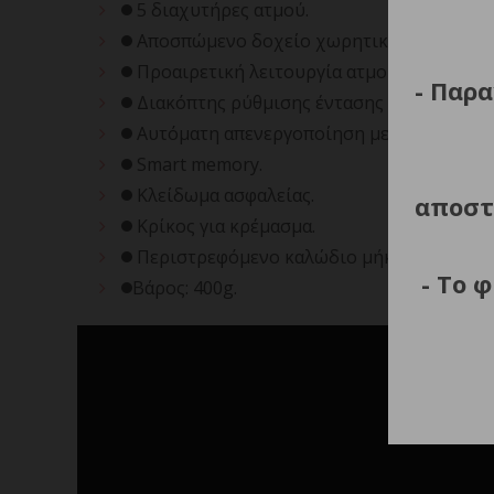
5 διαχυτήρες ατμού.
Αποσπώμενο δοχείο χωρητικότητας 30 ml (
Προαιρετική λειτουργία ατμού.
- Παρα
Διακόπτης ρύθμισης έντασης ατμού (Hi/Lo
Αυτόματη απενεργοποίηση μετά από 60 λε
Smart memory.
Κλείδωμα ασφαλείας.
αποστ
Κρίκος για κρέμασμα.
Περιστρεφόμενο καλώδιο μήκους 2m.
- Το 
Βάρος: 400g.