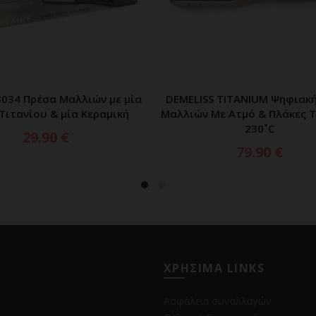
034 Πρέσα Μαλλιών με μία
DEMELISS TITANIUM Ψηφιακ
ΠΡΟΣΘΗΚΗ ΣΤΟ ΚΑΛΑΘΙ
ΠΡΟΣΘΗΚΗ ΣΤΟ ΚΑΛ
Τιτανίου & μία Κεραμική
Μαλλιών Με Ατμό & Πλάκες 
230˚C
29.90
€
79.90
€
ΧΡΗΣΙΜΑ LINKS
Ασφάλεια συναλλαγών