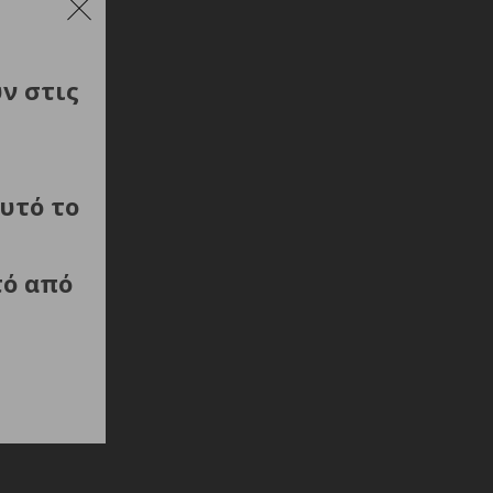
ύν στις
υτό το
τό από