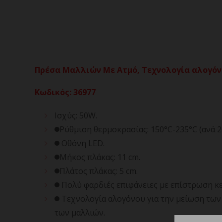
Πρέσα Μαλλιών Με Ατμό, Τεχνολογία αλογόνο
Κωδικός
:
36977
Ισχύς: 50W.
Ρύθμιση θερμοκρασίας: 150°C-235°C (ανά 2
Οθόνη LED.
Μήκος πλάκας: 11 cm.
Πλάτος πλάκας: 5 cm.
Πολύ φαρδιές επιφάνειες με επίστρωση κε
Τεχνολογία αλογόνου για την μείωση των 
των μαλλιών.