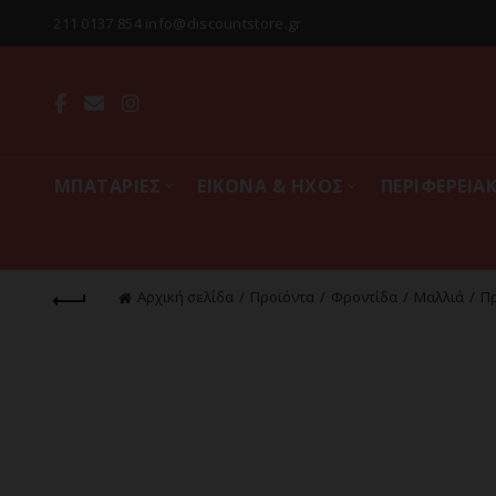
211 0137 854 info@discountstore.gr
MΠΑΤΑΡΙΕΣ
ΕΙΚΟΝΑ & ΗΧΟΣ
ΠΕΡΙΦΕΡΕΙΑ
Αρχική σελίδα
Προϊόντα
Φροντίδα
Μαλλιά
Π