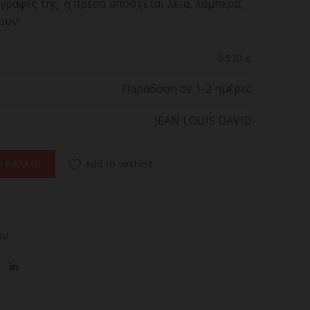
γραφές της, η πρέσα υπόσχεται λεία, λαμπερά,
ουν!
0.920 κ.
Παράδοση σε 1-2 ημέρες
JEAN LOUIS DAVID
T,Πρέσα Μαλλιών Με Ατμό ποσότητα
Add to wishlist
 ΚΑΛΑΘΙ
ών