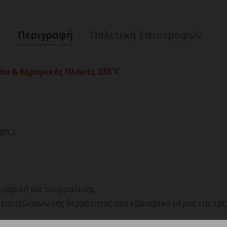
Περιγραφή
Πολιτική Επιστροφών
υ & Κεραμικές Πλάκες 235˚C
0°C).
ραμική και τουρμαλίνης.
επιπτώσεων της θερμότητας στο εξωτερικό μέρος της τρίχ