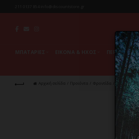
211 0137 854 info@discountstore.gr
MΠΑΤΑΡΙΕΣ
ΕΙΚΟΝΑ & ΗΧΟΣ
ΠΕΡΙΦΕΡΕΙΑ
Αρχική σελίδα
Προϊόντα
Φροντίδα
Μαλλιά
Π