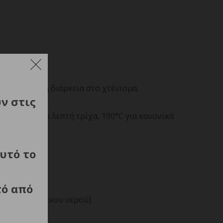
 μεγαλύτερη διάρκεια στο χτένισμα.
ύν στις
, 170°C για λεπτή τρίχα, 190°C για κανονικά
υτό το
τό από
ση απιονισμένου νερού).