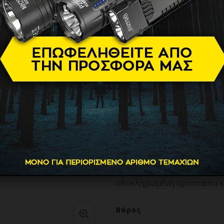
Μαλλιών Μ
Τιτανίου
89.90
€
Premium ψηφιακή πρέσα ατμ
Σχεδιασμένη με εξαιρετικά 
ατμού, δυνατότητα ρύθμιση
και αποσπώμενη χτένα, τιθα
μαλλιά με ένα μόλις πέρασμα
Χάρη στα μοναδικά χαρακτη
ολοκληρωμένη προστασία και
Βάρος