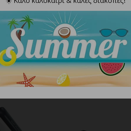
☀️
Καλό καλοκαίρι & καλές διακοπές!
n.
 την αποφυγή ακούσιας αλλαγής.
θήκη μεταφοράς.
μενο.
ΣΧΕΤΙΚΑ ΠΡΟΪΟΝΤΑ