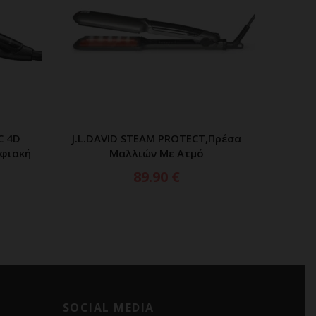
C 4D
J.L.DAVID STEAM PROTECT,Πρέσα
CECOTE
ΑΘΙ
ΠΡΟΣΘΗΚΗ ΣΤΟ ΚΑΛΑΘΙ
ηφιακή
Μαλλιών Με Ατμό
TITANI
89.90
€
SOCIAL MEDIA