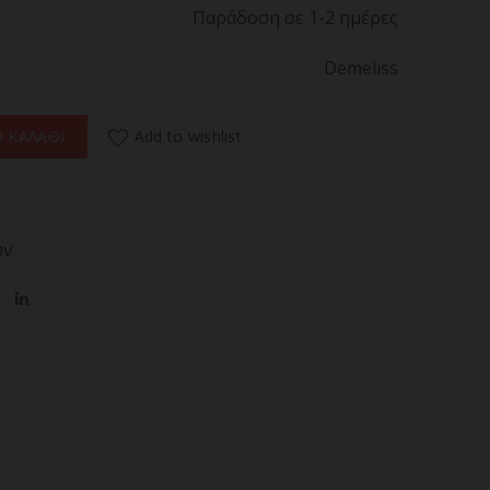
Παράδοση σε 1-2 ημέρες
Demeliss
Ψηφιακή Πρέσα Μαλλιών Με Ατμό & Πλάκες Τιτανίου ποσότητα
Add to wishlist
 ΚΑΛΑΘΙ
ών