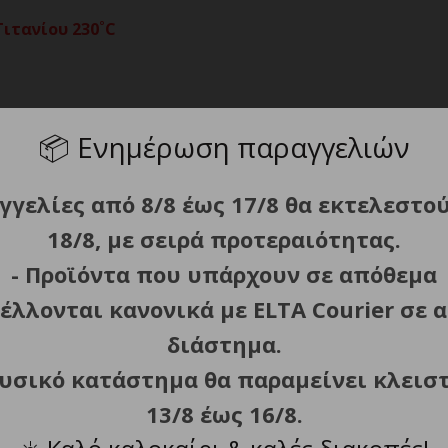
ιτανίου 230˚C
📦
Ενημέρωση παραγγελιών
tyling χωρίς φθορές που διαρκεί.
ου για ολοκληρωμένη προστασία, γρήγορο αποτέλεσμα και
γγελίες από 8/8 έως 17/8 θα εκτελεστο
0°C έως 230°C (ανά 20°C).
ν τύπο μαλλιών: 150°C για ταλαιπωρημένα/φθαρμένα μαλλιά
18/8, με σειρά προτεραιότητας.
 230°C για σγουρά ή έντονα φριζαρισμένα μαλλιά.
- Προϊόντα που υπάρχουν σε απόθεμα
μού).
έλλονται κανονικά με ELTA Courier σε α
διάστημα.
φυσικό κατάστημα θα παραμείνει κλεισ
ια 200 περάσματα με ατμό (απαιτείται η αποκλειστική χρή
13/8 έως 16/8.
ές (5g/min).