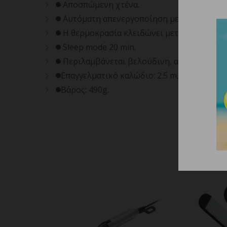
Αποσπώμενη χτένα.
Αυτόματη απενεργοποίηση μετά από 60 mi
Η θερμοκρασία κλειδώνει μετά από 5’’ για
Sleep mode 20 min.
Περιλαμβάνεται βελούδινη, αντιθερμική 
Επαγγελματικό καλώδιο: 2.5 m, περιστρεφό
Βάρος: 490g.