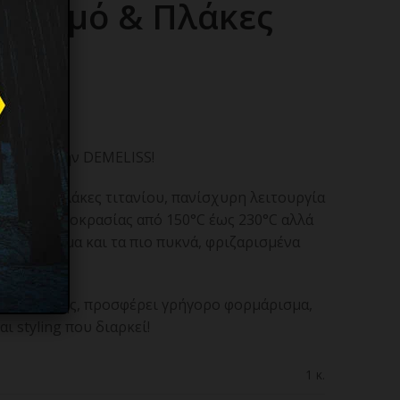
ε Ατμό & Πλάκες
ού από την DEMELISS!
φαρδιές πλάκες τιτανίου, πανίσχυρη λειτουργία
ς της θερμοκρασίας από 150°C έως 230°C αλλά
σεύει ακόμα και τα πιο πυκνά, φριζαρισμένα
!
ριστικά της, προσφέρει γρήγορο φορμάρισμα,
 styling που διαρκεί!
1 κ.