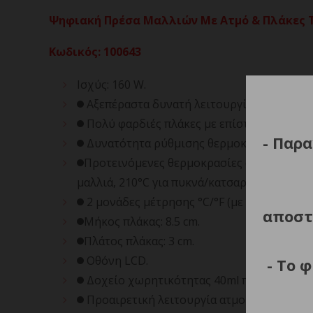
Ψηφιακή Πρέσα Μαλλιών Με Ατμό & Πλάκες Τ
Κωδικός
:
100643
Ισχύς: 160 W.
Αξεπέραστα δυνατή λειτουργία ατμού για s
Πολύ φαρδιές πλάκες με επίστρωση τιτανί
- Παρα
Δυνατότητα ρύθμισης θερμοκρασίας από 15
Προτεινόμενες θερμοκρασίες ανάλογα με το
μαλλιά, 210°C για πυκνά/κατσαρά μαλλιά και
2 μονάδες μέτρησης °C/°F (με το κουμπί ατ
αποστ
Μήκος πλάκας: 8.5 cm.
Πλάτος πλάκας: 3 cm.
Οθόνη LCD.
- Το 
Δοχείο χωρητικότητας 40ml που επαρκεί γ
Προαιρετική λειτουργία ατμού με 6 διαχυτ