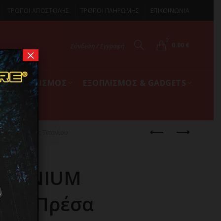
ΤΡΟΠΟΙ ΑΠΟΣΤΟΛΗΣ
ΤΡΟΠΟΙ ΠΛΗΡΩΜΗΣ
ΕΠΙΚΟΙΝΩΝΙΑ
0
0.00
€
Σύνδεση / Εγγραφή
×
ΚΟΣ ΕΞΟΠΛΙΣΜΟΣ
ΕΞΟΠΛΙΣΜΟΣ & GADGETS
τμό & Πλάκες Τιτανίου
TITANIUM
ακή Πρέσα