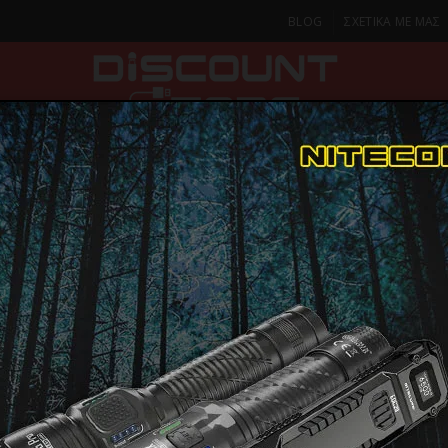
BLOG
ΣΧΕΤΙΚΑ ΜΕ ΜΑΣ
ΚΑ
SMARTPHONES & TABLETS
ΦΑΚΟΙ
ΟΙΚΙΑ
ΦΡΟΝΤΙΔΑ
ρέσες Μαλλιών
DEMELISS TITANIUM BLUE,Ψηφιακή Πρέσα Μαλλιών Με Α
DEMELISS 
ΠΑΡΑΔΟΣΗ ΣΕ 1-2 Η
ΜΕΡΕΣ
BLUE,Ψηφι