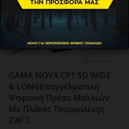
GAMA NOVA CP1 5D WIDE
& LONGΕπαγγελματική
Ψηφιακή Πρέσα Μαλλιών
Με Πλάκες Τουρμαλίνης
230˚C