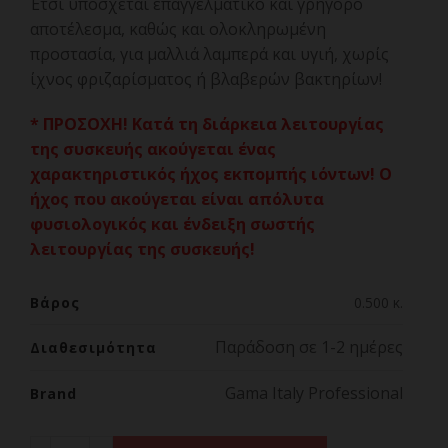
Έτσι υπόσχεται επαγγελματικό και γρήγορο
αποτέλεσμα, καθώς και ολοκληρωμένη
προστασία, για μαλλιά λαμπερά και υγιή, χωρίς
ίχνος φριζαρίσματος ή βλαβερών βακτηρίων!
* ΠΡΟΣΟΧΗ! Κατά τη διάρκεια λειτουργίας
της συσκευής ακούγεται ένας
χαρακτηριστικός ήχος εκπομπής ιόντων! Ο
ήχος που ακούγεται είναι απόλυτα
φυσιολογικός και ένδειξη σωστής
λειτουργίας της συσκευής!
Βάρος
0.500 κ.
Παράδοση σε 1-2 ημέρες
Διαθεσιμότητα
Gama Italy Professional
Brand
GAMA NOVA CP1 5D WIDE & LONGΕπαγγελματική Ψηφιακ