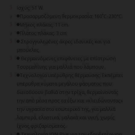
Ισχύς: 51 W.
Προσαρμοζόμενη θερμοκρασία: 160˚C-230°C.
Μήκος πλάκας: 11 cm.
Πλάτος πλάκας: 3 cm.
Στρογγυλεμένες άκρες ιδανικές και για
μπούκλες.
Θερμαινόμενες επιφάνειες με επίστρωση
Τουρμαλίνης για μαλλιά που λάμπουν.
Τεχνολογία υπέρυθρης θέρμανσης: Εκπέμπει
υπέρυθρα κύματα μεγάλου φάσματος που
διεισδύουν βαθιά στην τρίχα, θερμαίνοντάς
την από μέσα προς τα έξω και «κλειδώνοντας»
την υγρασία στο εσωτερικό της, για μαλλιά
λαμπερά, ελαστικά, μαλακά και υγιή, χωρίς
ίχνος φριζαρίσματος.
Τεχνολογία ION Plus για την εξουδετέρωση