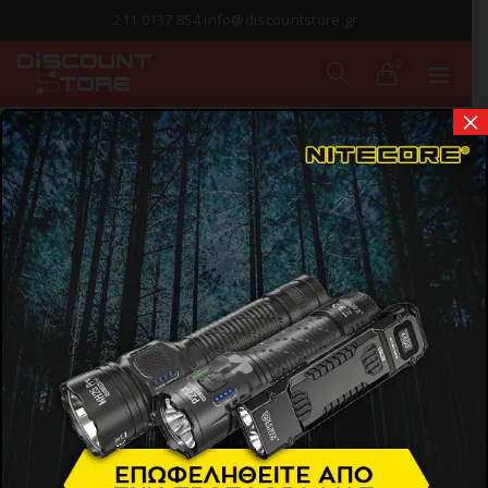
211 0137 854 info@discountstore.gr
0
×
ΠΑΡΑΔΟΣΗ ΣΕ
1-2 ΗΜΕΡΕΣ