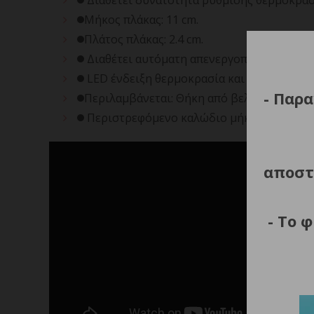
Διαθέτει δυνατότητα ρύθμισης θερμοκρασία
Μήκος πλάκας: 11 cm.
Πλάτος πλάκας: 2.4 cm.
Διαθέτει αυτόματη απενεργοποίηση μετά α
LED ένδειξη θερμοκρασία και λειτουργίας.
- Παρα
Περιλαμβάνεται: Θήκη από βελούδο ανθεκτ
Περιστρεφόμενο καλώδιο μήκους 2m.
αποστ
- Το 