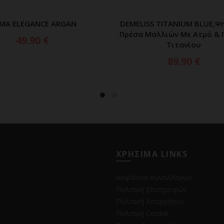
MA ELEGANCE ARGAN
DEMELISS TITANIUM BLUE,Ψ
ΠΡΟΣΘΗΚΗ ΣΤΟ ΚΑΛΑΘΙ
ΠΡΟΣΘΗΚΗ ΣΤΟ ΚΑΛ
Πρέσα Μαλλιών Με Ατμό & 
49.90
€
Τιτανίου
89.90
€
ΧΡΗΣΙΜΑ LINKS
Ασφάλεια συναλλαγών
Πολιτική Επιστροφών
Πολιτική Απορρήτου
Πολιτική Cookie