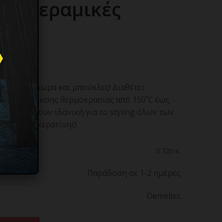
Με Κεραμικές
°C
ISS για ίσιωμα και μπούκλες! Διαθέτει
τότητα ρύθμισης θερμοκρασίας από 150˚C έως
ην καθιστούν ιδανική για το styling όλων των
 θεραπεία κερατίνης!
0.720 κ.
Παράδοση σε 1-2 ημέρες
Demeliss
ER Πρέσα Μαλλιών Για Ίσιωμα & Μπούκλες Με Κεραμικές Πλάκες 