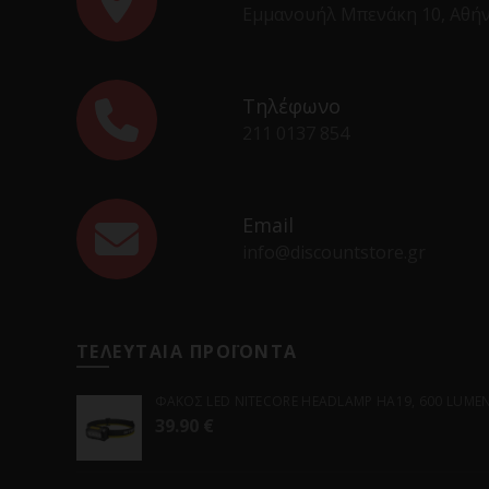
Εμμανουήλ Μπενάκη 10, Αθή
Τηλέφωνο
211 0137 854
Email
info@discountstore.gr
ΤΕΛΕΥΤΑΙΑ ΠΡΟΪΟΝΤΑ
ΦΑΚΟΣ LED NITECORE HEADLAMP HA19, 600 LUMENS
39.90
€