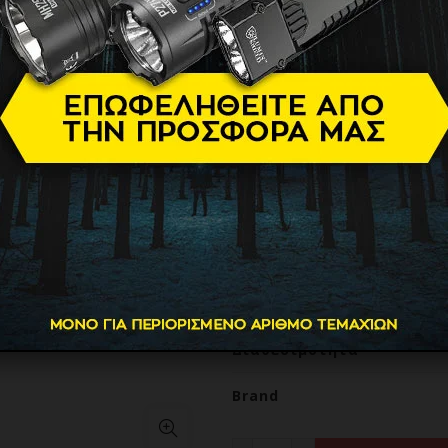
Μπούκλες 
Πλάκες 230
59.90
€
2 σε 1 πρέσα μαλλιών DEMEL
κεραμικές πλάκες και δυνα
230˚C, χαρακτηριστικά που τ
τύπων μαλλιών αλλά και για
Βάρος
Διαθεσιμότητα
Brand
DEMELISS DEMELISS XCURL