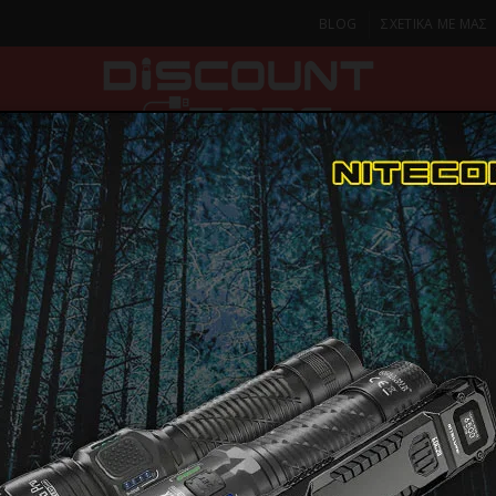
BLOG
ΣΧΕΤΙΚΑ ΜΕ ΜΑΣ
ΚΑ
SMARTPHONES & TABLETS
ΦΑΚΟΙ
ΟΙΚΙΑ
ΦΡΟΝΤΙΔΑ
ρέσες Μαλλιών
DEMELISS DEMELISS XCURLER Πρέσα Μαλλιών Για Ίσιωμ
DEMELISS 
ΠΑΡΑΔΟΣΗ ΣΕ 1-2 Η
ΜΕΡΕΣ
Πρέσα Μαλλ