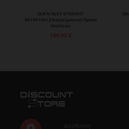
SILK’N SILKY STRAIGHT
GA
ΠΡΟΣΘΗΚΗ ΣΤΟ ΚΑΛΑΘΙ
SIS1PE1001,Επαγγελματική Πρέσα
Μαλλιών
189.90
€
Διεύθυνση