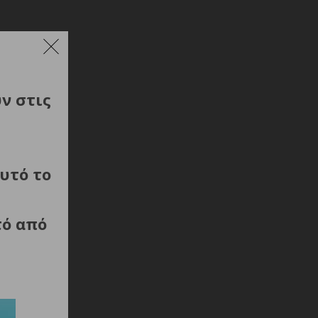
ύν στις
υτό το
τό από