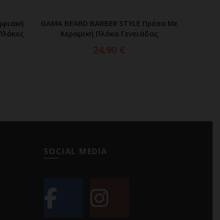
ηφιακή
GAMA BEARD BARBER STYLE Πρέσα Με
GAM
ΑΘΙ
ΠΡΟΣΘΗΚΗ ΣΤΟ ΚΑΛΑΘΙ
Πλάκες
Κεραμική Πλάκα Γενειάδας
TITAN
24.90
€
SOCIAL MEDIA