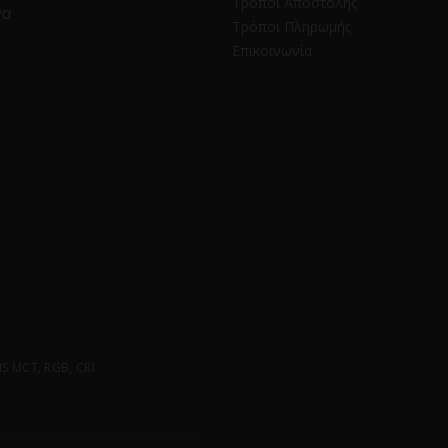
Τρόποι Αποστολής
να
Τρόποι Πληρωμής
Επικοινωνία
 MCT, RGB, CRI