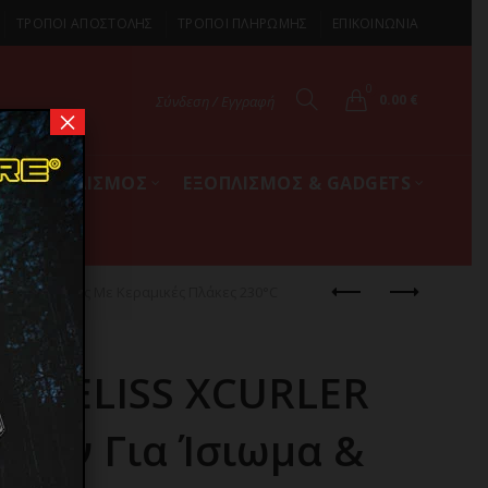
ΤΡΟΠΟΙ ΑΠΟΣΤΟΛΗΣ
ΤΡΟΠΟΙ ΠΛΗΡΩΜΗΣ
ΕΠΙΚΟΙΝΩΝΙΑ
0
0.00
€
Σύνδεση / Εγγραφή
×
ΚΟΣ ΕΞΟΠΛΙΣΜΟΣ
ΕΞΟΠΛΙΣΜΟΣ & GADGETS
α & Μπούκλες Με Κεραμικές Πλάκες 230°C
DEMELISS XCURLER
ιών Για Ίσιωμα &