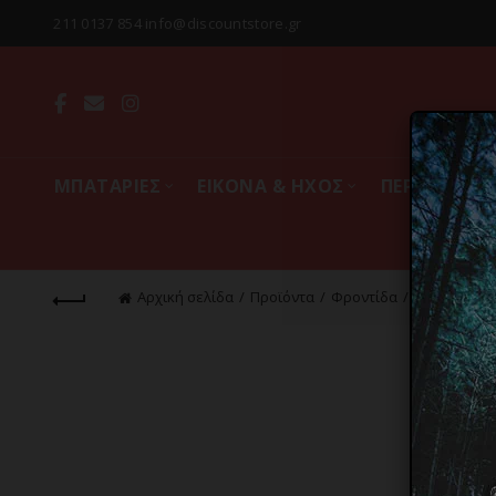
211 0137 854 info@discountstore.gr
MΠΑΤΑΡΙΕΣ
ΕΙΚΟΝΑ & ΗΧΟΣ
ΠΕΡΙΦΕΡΕΙΑ
Αρχική σελίδα
Προϊόντα
Φροντίδα
Μαλλιά
Π