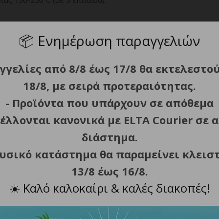
ς 150-230˚C (σε 5 επίπεδα).
📦
Ενημέρωση παραγγελιών
πό 60min.
γγελίες από 8/8 έως 17/8 θα εκτελεστο
ική στη θερμότητα.
18/8, με σειρά προτεραιότητας.
- Προϊόντα που υπάρχουν σε απόθεμα
έλλονται κανονικά με ELTA Courier σε α
διάστημα.
φυσικό κατάστημα θα παραμείνει κλεισ
13/8 έως 16/8.
☀️
Καλό καλοκαίρι & καλές διακοπές!