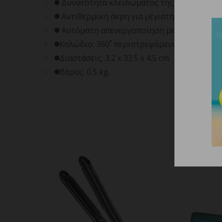
Δυνατότητα κλειδώματος της θερμοκρασίας
Αντιθερμική άκρη για μέγιστη προστασία κ
Αυτόματη απενεργοποίηση μετά από 60′ γ
Καλώδιο: 360˚ περιστρεφόμενο 3 m.
Διαστάσεις: 3.2 x 33.5 x 4.5 cm.
Βάρος: 0.5 kg.