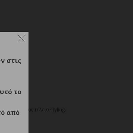
ύν στις
υτό το
προσφέροντας τέλειο styling.
τό από