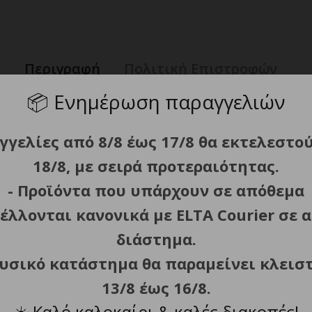
Περιγραφή
Πολιτική Επιστροφών
📦
Ενημέρωση παραγγελιών
γγελίες από 8/8 έως 17/8 θα εκτελεστο
18/8, με σειρά προτεραιότητας.
- Προϊόντα που υπάρχουν σε απόθεμα
έλλονται κανονικά με ELTA Courier σε α
ονισμού για την εξουδετέρωση του φριζαρίσματος.
διάστημα.
 δημιουργία στυλ με μπούκλες.
στρούν άνετα ανάμεσα από τις θερμαινόμενες επιφάνειες, 
φυσικό κατάστημα θα παραμείνει κλεισ
 έλεγχο και ακρίβεια.
13/8 έως 16/8.
 εύκολη αποθήκευση.
☀️
Καλό καλοκαίρι & καλές διακοπές!