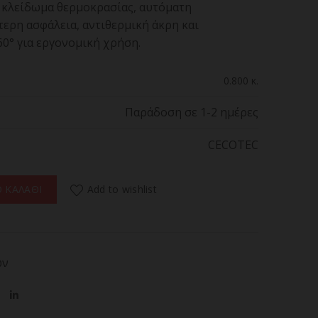
ς κλείδωμα θερμοκρασίας, αυτόματη
ερη ασφάλεια, αντιθερμική άκρη και
0° για εργονομική χρήση.
0.800 κ.
Παράδοση σε 1-2 ημέρες
CECOTEC
ARE 1200 TITANIUM ION Πρέσα Μαλλιών 230˚C ποσότητα
Add to wishlist
 ΚΑΛΑΘΙ
ών