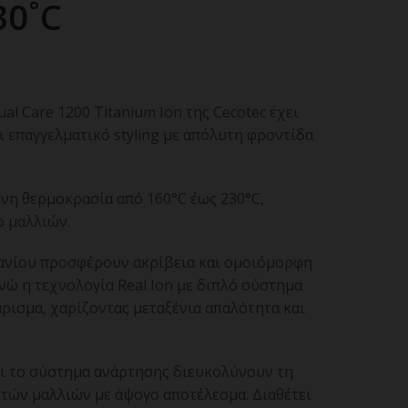
30˚C
l Care 1200 Titanium Ion της Cecotec έχει
ι επαγγελματικό styling με απόλυτη φροντίδα
νη θερμοκρασία από 160°C έως 230°C,
ο μαλλιών.
τανίου προσφέρουν ακρίβεια και ομοιόμορφη
νώ η τεχνολογία Real Ion με διπλό σύστημα
άρισμα, χαρίζοντας μεταξένια απαλότητα και
αι το σύστημα ανάρτησης διευκολύνουν τη
στών μαλλιών με άψογο αποτέλεσμα. Διαθέτει