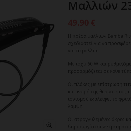
Μαλλιών 2
49.90
€
Η πρέσα μαλλιών Bamba Ritua
σχεδιαστεί για να προσφέρε
για τα μαλλιά.
Με ισχύ 60 W και ρυθμιζόμε
προσαρμόζεται σε κάθε τύπ
Οι πλάκες με επίστρωση τι
κατανομή της θερμότητας, ε
ιονισμού εξαλείφει το φριζ
λάμψη.
Οι στρογγυλεμένες άκρες κ
δημιουργία ίσιων ή κυματι