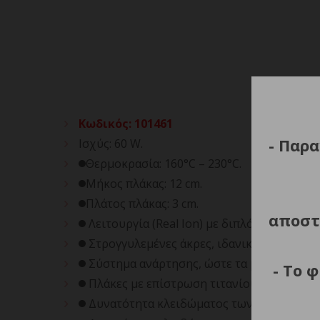
Κωδικός
:
101461
- Παρα
Ισχύς: 60 W.
Θερμοκρασία: 160°C – 230°C.
Μήκος πλάκας: 12 cm.
Πλάτος πλάκας: 3 cm.
αποστ
Λειτουργία (Real Ion) με διπλό σύστημα ι
Στρογγυλεμένες άκρες, ιδανική και για τη
Σύστημα ανάρτησης, ώστε τα μαλλιά να γλι
- Το 
Πλάκες με επίστρωση τιτανίου για μέγιστο
Δυνατότητα κλειδώματος των πλακών για