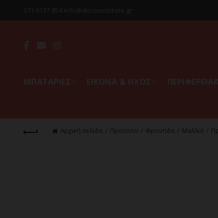
211 0137 854 info@discountstore.gr
MΠΑΤΑΡΙΕΣ
ΕΙΚΟΝΑ & ΗΧΟΣ
ΠΕΡΙΦΕΡΕΙΑ
Αρχική σελίδα
Προϊόντα
Φροντίδα
Μαλλιά
Π