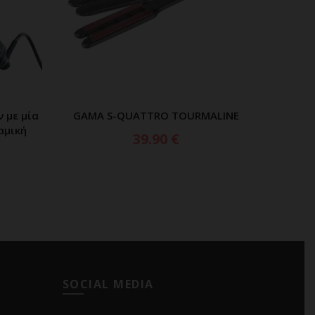
 με μία
GAMA S-QUATTRO TOURMALINE
ΑΘΙ
ΠΡΟΣΘΗΚΗ ΣΤΟ ΚΑΛΑΘΙ
αμική
KERATI
39.90
€
SOCIAL MEDIA