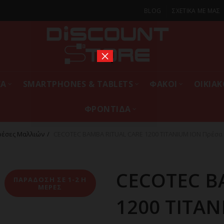
BLOG
ΣΧΕΤΙΚΑ ΜΕ ΜΑΣ
×
ΚΑ
SMARTPHONES & TABLETS
ΦΑΚΟΙ
ΟΙΚΙΑ
ΦΡΟΝΤΙΔΑ
ρέσες Μαλλιών
CECOTEC BAMBA RITUAL CARE 1200 TITANIUM ION Πρέσα
CECOTEC B
ΠΑΡΑΔΟΣΗ ΣΕ 1-2 Η
ΜΕΡΕΣ
1200 TITA