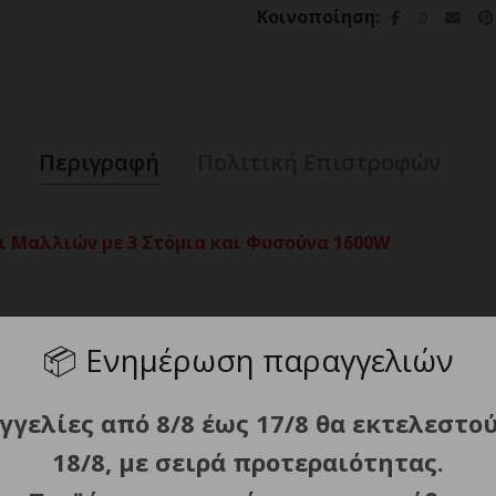
Κοινοποίηση
Περιγραφή
Πολιτική Επιστροφών
ι Μαλλιών με 3 Στόμια και Φυσούνα 1600W
📦
Ενημέρωση παραγγελιών
5οC, 98oC) / 3 ταχύτητες & κρύος αέρας.
γγελίες από 8/8 έως 17/8 θα εκτελεστο
18/8, με σειρά προτεραιότητας.