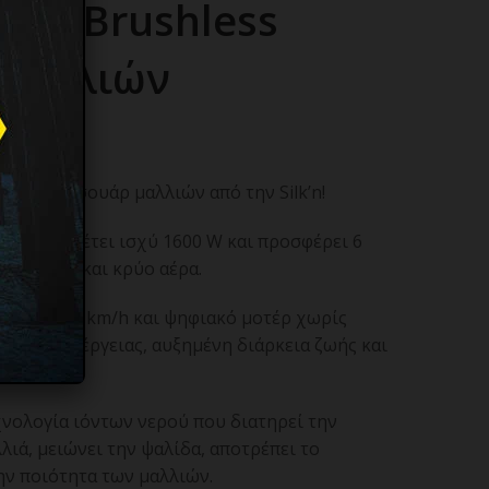
ικό Brushless
 Μαλλιών
hless σεσουάρ μαλλιών από την Silk’n!
 Flex διαθέτει ισχύ 1600 W και προσφέρει 6
ες, καθώς και κρύο αέρα.
τα αέρα 76 km/h και ψηφιακό μοτέρ χωρίς
άλωση ενέργειας, αυξημένη διάρκεια ζωής και
χνολογία ιόντων νερού που διατηρεί την
λιά, μειώνει την ψαλίδα, αποτρέπει το
ην ποιότητα των μαλλιών.