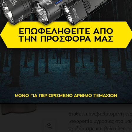
Επαγγελματ
Πιστολάκι
199.90
€
Ψηφιακό Επαγγελματικό Brus
Το σεσουάρ μαλλιών SilkyAir
θερμοκρασίες και 3 ταχύτητ
Διαθέτει πανίσχυρη ταχύτη
ψήκτρες για μειωμένη καταν
ελάχιστο θόρυβο.
Διαθέτει αναβαθμισμένη τε
ισορροπία υγρασίας στα μαλ
φριζάρισμα και βελτιώνει τ