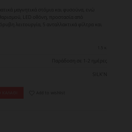
ατικά μαγνητικά στόμια και φυσούνα, ενώ
θαρισμού, LED οθόνη, προστασία από
όρυβη λειτουργία, 5 ανταλλακτικά φίλτρα και
1.5 κ.
Παράδοση σε 1-2 ημέρες
SILK'N
B3PE1001 Ψηφιακό, Επαγγελματικό Brushless Πιστολάκι Μαλλιών π
Add to wishlist
 ΚΑΛΑΘΙ