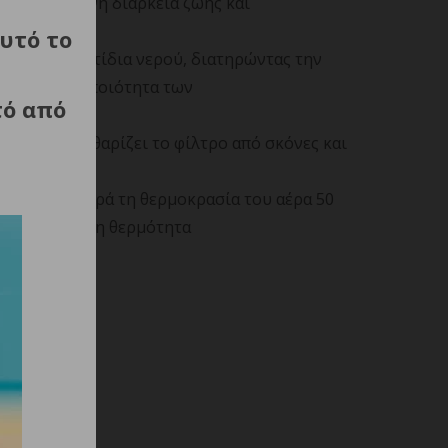
ιας, αυξημένη διάρκεια ζωής και
υτό το
α μικροσωματίδια νερού, διατηρώντας την
λτιώνει την ποιότητα των
τό από
έλεσμα να καθαρίζει το φίλτρο από σκόνες και
yAir Pro μετρά τη θερμοκρασία του αέρα 50
 ζημιές από τη θερμότητα
τρα.