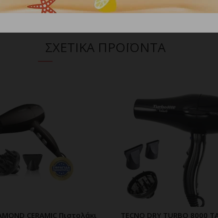
ΣΧΕΤΙΚΑ ΠΡΟΪΟΝΤΑ
AMOND CERAMIC Πιστολάκι
TECNO DRY TURBO 8000 T
ΠΡΟΣΘΗΚΗ ΣΤΟ ΚΑΛΑΘΙ
ΠΡΟΣΘΗΚΗ ΣΤΟ ΚΑΛ