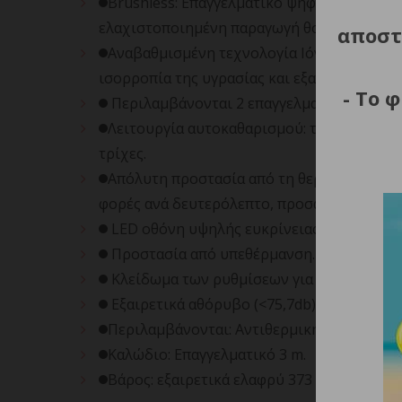
Brushless: Επαγγελματικό ψηφιακό μοτέρ 
ελαχιστοποιημένη παραγωγή θορύβου.
αποστ
Αναβαθμισμένη τεχνολογία Ιόντων νερού: 
ισορροπία της υγρασίας και εξασφαλίζοντας
- Το 
Περιλαμβάνονται 2 επαγγελματικά μαγνητικά
Λειτουργία αυτοκαθαρισμού: το SilkyAir Fl
τρίχες.
Απόλυτη προστασία από τη θερμότητα: Σχεδ
φορές ανά δευτερόλεπτο, προσαρμόζοντάς τ
LED οθόνη υψηλής ευκρίνειας με ενδείξεις
Προστασία από υπεθέρμανση.
Κλείδωμα των ρυθμίσεων για την αποφυγή
Εξαιρετικά αθόρυβο (<75,7db).
Περιλαμβάνονται: Αντιθερμική βάση, υφασ
Καλώδιο: Επαγγελματικό 3 m.
Βάρος: εξαιρετικά ελαφρύ 373 g.