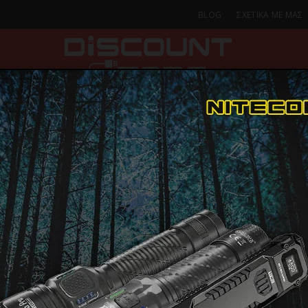
BLOG
ΣΧΕΤΙΚΑ ΜΕ ΜΑΣ
ΚΑ
SMARTPHONES & TABLETS
ΦΑΚΟΙ
ΟΙΚΙΑ
ΦΡΟΝΤΙΔΑ
ιστολάκια
SILK’N SILKY AIR PRO HDB3PE1001 Ψηφιακό, Επαγγελματικό B
SILK’N SILK
ΠΑΡΑΔΟΣΗ ΣΕ 1-2 Η
ΜΕΡΕΣ
HDB3PE100