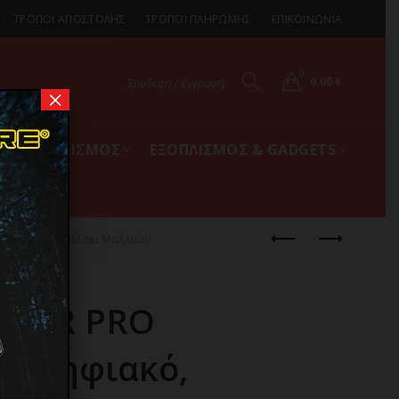
ΤΡΟΠΟΙ ΑΠΟΣΤΟΛΗΣ
ΤΡΟΠΟΙ ΠΛΗΡΩΜΗΣ
ΕΠΙΚΟΙΝΩΝΙΑ
0
0.00
€
Σύνδεση / Εγγραφή
×
ΚΟΣ ΕΞΟΠΛΙΣΜΟΣ
ΕΞΟΠΛΙΣΜΟΣ & GADGETS
rushless Πιστολάκι Μαλλιών
Y AIR PRO
1 Ψηφιακό,