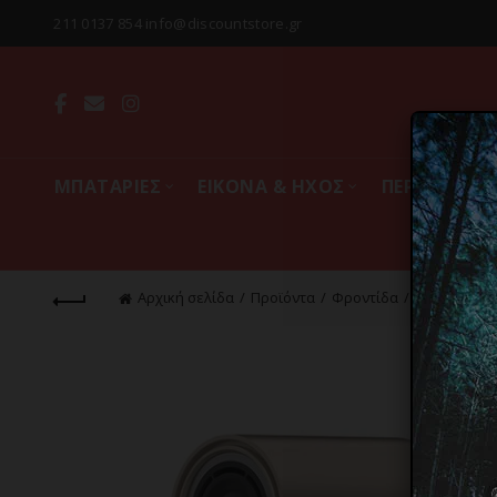
211 0137 854 info@discountstore.gr
MΠΑΤΑΡΙΕΣ
ΕΙΚΟΝΑ & ΗΧΟΣ
ΠΕΡΙΦΕΡΕΙΑ
Αρχική σελίδα
Προϊόντα
Φροντίδα
Μαλλιά
Π