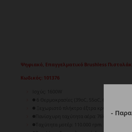
Ψηφιακό, Επαγγελματικό Brushless Πιστολάκ
Κωδικός
:
101376
Ισχύς: 1600W
6 Θερμοκρασίες (39οC, 55οC, 65οC, 75οC, 8
Ξεχωριστό πλήκτρο έξτρα κρύου αέρα.
- Παρα
Πανίσχυρη ταχύτητα αέρα: 76km/h.
Ταχύτητα μοτέρ: 110.000 rpm.