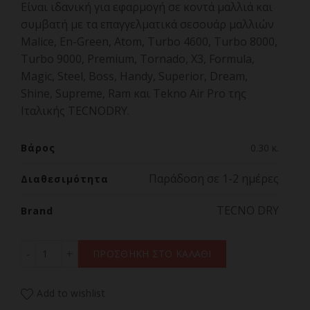
Είναι ιδανική για εφαρμογή σε κοντά μαλλιά και
συμβατή με τα επαγγελματικά σεσουάρ μαλλιών
Malice, En-Green, Atom, Turbo 4600, Turbo 8000,
Turbo 9000, Premium, Tornado, X3, Formula,
Magic, Steel, Boss, Handy, Superior, Dream,
Shine, Supreme, Ram και Tekno Air Pro της
Ιταλικής TECNODRY.
Βάρος
0.30 κ.
Παράδοση σε 1-2 ημέρες
Διαθεσιμότητα
TECNO DRY
Brand
TECNO DRY DIFFUSER Επαγγελματική Φυσούνα Για Πιστ
ΠΡΟΣΘΗΚΗ ΣΤΟ ΚΑΛΑΘΙ
Add to wishlist