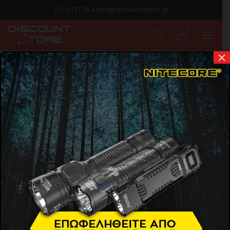
211 0137 854 info@discountstore.gr
0
×
ΠΑΡΑΔΟΣΗ ΣΕ
1-2 ΗΜΕΡΕΣ