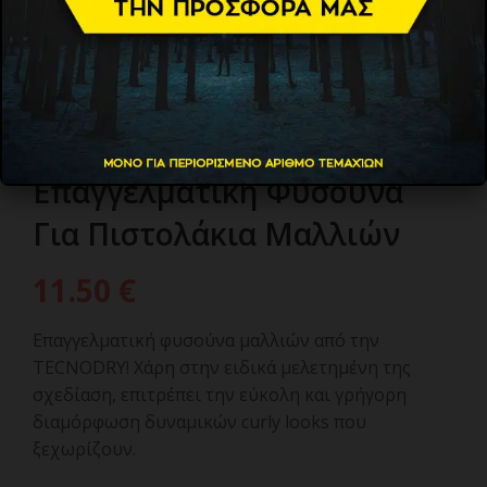
TECNO DRY DIFFUSER
Επαγγελματική Φυσούνα
Για Πιστολάκια Μαλλιών
11.50
€
Επαγγελματική φυσούνα μαλλιών από την
TECNODRY! Χάρη στην ειδικά μελετημένη της
σχεδίαση, επιτρέπει την εύκολη και γρήγορη
διαμόρφωση δυναμικών curly looks που
ξεχωρίζουν.