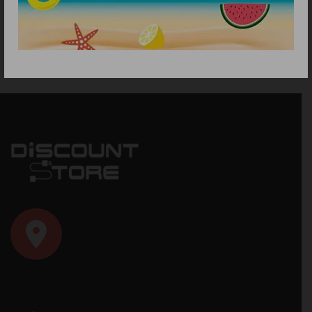
49.90
€
17.90
€