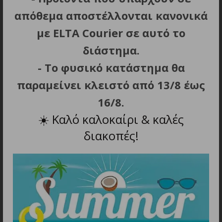
Βάρος: 112 g.
απόθεμα αποστέλλονται κανονικά
με ELTA Courier σε αυτό το
διάστημα.
ΣΧΕΤΙΚΑ ΠΡΟΪΟΝΤΑ
- Το φυσικό κατάστημα θα
παραμείνει κλειστό από 13/8 έως
16/8.
☀️
Καλό καλοκαίρι & καλές
διακοπές!
ΠΡΟΣΘΗΚΗ ΣΤΟ ΚΑΛΑΘΙ
ΠΡΟΣΘΗΚΗ ΣΤΟ ΚΑΛΑΘΙ
DEMELISS CURLS DEFINER
GAMA AV11.600
21349 Ηλεκτρική
Επαγγελματική Universal
Φυσούνα Θερμού Αέρα 3
Φυσούνα Για Πιστολάκια
Φ
σε 1
Μαλλιών