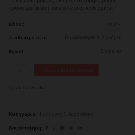
το καλώδιο μήκους 1.8 m και το χαμηλό βάρος,
προσφέρει άνεση και ευελιξία σε κάθε χρήση.
Βάρος
0.680 κ.
Παράδοση σε 1-2 ημέρες
Διαθεσιμότητα
Demeliss
Brand
DEMELISS CURLS DEFINER 21349 Ηλεκτρική Φυσούνα Θε
ΠΡΟΣΘΗΚΗ ΣΤΟ ΚΑΛΑΘΙ
Add to wishlist
Κατηγορία:
Φυσούνες & Ακροφύσια
Κοινοποίηση