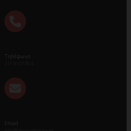
Τηλέφωνο
211 0137 854
Email
info@discountstore.gr