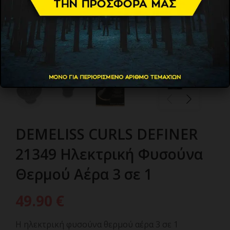
DEMELISS CURLS DEFINER
21349 Ηλεκτρική Φυσούνα
Θερμού Αέρα 3 σε 1
49.90
€
Η ηλεκτρική φυσούνα θερμού αέρα 3 σε 1