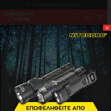
211 0137 854 info@discountstore.gr
0
×
ΠΑΡΑΔΟΣΗ ΣΕ
1-2 ΗΜΕΡΕΣ