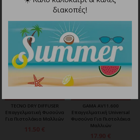
διακοπές!
ΣΧΕΤΙΚΑ ΠΡΟΪΟΝΤΑ
ΠΡΟΣΘΗΚΗ ΣΤΟ ΚΑΛΑΘΙ
ΠΡΟΣΘΗΚΗ ΣΤΟ ΚΑΛΑΘΙ
TECNO DRY DIFFUSER
GAMA AV11.600
Επαγγελματική Φυσούνα
Επαγγελματική Universal
Για Πιστολάκια Μαλλιών
Φυσούνα Για Πιστολάκια
Μαλλιών
11.50
€
17.90
€