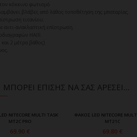
στον κόκκινο φωτισμό
αμβάνει βλάβες από λάθος τοποθέτηση της μπαταρίας.
πίστρωση τιτανίου.
ε αντι-ανακλαστική επίστρωση.
διαγραφών ΗΑΙΙΙ.
και 2 μέτρα βάθος)
ψος.
ΜΠΟΡΕΙ ΕΠΙΣΗΣ ΝΑ ΣΑΣ ΑΡΕΣΕΙ…
LED NITECORE MULTI TASK
ΦΑΚΟΣ LED NITECORE MULT
ΠΡΟΣΘΗΚΗ ΣΤΟ ΚΑΛΑΘΙ
ΠΡΟΣΘΗΚΗ ΣΤΟ ΚΑΛ
MT2C PRO
MT21C
69.90
€
69.80
€