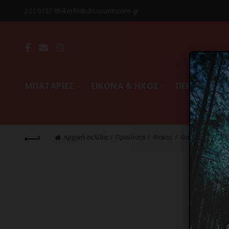
211 0137 854 info@discountstore.gr
MΠΑΤΑΡΙΕΣ
ΕΙΚΟΝΑ & ΗΧΟΣ
ΠΕΡΙΦΕΡΕΙΑ
Αρχική σελίδα
Προϊόντα
Φακοί
Φακοί LED Χειρ