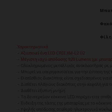
Μπατ
Φακό
Φίλτ
Χαρακτηριστικά
– Αξιοποιεί ένα LED CREE XM-L2 U2
– Μέγιστη ισχύ απόδοσης 920 Lumens (με μπαταρ
– Ολοκληρωμένος μεταλλικός ανακλαστήρας με μι
– Μπορεί να υπερηφανεύεται για την ένταση της 
– Ο οπίσθιος διακόπτης είναι σχεδιασμένος για 
– Διαθέτει πλάγιους διακόπτες στην κεφαλή για 
– Διαθέτει έξυπνη μνήμη.
– Το δευτερεύον κόκκινο LED παρέχει είτε σταθ
– Ένδειξη της τάσης της μπαταρίας με το κόκκινο
– Υψηλής απόδοσης σταθερό ηλεκτρονικό κύκλωμ