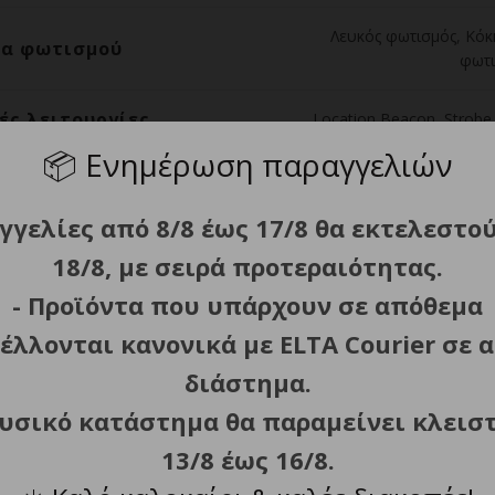
Λευκός φωτισμός
,
Κόκ
α φωτισμού
φωτι
ές λειτουργίες
Location Beacon
,
Strobe
📦
Ενημέρωση παραγγελιών
Δύο χρώματα φωτισμού, ικαν
κτηριστικά
στήριξης στην ουρ
γγελίες από 8/8 έως 17/8 θα εκτελεστο
18/8, με σειρά προτεραιότητας.
Αναζήτηση
,
Εξοπλισμός
,
Cam
είνεται για
Ou
- Προϊόντα που υπάρχουν σε απόθεμα
έλλονται κανονικά με ELTA Courier σε α
άκι καρπού
Ισχυρό, ανθε
διάστημα.
ς διάχυσης
N
φυσικό κατάστημα θα παραμείνει κλεισ
13/8 έως 16/8.
IPX8 Υποβρύχιος έως και 2 
βροχος
β