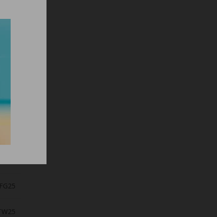
 ύψος
τικός
ανίου
ετική
SG7
elcro
FG25
TW25