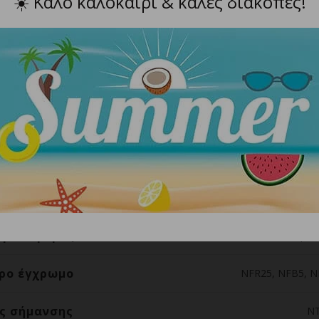
☀️
Καλό καλοκαίρι & καλές διακοπές!
κτικότητα σε πτώσεις
Έως και απο 1,5 μέτρα
λλακτικός δακτύλιος Ο
Ελασ
λινο κλιπ συγκράτησης
Με επίστρωση Τιτ
 στήριξης σε ποδήλατο
Συνθ
ο με βάση το πυρίτιο
con)
 μεταφοράς
Υλικό Cordura με v
ρο έγχρωμο
NFR25, NFB5, N
ς σήμανσης
N