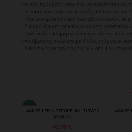
– Άμεση πρόσβαση στην πιο ισχυρή ένταση και 
– Η προστασία από την ανάποδη πολικότητα προλ
– Κλιπ συγκράτησης από ανοξείδωτο ατσάλι με ε
– Σκληρό εξαιρετικά καθαρό ορυκτό κρύσταλλο μ
– Πολύ καλή σκληρή ανοδίωση στρατιωτικών προ
– Αδιάβροχος σύμφωνα με IPX8 (υποβρύχιος έως 
– Ανθεκτικός σε πτώσεις έως και από 1,5 μέτρα ύ
NEW
ΦΑΚΟΣ LED NITECORE MULTI TASK
ΦΑΚΟΣ 
ΠΡΟΣΘΗΚΗ ΣΤΟ ΚΑΛΑΘΙ
MT06MD
42.90
€