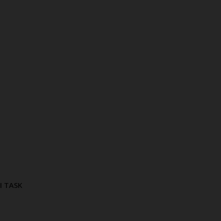
I TASK
ΑΘΙ