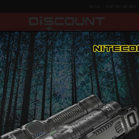
BLOG
ΣΧΕΤΙΚΑ ΜΕ ΜΑΣ
ΚΑ
SMARTPHONES & TABLETS
ΦΑΚΟΙ
ΟΙΚΙΑ
ΦΡΟΝΤΙΔΑ
ός
Multi Task
ΦΑΚΟΣ LED NITECORE MULTI TASK MT10C+LMA1+IMR183
ΦΑΚΟΣ LED
MULTI TAS