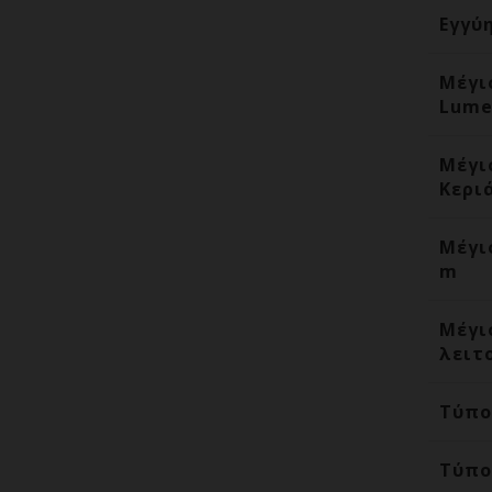
Εγγύ
Μέγι
Lume
Μέγι
Κερι
Μέγι
m
Μέγι
λειτ
Τύπο
Τύπο