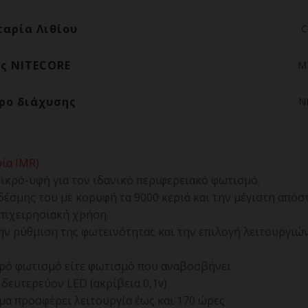
αρία Λιθίου
C
ς NITECORE
M
ρο διάχυσης
N
ία IMR)
κρό-υφή για τον ιδανικό περιφερειακό φωτισμό.
δέσμης του με κορυφή τα 9000 κεριά και την μέγιστη απόστ
επιχειρησιακή χρήση.
την ρύθμιση της φωτεινότητας και την επιλογή λειτουργιών
ερό φωτισμό είτε φωτισμό που αναβοσβήνει.
 δευτερεύον LED (ακρίβεια 0,1v)
α προσφέρει λειτουργία έως και 170 ώρες