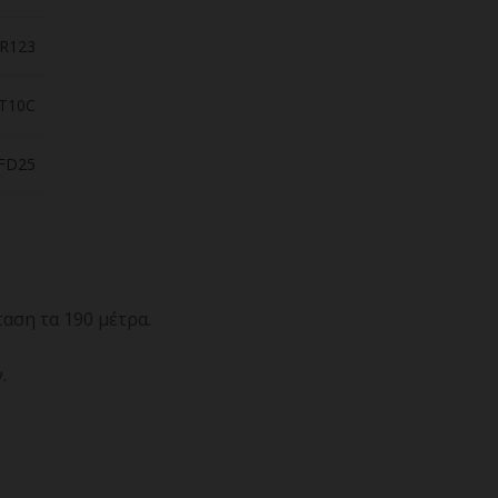
R123
T10C
FD25
αση τα 190 μέτρα.
.