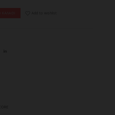
LTI TASK MT10C+LMA1+IMR18350A ποσότητα
Add to wishlist
 ΚΑΛΑΘΙ
CORE