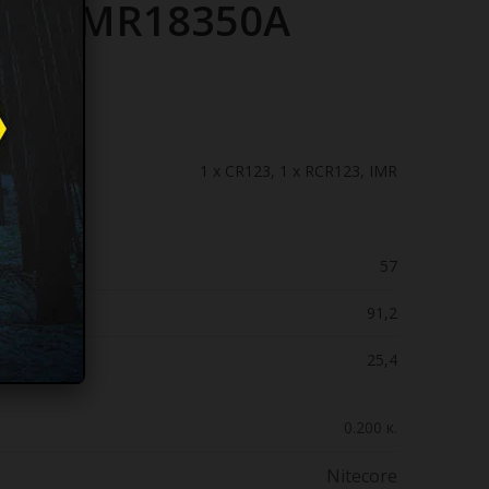
A1+IMR18350A
1 x CR123
,
1 x RCR123
,
IMR
57
91,2
25,4
0.200 κ.
Nitecore