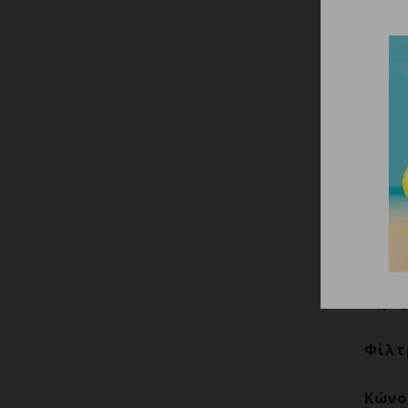
Ανθε
Αντα
Ατσά
Βάση
Γράσ
(Sili
Θήκη
Φίλτ
Κώνο