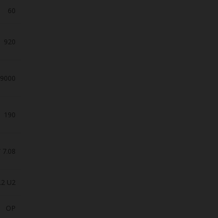
60
920
9000
190
 7.08
L2 U2
OP