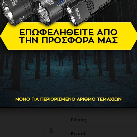
MT10C+LM
89.90
€
Τροφοδοσία
Μπαταρία
Διαστάσεις και βάρος
Βάρος, g
Μήκος, mm
Μέγεθος κεφαλής, mm
Βάρος
Brand