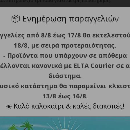
αι επιτραπέζιο τρίποδο για σταθερή παρατήρηση.
ρεφόμενο κομβίο μπροστά από τον προσοφθάλμιο.
📦
Ενημέρωση παραγγελιών
για την εξάλειψη αντανακλάσεων.
γγελίες από 8/8 έως 17/8 θα εκτελεστο
ερικό περιβάλλον.
. Ομαλή εναλλαγή μεταξύ των μεγεθύνσεων με την
18/8, με σειρά προτεραιότητας.
- Προϊόντα που υπάρχουν σε απόθεμα
ετικό υλικό για μέγιστη προστασία.
έλλονται κανονικά με ELTA Courier σε α
διάστημα.
τικό υλικό .
φυσικό κατάστημα θα παραμείνει κλεισ
13/8 έως 16/8.
60×60
☀️
Καλό καλοκαίρι & καλές διακοπές!