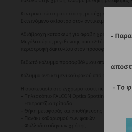
Εύκολο στην χρήση, ελαφρύ με θήκη μεταφοράς κ
Κεντρικό σύστημα εστίασης με εύχρηστο περιστ
Εκτεινόμενο σκίαστρο στον αντικειμενικό φακό 
- Παρα
Αδιάβροχη κατασκευή για άφοβη χρήση στο εξωτ
Μεγάλο εύρος μεγέθυνσης από x20 έως x60 φορές
περιστροφή δακτυλίου στον προσοφθάλμιο.
Βιδωτό κάλυμμα προσοφθάλμιου από σκληρό συνθ
αποστ
Κάλυμμα αντικειμενικού φακού από σκληρό συνθε
- Το 
Η συσκευασία στο έγχρωμο κουτί περιλαμβάνει:
– Τηλεσκόπιο FALCON Optics Spotting Scope 20-
– Επιτραπέζιο τρίποδο
– Θήκη μεταφοράς και αποθήκευσης
– Πανάκι καθαρισμού των φακών
– Φυλλάδιο οδηγιών χρήσης