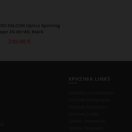
ΙΟ FALCON Optics Spotting
ΠΡΟΣΘΗΚΗ ΣΤΟ ΚΑΛΑΘΙ
ope 20-60×80, Black
249.00
€
ΧΡΗΣΙΜΑ LINKS
Ασφάλεια συναλλαγών
Πολιτική Επιστροφών
Πολιτική Απορρήτου
Πολιτική Cookie
Τρόποι Αποστολής
να
Τρόποι Πληρωμής