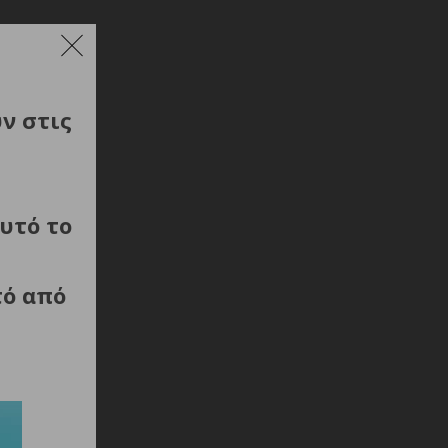
ύν στις
υτό το
τό από