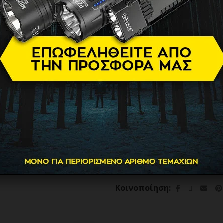
Spotting Sc
119.00
€
Διαθεσιμότητα
Brand
ΤΗΛΕΣΚΟΠΙΟ FALX Optics S
ΠΡΟΣΘΗΚΗ ΣΤΟ
Κατηγορία:
Τηλεσκόπια ημ
Κοινοποίηση