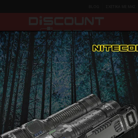
BLOG
ΣΧΕΤΙΚΑ ΜΕ ΜΑΣ
ΚΑ
SMARTPHONES & TABLETS
ΦΑΚΟΙ
ΟΙΚΙΑ
ΦΡΟΝΤΙΔΑ
Κιάλια & Μονοκιάλια
Τηλεσκόπια ημερήσιας παρατήρησης
ΤΗΛΕΣΚΟΠ
ΤΗΛΕΣΚΟΠΙΟ
ΠΑΡΑΔΟΣΗ ΣΕ 1-2 Η
ΜΕΡΕΣ