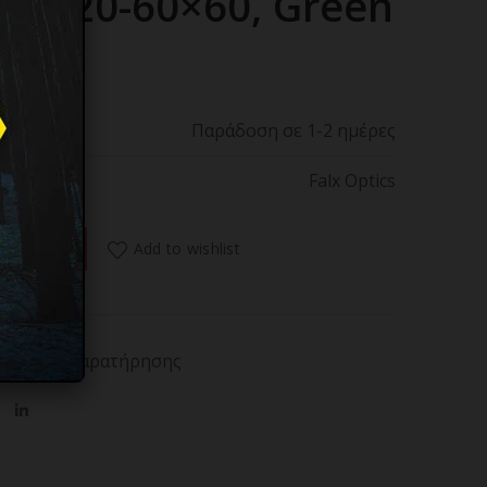
ope 20-60×60, Green
Παράδοση σε 1-2 ημέρες
Falx Optics
potting Scope 20-60×60, Green ποσότητα
Add to wishlist
 ΚΑΛΑΘΙ
ερήσιας παρατήρησης