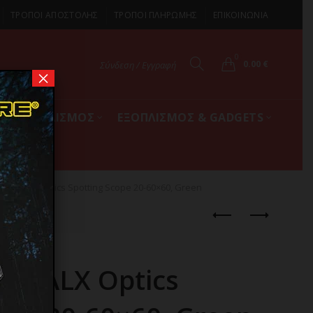
ΤΡΟΠΟΙ ΑΠΟΣΤΟΛΗΣ
ΤΡΟΠΟΙ ΠΛΗΡΩΜΗΣ
ΕΠΙΚΟΙΝΩΝΙΑ
0
0.00
€
Σύνδεση / Εγγραφή
×
ΚΟΣ ΕΞΟΠΛΙΣΜΟΣ
ΕΞΟΠΛΙΣΜΟΣ & GADGETS
ΙΟ FALX Optics Spotting Scope 20-60×60, Green
 FALX Optics