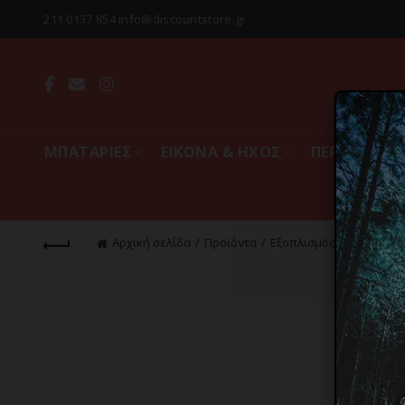
211 0137 854 info@discountstore.gr
MΠΑΤΑΡΙΕΣ
ΕΙΚΟΝΑ & ΗΧΟΣ
ΠΕΡΙΦΕΡΕΙΑ
Αρχική σελίδα
Προϊόντα
Εξοπλισμός & Gadgets